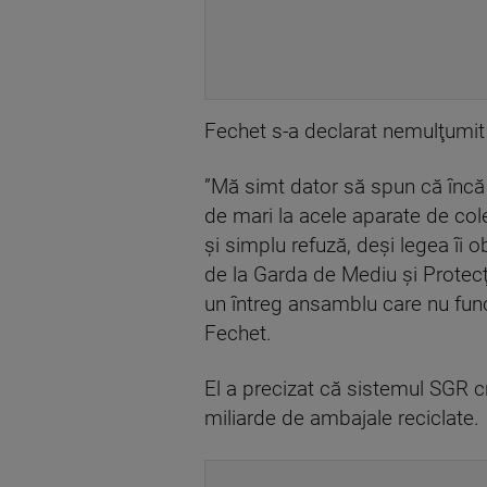
Fechet s-a declarat nemulţumit
”Mă simt dator să spun că încă m
de mari la acele aparate de cole
şi simplu refuză, deşi legea îi 
de la Garda de Mediu şi Protecţ
un întreg ansamblu care nu funcţ
Fechet.
El a precizat că sistemul SGR cr
miliarde de ambajale reciclate.