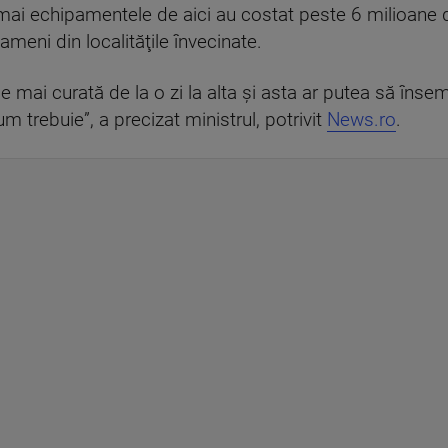
i echipamentele de aici au costat peste 6 milioane de e
meni din localităţile învecinate.
e mai curată de la o zi la alta şi asta ar putea să îns
 trebuie”, a precizat ministrul, potrivit
News.ro
.