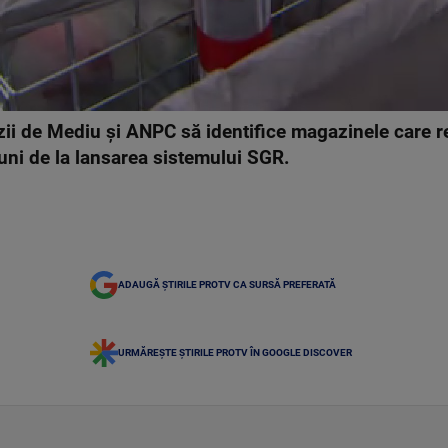
zii de Mediu și ANPC să identifice magazinele care r
luni de la lansarea sistemului SGR.
ADAUGĂ ȘTIRILE PROTV CA SURSĂ PREFERATĂ
URMĂREȘTE ȘTIRILE PROTV ÎN GOOGLE DISCOVER