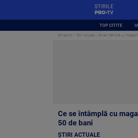
StirilePROTV
TOP CITITE
U
Stirileprotv
Știri Actuale
Ce se întâmplă cu magazine
Ce se întâmplă cu magaz
50 de bani
ȘTIRI ACTUALE