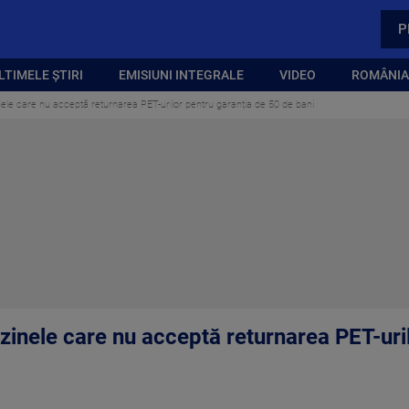
P
LTIMELE ȘTIRI
EMISIUNI INTEGRALE
VIDEO
ROMÂNIA,
le care nu acceptă returnarea PET-urilor pentru garanția de 50 de bani
inele care nu acceptă returnarea PET-uril