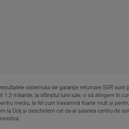
 rezultatele sistemului de garanţie returnare SGR sunt po
,3 miliarde, la sfârşitul lunii iulie, o să atingem în cur
ntru mediu, la fel cum înseamnă foarte mult şi pentru 
ăm la Dolj şi deschidem cel de-al şaselea centru de sor
inistrul.