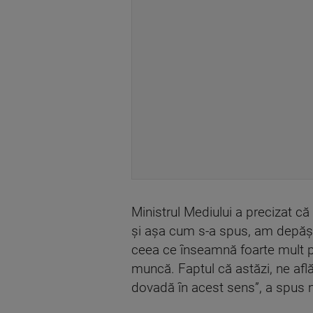
Ministrul Mediului a precizat că
şi aşa cum s-a spus, am depăşit 1
ceea ce înseamnă foarte mult pe
muncă. Faptul că astăzi, ne afl
dovadă în acest sens”, a spus m