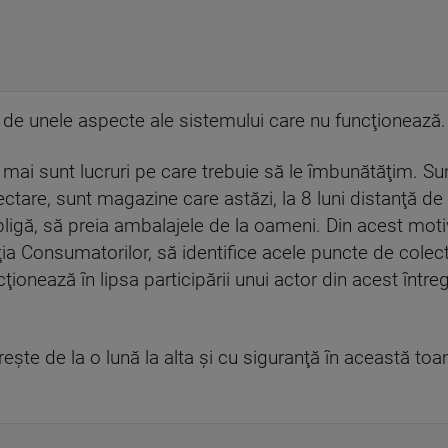
 de unele aspecte ale sistemului care nu funcţionează.
ai sunt lucruri pe care trebuie să le îmbunătăţim. Sunt
ctare, sunt magazine care astăzi, la 8 luni distanţă de
obligă, să preia ambalajele de la oameni. Din acest motiv
ia Consumatorilor, să identifice acele puncte de colec
ionează în lipsa participării unui actor din acest între
eşte de la o lună la alta şi cu siguranţă în această toa