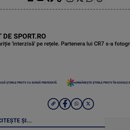
 DE SPORT.RO
ie 'interzisă' pe rețele. Partenera lui CR7 s-a fotog
UGĂ ȘTIRILE PROTV CA SURSĂ PREFERATĂ
URMĂREȘTE ȘTIRILE PROTV ÎN GOOGLE 
CITEȘTE ȘI...