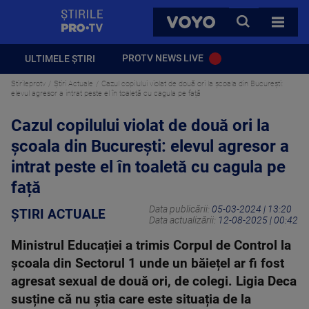
StirilePROTV
CAUTA
VOYO
TOATE 
PROTV NEWS LIVE
ULTIMELE ȘTIRI
Stirileprotv
Știri Actuale
Cazul copilului violat de două ori la școala din București:
elevul agresor a intrat peste el în toaletă cu cagula pe față
Cazul copilului violat de două ori la
școala din București: elevul agresor a
intrat peste el în toaletă cu cagula pe
față
Data publicării:
05-03-2024 | 13:20
ȘTIRI ACTUALE
Data actualizării:
12-08-2025 | 00:42
Ministrul Educației a trimis Corpul de Control la
școala din Sectorul 1 unde un băiețel ar fi fost
agresat sexual de două ori, de colegi. Ligia Deca
susține că nu știa care este situația de la