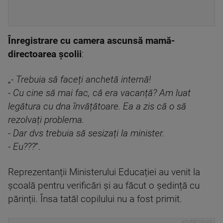
Înregistrare cu camera ascunsă mamă-
directoarea școlii
:
„
- Trebuia să faceți anchetă internă!
- Cu cine să mai fac, că era vacanță? Am luat
legătura cu dna învățătoare. Ea a zis că o să
rezolvați problema.
- Dar dvs trebuia să sesizați la minister.
- Eu???
”.
Reprezentanții Ministerului Educației au venit la
școală pentru verificări și au făcut o ședință cu
părinții. Însa tatăl copilului nu a fost primit.