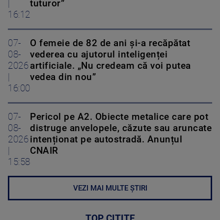
|
tuturor”
16:12
07-
O femeie de 82 de ani și-a recăpătat
08-
vederea cu ajutorul inteligenței
2026
artificiale. „Nu credeam că voi putea
|
vedea din nou”
16:00
07-
Pericol pe A2. Obiecte metalice care pot
08-
distruge anvelopele, căzute sau aruncate
2026
intenționat pe autostradă. Anunțul
|
CNAIR
15:58
VEZI MAI MULTE ȘTIRI
TOP CITITE