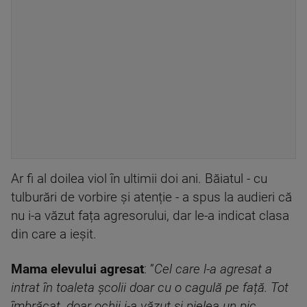
Ar fi al doilea viol în ultimii doi ani. Băiatul - cu
tulburări de vorbire și atenție - a spus la audieri că
nu i-a văzut fața agresorului, dar le-a indicat clasa
din care a ieșit.
Mama elevului agresat
: ”
Cel care l-a agresat a
intrat în toaleta școlii doar cu o cagulă pe față. Tot
îmbrăcat, doar ochii i-a văzut și pielea un pic