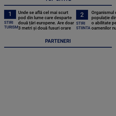
Unde se află cel mai scurt
Organismul 
1
2
pod din lume care desparte
populație di
STIRI
două țări europene. Are doar
o abilitate p
STIRI
TURISM
3 metri și două fusuri orare
oamenilor nu
STIINTA
PARTENERI