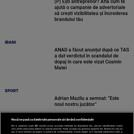
(P) Ești antreprenor? Află cum te
ajută o campanie de advertoriale
să crești vizibilitatea și încrederea
brandului tău
IBANI
ANAD a făcut anunțul după ce TAS
a dat verdictul în scandalul de
dopaj în care este vizat Cosmin
Matei
SPORT
Adrian Mazilu a semnat: ”Este
noul nostru jucător”
Nouă ne pasă ca datele tale personale să rămână confidențiale
Noi și partenerii noștri
201
stocăm și/sau accesăm informații pe dispozitivul dvs., precum identificatorii cookie
unici pentru prelucrarea datelor cu caracter personal. Puteți accepta sau gestiona alegerile dvs. făcând clic mai jos
sau în orice moment, pe pagina cu politica de confidențialitate. Aceste alegeri vor fi raportate partenerilor noștri și