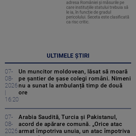
adresa României și măsurile pe
care instituțiile statului trebuia să
le ia, în funcție de gradul
pericolului. Seceta este clasificată
ca risc critic.
ULTIMELE ȘTIRI
07-
Un muncitor moldovean, lăsat să moară
08-
pe șantier de șase colegi români. Nimeni
2026
nu a sunat la ambulanță timp de două
|
ore
16:20
07-
Arabia Saudită, Turcia și Pakistanul,
08-
acord de apărare comună. „Orice atac
2026
armat împotriva unuia, un atac împotriva