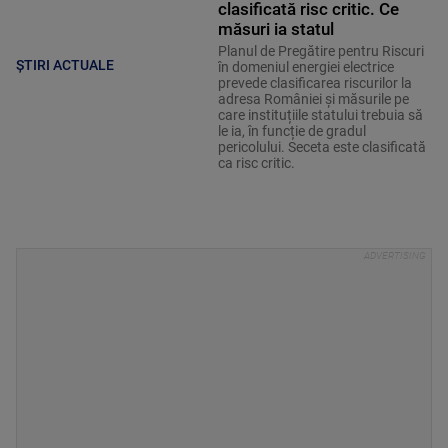
clasificată risc critic. Ce
măsuri ia statul
Planul de Pregătire pentru Riscuri
ȘTIRI ACTUALE
în domeniul energiei electrice
prevede clasificarea riscurilor la
adresa României și măsurile pe
care instituțiile statului trebuia să
le ia, în funcție de gradul
pericolului. Seceta este clasificată
ca risc critic.