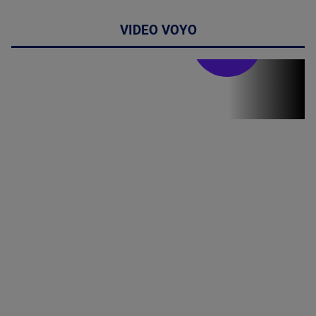
VIDEO VOYO
Stirile PRO TV
Stirile PRO
TV # 13.00 -
07 August
2026
MAI
MULTE
DETALII