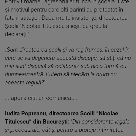
Potrivit mamei, agresorul ar fi încă în școală. Este
și motivul pentru care alți părinți au protestat în
fața instituției. După multe insistențe, directoarea
Școlii ”Nicolae Titulescu a ieșit cu greu la
declarații”...
„
Sunt directoarea școlii și vă rog frumos, în cazul în
care se va degenera această discuție, să știți că nu
mai sunt dispusă să colaborez sub nicio formă cu
dumneavoastră. Putem să plecăm la drum cu
această regulă?
”.
... apoi a citit un comunicat...
Iudita Popteanu, directoarea Școlii ”Nicolae
Titulescu” din București
: ”
Din considerente legale
și procedurale, cât și pentru a proteja intimitatea