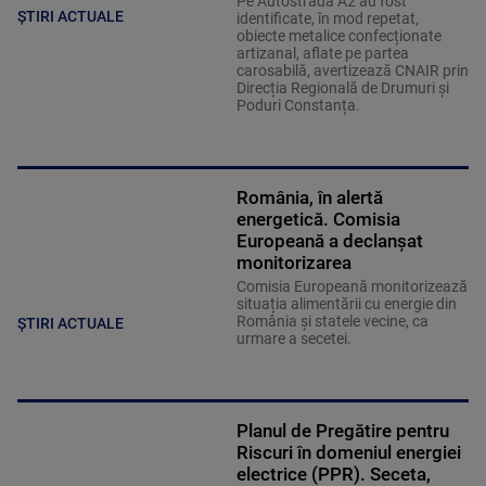
Pe Autostrada A2 au fost
ȘTIRI ACTUALE
identificate, în mod repetat,
obiecte metalice confecționate
artizanal, aflate pe partea
carosabilă, avertizează CNAIR prin
Direcția Regională de Drumuri și
Poduri Constanța.
România, în alertă
energetică. Comisia
Europeană a declanșat
monitorizarea
Comisia Europeană monitorizează
situația alimentării cu energie din
România și statele vecine, ca
ȘTIRI ACTUALE
urmare a secetei.
Planul de Pregătire pentru
Riscuri în domeniul energiei
electrice (PPR). Seceta,