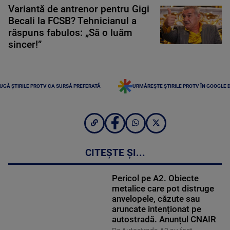
Variantă de antrenor pentru Gigi
Becali la FCSB? Tehnicianul a
răspuns fabulos: „Să o luăm
sincer!”
UGĂ ȘTIRILE PROTV CA SURSĂ PREFERATĂ
URMĂREȘTE ȘTIRILE PROTV ÎN GOOGLE 
CITEȘTE ȘI...
Pericol pe A2. Obiecte
metalice care pot distruge
anvelopele, căzute sau
aruncate intenționat pe
autostradă. Anunțul CNAIR