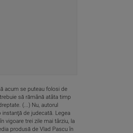
până acum se puteau folosi de
ii trebuie să rămână atâta timp
eptate. (...) Nu, autorul
o instanţă de judecată. Legea
 vigoare trei zile mai târziu, la
edia produsă de Vlad Pascu în