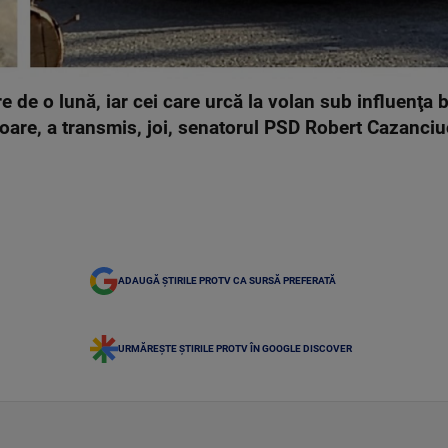
 de o lună, iar cei care urcă la volan sub influenţa b
soare, a transmis, joi, senatorul PSD Robert Cazanciu
ADAUGĂ ȘTIRILE PROTV CA SURSĂ PREFERATĂ
URMĂREȘTE ȘTIRILE PROTV ÎN GOOGLE DISCOVER