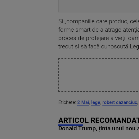
Și „companiile care produc, cele
forme smart de a atrage atenţia
proces de protejare a vieţii oa
trecut şi să facă cunoscută Leg
Etichete:
2 Mai
,
lege
,
robert cazanciuc
,
ARTICOL RECOMANDAT
Donald Trump, ținta unui nou as