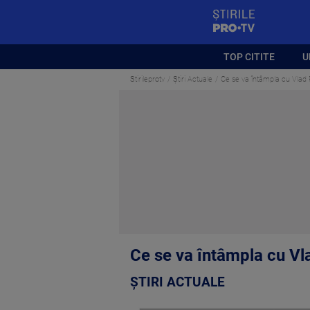
StirilePROTV
TOP CITITE
U
Stirileprotv
Știri Actuale
Ce se va întâmpla cu Vlad P
Ce se va întâmpla cu Vla
ȘTIRI ACTUALE