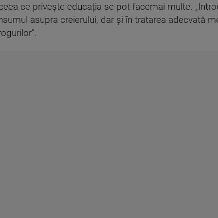
ceea ce privește educația se pot facemai multe. „Introd
nsumul asupra creierului, dar şi în tratarea adecvată m
ogurilor”.