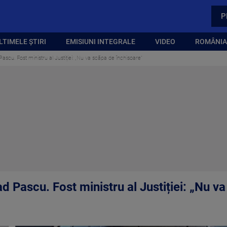
P
LTIMELE ȘTIRI
EMISIUNI INTEGRALE
VIDEO
ROMÂNIA,
ascu. Fost ministru al Justiției: „Nu va scăpa de închisoare”
d Pascu. Fost ministru al Justiției: „Nu v