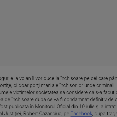
rogurile la volan îi vor duce la închisoare pe cei care 
portiţe, ci doar porţi mari ale închisorilor unde criminal
mele victimelor societatea să considere că s-a făcut dr
pa de închisoare după ce va fi condamnat definitiv de 
 publicată în Monitorul Oficial din 10 iulie şi a intrat în
u al Justiției, Robert Cazanciuc, pe
Facebook
, după trag