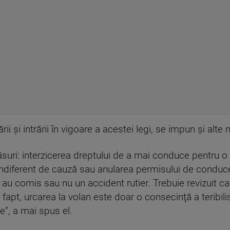
rii şi intrării în vigoare a acestei legi, se impun şi alt
ăsuri: interzicerea dreptului de a mai conduce pentru 
ndiferent de cauză sau anularea permisului de conduce
 au comis sau nu un accident rutier. Trebuie revizuit cadr
fapt, urcarea la volan este doar o consecinţă a teribil
”, a mai spus el.