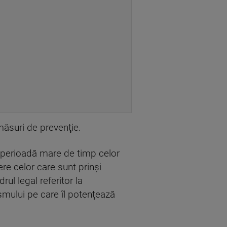
e măsuri de prevenţie.
o perioadă mare de timp celor
re celor care sunt prinşi
ul legal referitor la
ismului pe care îl potenţează