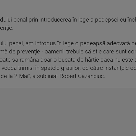
ului penal prin introducerea în lege a pedepsei cu înch
enţie.
lui penal, am introdus în lege o pedeapsă adecvată pen
ă de prevenţie - oamenii trebuie să ştie care sunt cons
te să rămână doar o bucată de hârtie dacă nu este şi apl
r vedea trimişi în spatele gratiilor, de către instanţele 
de la 2 Mai", a subliniat Robert Cazanciuc.