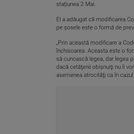
stațiunea 2 Mai.
El a adăugat că modificarea Cod
pe şosele este o formă de prev
„Prin această modificare a Codu
închisoarea. Aceasta este o form
să cunoască legea, dar legea poa
dacă cetăţenii obişnuiţi nu îi vo
asemenea atrocităţi ca în cazul 