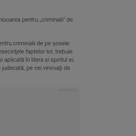
isoarea pentru „criminalii" de
tru criminalii de pe şosele:
ecinţele faptelor lor, trebuie
icată în litera şi spiritul ei,
de judecată, pe cei vinovaţi de