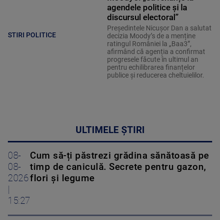
agendele politice şi la
discursul electoral”
Președintele Nicușor Dan a salutat
STIRI POLITICE
decizia Moody’s de a menține
ratingul României la „Baa3”,
afirmând că agenția a confirmat
progresele făcute în ultimul an
pentru echilibrarea finanțelor
publice și reducerea cheltuielilor.
ULTIMELE ȘTIRI
08-
Cum să-ți păstrezi grădina sănătoasă pe
08-
timp de caniculă. Secrete pentru gazon,
2026
flori și legume
|
15:27