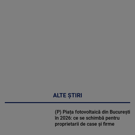
MAI
MULTE
DETALII
02:32:45
ALTE ȘTIRI
(P) Piața fotovoltaică din București
în 2026: ce se schimbă pentru
proprietarii de case și firme