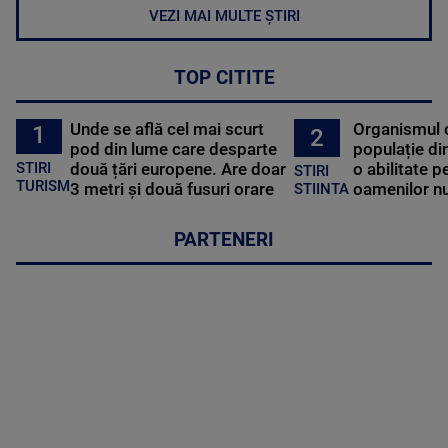
VEZI MAI MULTE ȘTIRI
TOP CITITE
Unde se află cel mai scurt
Organismul 
1
2
pod din lume care desparte
populație di
STIRI
două țări europene. Are doar
o abilitate p
STIRI
TURISM
3 metri și două fusuri orare
oamenilor nu
STIINTA
PARTENERI