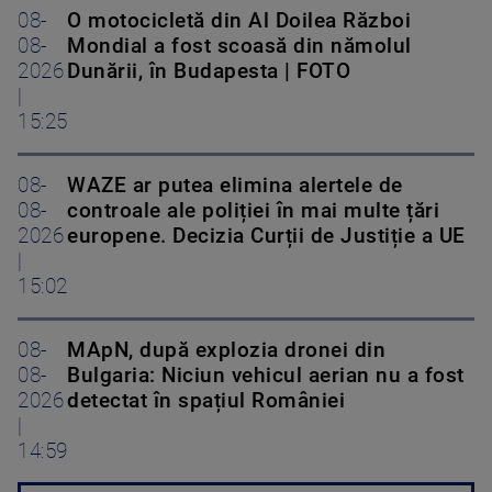
08-
O motocicletă din Al Doilea Război
08-
Mondial a fost scoasă din nămolul
2026
Dunării, în Budapesta | FOTO
|
15:25
08-
WAZE ar putea elimina alertele de
08-
controale ale poliției în mai multe țări
2026
europene. Decizia Curții de Justiție a UE
|
15:02
08-
MApN, după explozia dronei din
08-
Bulgaria: Niciun vehicul aerian nu a fost
2026
detectat în spațiul României
|
14:59