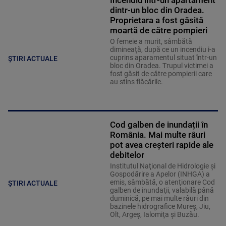
Incendiu într-un apartament
dintr-un bloc din Oradea.
Proprietara a fost găsită
moartă de către pompieri
O femeie a murit, sâmbătă
dimineaţă, după ce un incendiu i-a
cuprins aparamentul situat într-un
ȘTIRI ACTUALE
bloc din Oradea. Trupul victimei a
fost găsit de către pompierii care
au stins flăcările.
Cod galben de inundații în
România. Mai multe râuri
pot avea creșteri rapide ale
debitelor
Institutul Naţional de Hidrologie şi
Gospodărire a Apelor (INHGA) a
emis, sâmbătă, o atenţionare Cod
ȘTIRI ACTUALE
galben de inundaţii, valabilă până
duminică, pe mai multe râuri din
bazinele hidrografice Mureş, Jiu,
Olt, Argeş, Ialomiţa şi Buzău.