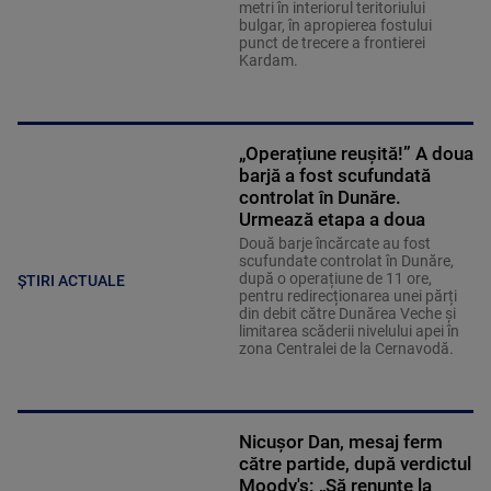
metri în interiorul teritoriului
bulgar, în apropierea fostului
punct de trecere a frontierei
Kardam.
„Operațiune reușită!” A doua
barjă a fost scufundată
controlat în Dunăre.
Urmează etapa a doua
Două barje încărcate au fost
scufundate controlat în Dunăre,
după o operațiune de 11 ore,
ȘTIRI ACTUALE
pentru redirecționarea unei părți
din debit către Dunărea Veche și
limitarea scăderii nivelului apei în
zona Centralei de la Cernavodă.
Nicușor Dan, mesaj ferm
către partide, după verdictul
Moody's: „Să renunțe la