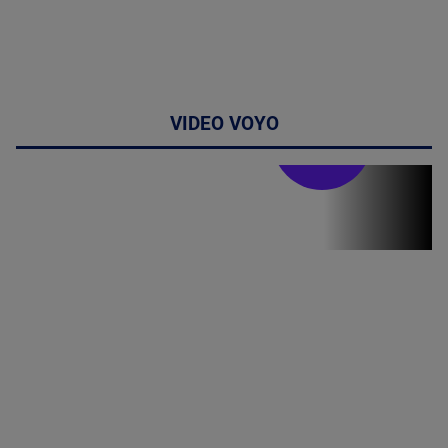
VIDEO VOYO
Stirile PRO TV
Stirile PRO
TV # 07.00 -
08 August
2026