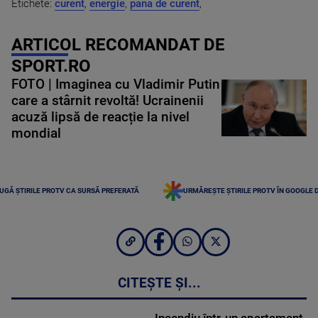
Etichete:
curent
,
energie
,
pana de curent
,
ARTICOL RECOMANDAT DE
SPORT.RO
FOTO | Imaginea cu Vladimir Putin
care a stârnit revoltă! Ucrainenii
acuză lipsă de reacție la nivel
mondial
UGĂ ȘTIRILE PROTV CA SURSĂ PREFERATĂ
URMĂREȘTE ȘTIRILE PROTV ÎN GOOGLE 
CITEȘTE ȘI...