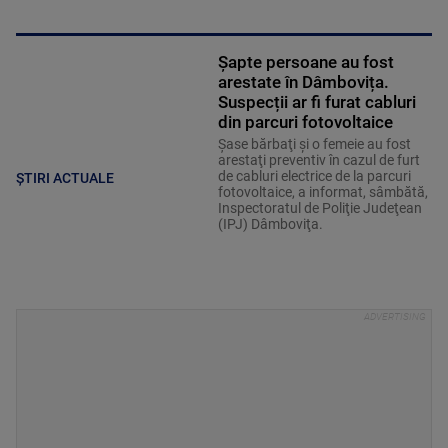
Șapte persoane au fost
arestate în Dâmbovița.
Suspecții ar fi furat cabluri
din parcuri fotovoltaice
Şase bărbaţi şi o femeie au fost
arestaţi preventiv în cazul de furt
de cabluri electrice de la parcuri
ȘTIRI ACTUALE
fotovoltaice, a informat, sâmbătă,
Inspectoratul de Poliţie Judeţean
(IPJ) Dâmboviţa.