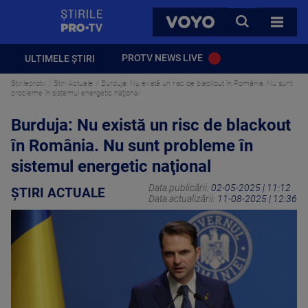
StirilePROTV
CAUTA
VOYO
TOATE 
PROTV NEWS LIVE
ULTIMELE ȘTIRI
Stirileprotv
Știri Actuale
Burduja: Nu există un risc de blackout în România. Nu sunt
probleme în sistemul energetic naţional
Burduja: Nu există un risc de blackout
în România. Nu sunt probleme în
sistemul energetic naţional
Data publicării:
02-05-2025 | 11:12
ȘTIRI ACTUALE
Data actualizării:
11-08-2025 | 12:36