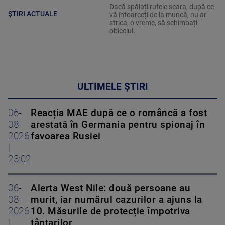
Dacă spălați rufele seara, după ce
ȘTIRI ACTUALE
vă întoarceți de la muncă, nu ar
strica, o vreme, să schimbați
obiceiul.
ULTIMELE ȘTIRI
06-
Reacția MAE după ce o româncă a fost
08-
arestată în Germania pentru spionaj în
2026
favoarea Rusiei
|
23:02
06-
Alerta West Nile: două persoane au
08-
murit, iar numărul cazurilor a ajuns la
2026
10. Măsurile de protecție împotriva
|
țânțarilor