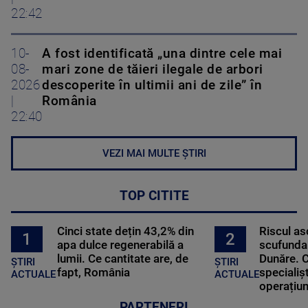
22:42
10-
A fost identificată „una dintre cele mai
08-
mari zone de tăieri ilegale de arbori
2026
descoperite în ultimii ani de zile” în
|
România
22:40
VEZI MAI MULTE ȘTIRI
TOP CITITE
Cinci state dețin 43,2% din
Riscul a
2
1
apa dulce regenerabilă a
scufundar
lumii. Ce cantitate are, de
Dunăre. C
ȘTIRI
ȘTIRI
fapt, România
specialișt
ACTUALE
ACTUALE
operațiun
PARTENERI