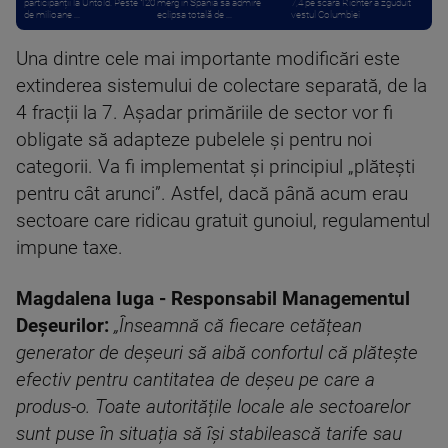
participanții la Untold. Peste 120
merg în Spania să admire
7,4 pe scara Richter a zguduit
de milioane ...
eclipsa totală de ...
vestul Columbiei
Una dintre cele mai importante modificări este
extinderea sistemului de colectare separată, de la
4 fracții la 7. Așadar primăriile de sector vor fi
obligate să adapteze pubelele și pentru noi
categorii. Va fi implementat și principiul „plătești
pentru cât arunci”. Astfel, dacă până acum erau
sectoare care ridicau gratuit gunoiul, regulamentul
impune taxe.
Magdalena Iuga - Responsabil Managementul
Deșeurilor:
„Înseamnă că fiecare cetățean
generator de deșeuri să aibă confortul că plătește
efectiv pentru cantitatea de deșeu pe care a
produs-o. Toate autoritățile locale ale sectoarelor
sunt puse în situația să își stabilească tarife sau