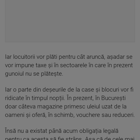
Iar locuitorii vor plăti pentru cât aruncă, așadar se
vor impune taxe și în sectoarele în care în prezent
gunoiul nu se plătește.
Iar o parte din deșeurile de la case și blocuri vor fi
ridicate în timpul nopții. În prezent, în Bucureşti
doar câteva magazine primesc uleiul uzat de la
oameni și oferă, în schimb, vouchere sau reduceri.
Însă nu a existat până acum obligația legală
pentru ca acesta să fie strâns. Așa că de cele mai