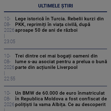
ULTIMELE ȘTIRI
10-
Lege istorică în Turcia. Rebelii kurzi din
08-
PKK, reprimiți în viața civilă, după
2026
aproape 50 de ani de război
|
23:05
10-
Trei dintre cei mai bogați oameni din
08-
lume s-au asociat pentru a prelua o bună
2026
parte din acțiunile Liverpool
|
22:55
10-
Un BMW de 60.000 de euro înmatriculat
08-
în Republica Moldova a fost confiscat de
2026
polițiști la vama Albița. Ce au descoperit
|