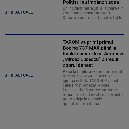
Polițiștii au împânzit zona
Un incident petrecut la Izvoarele în
ȘTIRI ACTUALE
zona barjelor scufundate în
Dunăre a pus în alertă autoritățile.
TAROM va primi primul
Boeing 737 MAX până la
finalul acestei luni. Aeronava
„Mircea Lucescu” a trecut
zborul de test
Până la finalul acestei luni, primul
ȘTIRI ACTUALE
Boeing 737 MAX ar urma să
ajungă în flota TAROM. Avionul
care a fost botezat Mircea
Lucescu după marele antrenor
român, a trecut de zborul de test și
poartă deja însemnele
operatorului național.