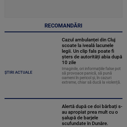
RECOMANDĂRI
Cazul ambulanței din Cluj
scoate la iveală lacunele
legii. Un clip fals poate fi
șters de autorități abia după
10 zile
Imaginile, ori informațiile false pot
ȘTIRI ACTUALE
să provoace panică, să pună
oameni în pericol și, în cazuri
extreme, chiar să ducă la violență.
Alertă după ce doi bărbați s-
au apropiat prea mult cu o
șalupă de barjele
scufundate în Dunăre.