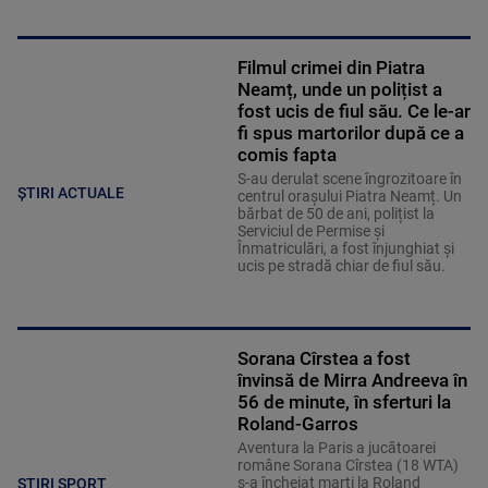
Filmul crimei din Piatra
Neamț, unde un polițist a
fost ucis de fiul său. Ce le-ar
fi spus martorilor după ce a
comis fapta
S-au derulat scene îngrozitoare în
ȘTIRI ACTUALE
centrul orașului Piatra Neamț. Un
bărbat de 50 de ani, polițist la
Serviciul de Permise și
Înmatriculări, a fost înjunghiat și
ucis pe stradă chiar de fiul său.
Sorana Cîrstea a fost
învinsă de Mirra Andreeva în
56 de minute, în sferturi la
Roland-Garros
Aventura la Paris a jucătoarei
române Sorana Cîrstea (18 WTA)
s-a încheiat marţi la Roland
STIRI SPORT