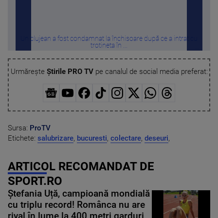
Un clujean a fost condamnat la închisoare după ce a intrat cu
Câți
trotineta în ...
Urmărește
Știrile PRO TV
pe canalul de social media preferat:
Sursa:
ProTV
Etichete:
salubrizare
,
bucuresti
,
colectare
,
deseuri
,
ARTICOL RECOMANDAT DE
SPORT.RO
Ștefania Uță, campioană mondială
cu triplu record! Românca nu are
rival în lume la 400 metri garduri