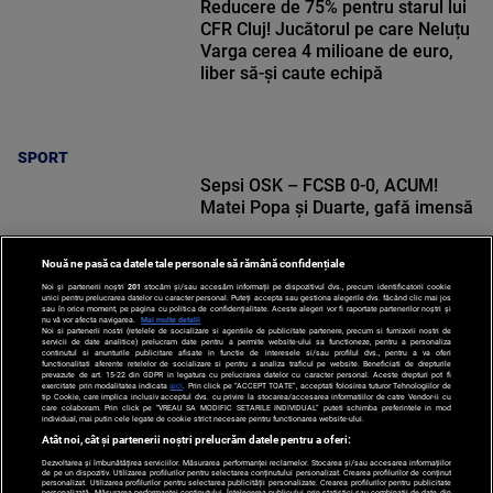
Reducere de 75% pentru starul lui
CFR Cluj! Jucătorul pe care Neluțu
Varga cerea 4 milioane de euro,
liber să-și caute echipă
SPORT
Sepsi OSK – FCSB 0-0, ACUM!
Matei Popa și Duarte, gafă imensă
Nouă ne pasă ca datele tale personale să rămână confidențiale
Noi și partenerii noștri
201
stocăm și/sau accesăm informații pe dispozitivul dvs., precum identificatorii cookie
unici pentru prelucrarea datelor cu caracter personal. Puteți accepta sau gestiona alegerile dvs. făcând clic mai jos
sau în orice moment, pe pagina cu politica de confidențialitate. Aceste alegeri vor fi raportate partenerilor noștri și
nu vă vor afecta navigarea.
Mai multe detalii
Noi si partenerii nostri (retelele de socializare si agentiile de publicitate partenere, precum si furnizorii nostri de
SPORT
servicii de date analitice) prelucram date pentru a permite website-ului sa functioneze, pentru a personaliza
continutul si anunturile publicitare afisate in functie de interesele si/sau profilul dvs., pentru a va oferi
functionalitati aferente retelelor de socializare si pentru a analiza traficul pe website. Beneficiati de drepturile
prevazute de art. 15-22 din GDPR in legatura cu prelucrarea datelor cu caracter personal. Aceste drepturi pot fi
exercitate prin modalitatea indicata
aici
. Prin click pe “ACCEPT TOATE”, acceptati folosirea tuturor Tehnologiilor de
tip Cookie, care implica inclusiv acceptul dvs. cu privire la stocarea/accesarea informatiilor de catre Vendor-ii cu
care colaboram. Prin click pe “VREAU SA MODIFIC SETARILE INDIVIDUAL” puteti schimba preferintele in mod
individual, mai putin cele legate de cookie strict necesare pentru functionarea website-ului.
Atât noi, cât și partenerii noștri prelucrăm datele pentru a oferi:
Dezvoltarea și îmbunătățirea serviciilor. Măsurarea performanței reclamelor. Stocarea și/sau accesarea informațiilor
de pe un dispozitiv. Utilizarea profilurilor pentru selectarea conținutului personalizat. Crearea profilurilor de conținut
personalizat. Utilizarea profilurilor pentru selectarea publicității personalizate. Crearea profilurilor pentru publicitate
personalizată. Măsurarea performanței conținutului. Înțelegerea publicului prin statistici sau combinații de date din