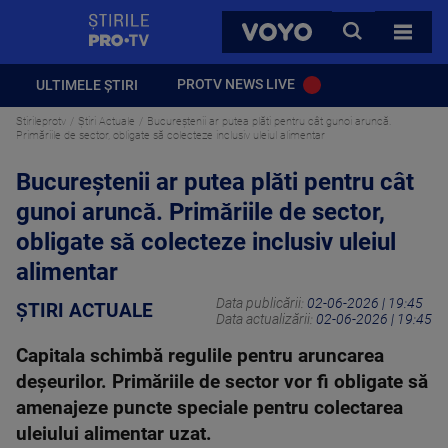
StirilePROTV
CAUTA
VOYO
TOATE 
PROTV NEWS LIVE
ULTIMELE ȘTIRI
Stirileprotv
Știri Actuale
Bucureștenii ar putea plăti pentru cât gunoi aruncă.
Primăriile de sector, obligate să colecteze inclusiv uleiul alimentar
Bucureștenii ar putea plăti pentru cât
gunoi aruncă. Primăriile de sector,
obligate să colecteze inclusiv uleiul
alimentar
Data publicării:
02-06-2026 | 19:45
ȘTIRI ACTUALE
Data actualizării:
02-06-2026 | 19:45
Capitala schimbă regulile pentru aruncarea
deșeurilor. Primăriile de sector vor fi obligate să
amenajeze puncte speciale pentru colectarea
uleiului alimentar uzat.