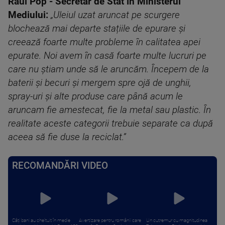
Raul Pop - Secretar de Stat în Ministerul
Mediului:
„Uleiul uzat aruncat pe scurgere
blochează mai departe stațiile de epurare și
creează foarte multe probleme în calitatea apei
epurate. Noi avem în casă foarte multe lucruri pe
care nu știam unde să le aruncăm. Începem de la
baterii și becuri și mergem spre ojă de unghii,
spray-uri și alte produse care până acum le
aruncam fie amestecat, fie la metal sau plastic. În
realitate aceste categorii trebuie separate ca după
aceea să fie duse la reciclat.”
RECOMANDĂRI VIDEO
Câți bani au cheltuit în medie
Avertizare pentru românii care
Un cutremur cu magnitudinea