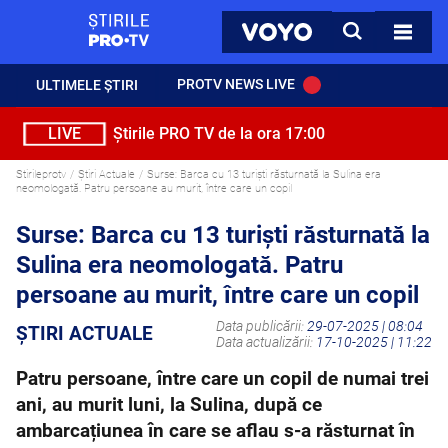
StirilePROTV
CAUTA
VOYO
TOATE 
PROTV NEWS LIVE
ULTIMELE ȘTIRI
LIVE
Știrile PRO TV de la ora 17:00
Stirileprotv
Știri Actuale
Surse: Barca cu 13 turiști răsturnată la Sulina era
neomologată. Patru persoane au murit, între care un copil
Surse: Barca cu 13 turiști răsturnată la
Sulina era neomologată. Patru
persoane au murit, între care un copil
Data publicării:
29-07-2025 | 08:04
ȘTIRI ACTUALE
Data actualizării:
17-10-2025 | 11:22
Patru persoane, între care un copil de numai trei
ani, au murit luni, la Sulina, după ce
ambarcațiunea în care se aflau s-a răsturnat în