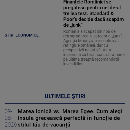
Finanțele României se
pregătesc pentru cel de-al
treilea test. Standard &
Poor’s decide dacă scapăm
de „junk”
România a scapat din nou de
STIRI ECONOMICE
retrogradarea la categoria „junk”.
Agenția Moody's, a reconfirmat
ratingul României, dar cu
perspectivă negativă. Asta
înseamnă că țara noastră rămâne
pe ultima treaptă recomandată
investițiilor.
ULTIMELE ȘTIRI
09-
Marea Ionică vs. Marea Egee. Cum alegi
08-
insula grecească perfectă în funcție de
2026
stilul tău de vacanță