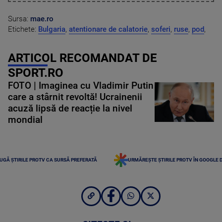
Sursa:
mae.ro
Etichete:
Bulgaria
,
atentionare de calatorie
,
soferi
,
ruse
,
pod
,
ARTICOL RECOMANDAT DE
SPORT.RO
FOTO | Imaginea cu Vladimir Putin
care a stârnit revoltă! Ucrainenii
acuză lipsă de reacție la nivel
mondial
UGĂ ȘTIRILE PROTV CA SURSĂ PREFERATĂ
URMĂREȘTE ȘTIRILE PROTV ÎN GOOGLE 