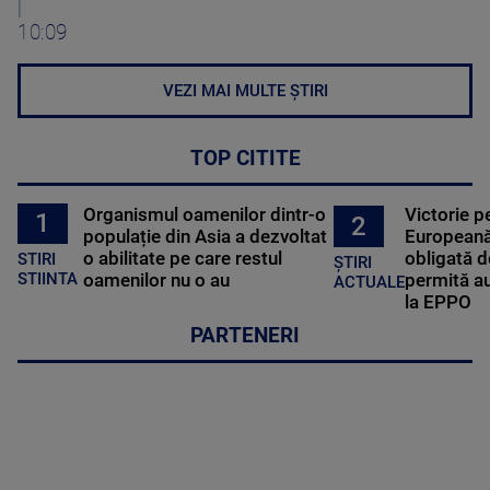
|
10:09
VEZI MAI MULTE ȘTIRI
TOP CITITE
Organismul oamenilor dintr-o
Victorie p
1
2
populație din Asia a dezvoltat
Europeană
o abilitate pe care restul
obligată d
STIRI
ȘTIRI
oamenilor nu o au
permită au
STIINTA
ACTUALE
la EPPO
PARTENERI