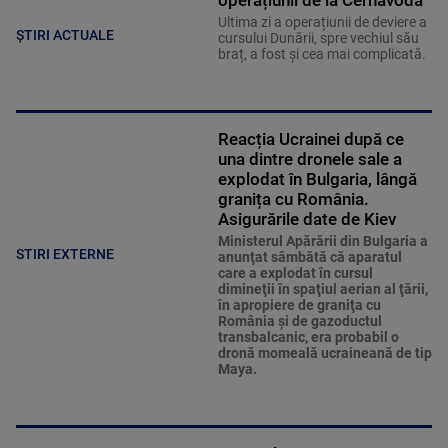
Ultima zi a operațiunii de deviere a
ȘTIRI ACTUALE
cursului Dunării, spre vechiul său
braț, a fost și cea mai complicată.
Reacția Ucrainei după ce
una dintre dronele sale a
explodat în Bulgaria, lângă
granița cu România.
Asigurările date de Kiev
Ministerul Apărării din Bulgaria a
STIRI EXTERNE
anunţat sâmbătă că aparatul
care a explodat în cursul
dimineţii în spaţiul aerian al ţării,
în apropiere de graniţa cu
România şi de gazoductul
transbalcanic, era probabil o
dronă momeală ucraineană de tip
Maya.