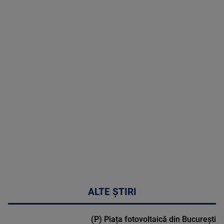
8 August
2026
MAI
MULTE
DETALII
30:33
ALTE ȘTIRI
(P) Piața fotovoltaică din București