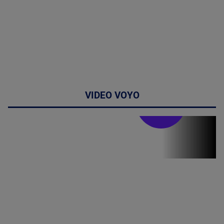
VIDEO VOYO
Stirile PRO TV
Stirile PRO
TV # 19.00 -