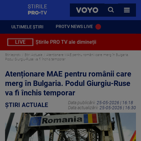
StirilePROTV
CAUTA
VOYO
TOATE 
PROTV NEWS LIVE
ULTIMELE ȘTIRI
LIVE
Știrile PRO TV ale dimineții
Stirileprotv
Știri Actuale
Atenționare MAE pentru românii care merg în Bulgaria.
Podul Giurgiu-Ruse va fi închis temporar
Atenționare MAE pentru românii care
merg în Bulgaria. Podul Giurgiu-Ruse
va fi închis temporar
Data publicării:
25-05-2026 | 16:18
ȘTIRI ACTUALE
Data actualizării:
25-05-2026 | 16:30