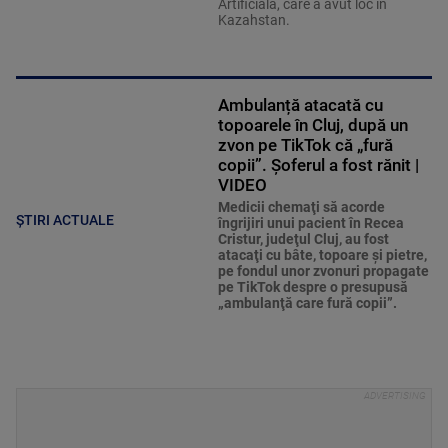
Artificială, care a avut loc în
Kazahstan.
Ambulanță atacată cu
topoarele în Cluj, după un
zvon pe TikTok că „fură
copii”. Șoferul a fost rănit |
VIDEO
Medicii chemaţi să acorde
ȘTIRI ACTUALE
îngrijiri unui pacient în Recea
Cristur, judeţul Cluj, au fost
atacaţi cu bâte, topoare şi pietre,
pe fondul unor zvonuri propagate
pe TikTok despre o presupusă
„ambulanţă care fură copii”.