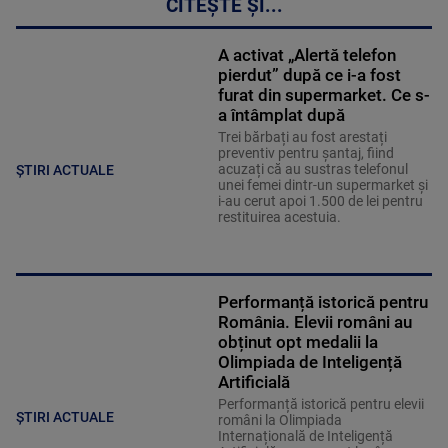
CITEȘTE ȘI...
A activat „Alertă telefon
pierdut” după ce i-a fost
furat din supermarket. Ce s-
a întâmplat după
Trei bărbați au fost arestați
preventiv pentru șantaj, fiind
acuzați că au sustras telefonul
ȘTIRI ACTUALE
unei femei dintr-un supermarket și
i-au cerut apoi 1.500 de lei pentru
restituirea acestuia.
Performanță istorică pentru
România. Elevii români au
obținut opt medalii la
Olimpiada de Inteligență
Artificială
Performanță istorică pentru elevii
ȘTIRI ACTUALE
români la Olimpiada
Internațională de Inteligență