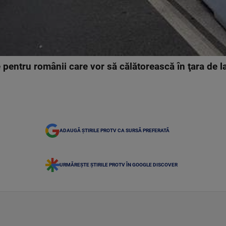
 pentru românii care vor să călătorească în ţara de 
ADAUGĂ ȘTIRILE PROTV CA SURSĂ PREFERATĂ
URMĂREȘTE ȘTIRILE PROTV ÎN GOOGLE DISCOVER