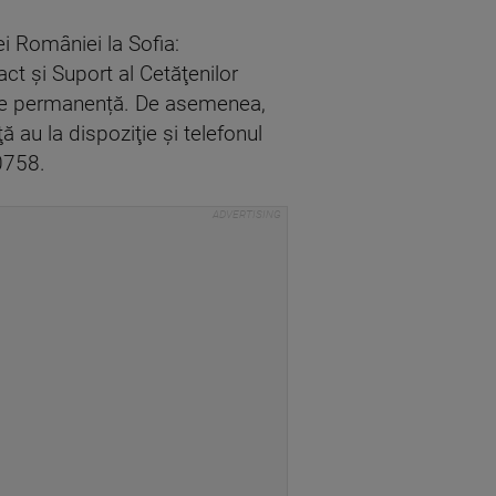
i României la Sofia:
t și Suport al Cetăţenilor
m de permanență. De asemenea,
ă au la dispoziţie şi telefonul
0758.