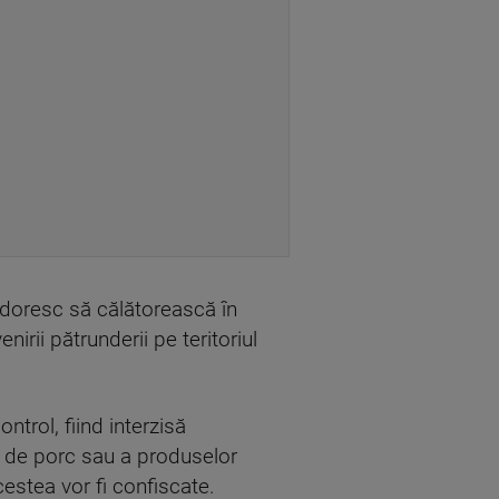
u doresc să călătorească în
irii pătrunderii pe teritoriul
ntrol, fiind interzisă
ii de porc sau a produselor
estea vor fi confiscate.