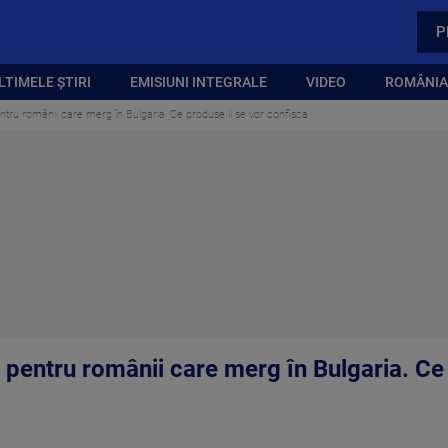
P
LTIMELE ȘTIRI
EMISIUNI INTEGRALE
VIDEO
ROMÂNIA,
ntru românii care merg în Bulgaria. Ce produse li se vor confisca
 pentru românii care merg în Bulgaria. Ce 