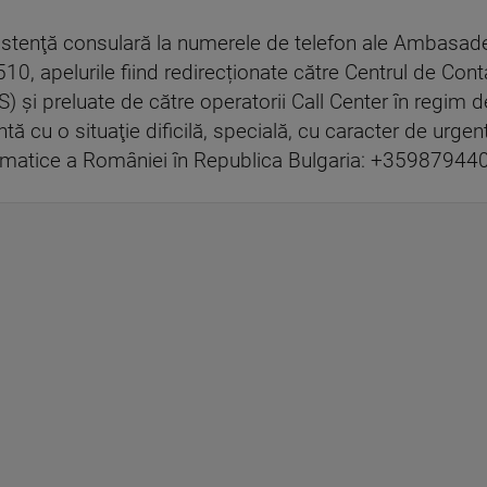
sistenţă consulară la numerele de telefon ale Ambasade
apelurile fiind redirecționate către Centrul de Contac
) şi preluate de către operatorii Call Center în regi
ă cu o situaţie dificilă, specială, cu caracter de urgenţ
lomatice a României în Republica Bulgaria: +35987944