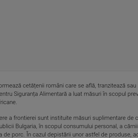
nformează cetățenii români care se află, tranzitează sa
entru Siguranța Alimentară a luat măsuri în scopul preven
fricane.
ere a frontierei sunt instituite măsuri suplimentare de co
publicii Bulgaria, în scopul consumului personal, a cărn
de porc. În cazul depistării unor astfel de produse, ac