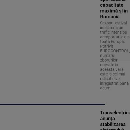
capacitate
maximă și în
România
Sezonul estival
înseamnă un
trafic intens pe
aeroporturile din
toată Europa.
Potrivit
EUROCONTROL,
numărul
zborurilor
operate în
această vară
este la cel mai
ridicat nivel
înregistrat până
acum.
Transelectric
anunță
stabilizarea