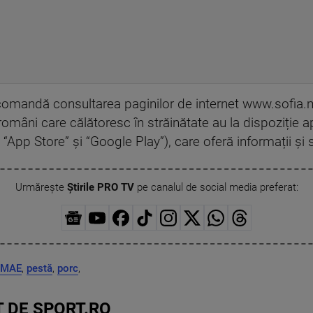
recomandă consultarea paginilor de internet www.sofia
români care călătoresc în străinătate au la dispoziție ap
n “App Store” și “Google Play”), care oferă informații și s
Urmărește
Știrile PRO TV
pe canalul de social media preferat:
MAE
,
pestă
,
porc
,
 DE SPORT.RO