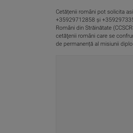
Cetățenii români pot solicita a
+35929712858 şi +35929733510, 
Români din Străinătate (CCSCRS
cetăţenii români care se confrunt
de permanență al misiunii dip