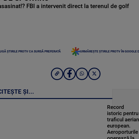
asinat!? FBI a intervenit direct la terenul de golf
UGĂ ȘTIRILE PROTV CA SURSĂ PREFERATĂ
URMĂREȘTE ȘTIRILE PROTV ÎN GOOGLE 
CITEȘTE ȘI...
Record
istoric pentru
traficul aerian
european.
Aeroporturile
operează la