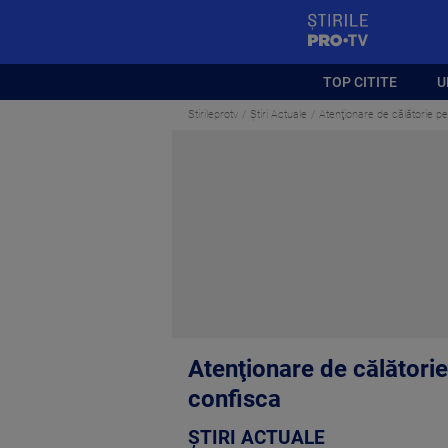
StirilePROTV
TOP CITITE
U
Stirileprotv
Știri Actuale
Atenţionare de călătorie pe
Atenţionare de călătorie
confisca
ȘTIRI ACTUALE