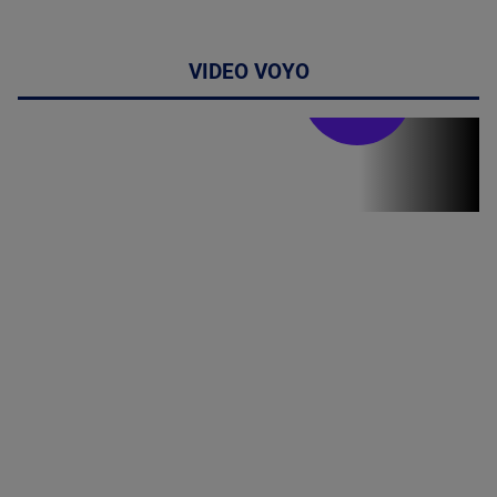
VIDEO VOYO
Stirile PRO TV
Stirile PRO
TV # 19.00 -
05 August
2026
MAI
MULTE