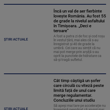
Încă un val de aer fierbinte
lovește România. Au fost 55
de grade la nivelul asfaltului
în Timișoara. „Deci e
teroare”
A fost a patra zi de foc și cod roșu
ȘTIRI ACTUALE
în vestul țării, mai ales că s-au
înregistrat și 40 de grade la
umbră. Cei care au simțit că nu
mai pot merge prin arșiță s-au
oprit la punctele de hidratare ca
să-și tragă sufletul.
Cât timp câștigă un șofer
care circulă cu viteză peste
limită față de unul care
merge regulamentar.
Concluziile unui studiu
Să apeși mai tare pe accelerație nu
ȘTIRI ACTUALE
înseamnă neapărat că ajungi mai