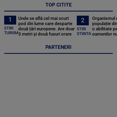
TOP CITITE
Unde se află cel mai scurt
Organismul 
1
2
pod din lume care desparte
populație di
STIRI
două țări europene. Are doar
o abilitate p
STIRI
TURISM
3 metri și două fusuri orare
oamenilor nu
STIINTA
PARTENERI