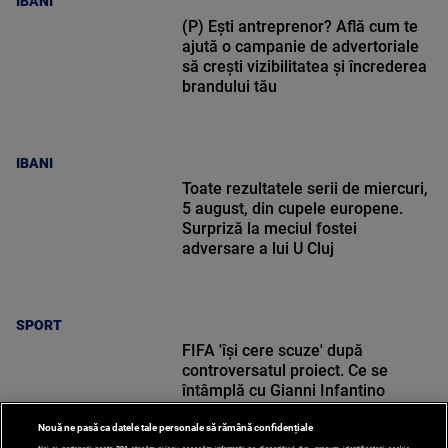
IBANI
(P) Ești antreprenor? Află cum te
ajută o campanie de advertoriale
să crești vizibilitatea și încrederea
brandului tău
IBANI
Toate rezultatele serii de miercuri,
5 august, din cupele europene.
Surpriză la meciul fostei
adversare a lui U Cluj
SPORT
FIFA 'își cere scuze' după
controversatul proiect. Ce se
întâmplă cu Gianni Infantino
Nouă ne pasă ca datele tale personale să rămână confidențiale