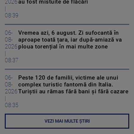
2026
au fost mistuite de flăcări
|
08:39
06-
Vremea azi, 6 august. Zi sufocantă în
08-
aproape toată țara, iar după-amiază va
2026
ploua torențial în mai multe zone
|
08:37
06-
Peste 120 de familii, victime ale unui
08-
complex turistic fantomă din Italia.
2026
Turiștii au rămas fără bani și fără cazare
|
08:35
VEZI MAI MULTE ȘTIRI