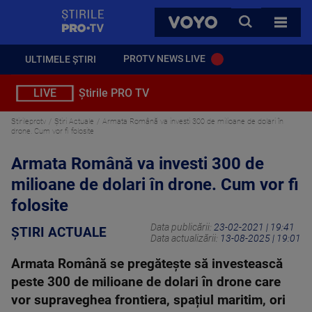
StirilePROTV
CAUTA
VOYO
TOATE 
PROTV NEWS LIVE
ULTIMELE ȘTIRI
LIVE
Știrile PRO TV
Stirileprotv
Știri Actuale
Armata Română va investi 300 de milioane de dolari în
drone. Cum vor fi folosite
Armata Română va investi 300 de
milioane de dolari în drone. Cum vor fi
folosite
Data publicării:
23-02-2021 | 19:41
ȘTIRI ACTUALE
Data actualizării:
13-08-2025 | 19:01
Armata Română se pregătește să investească
peste 300 de milioane de dolari în drone care
vor supraveghea frontiera, spațiul maritim, ori