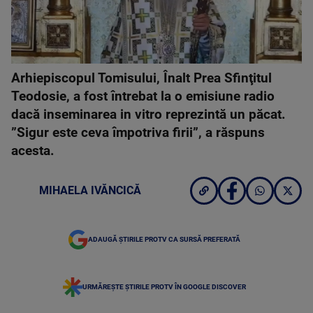
Arhiepiscopul Tomisului, Înalt Prea Sfinţitul
Teodosie, a fost întrebat la o emisiune radio
dacă inseminarea in vitro reprezintă un păcat.
”Sigur este ceva împotriva firii”, a răspuns
acesta.
MIHAELA IVĂNCICĂ
ADAUGĂ ȘTIRILE PROTV CA SURSĂ PREFERATĂ
URMĂREȘTE ȘTIRILE PROTV ÎN GOOGLE DISCOVER