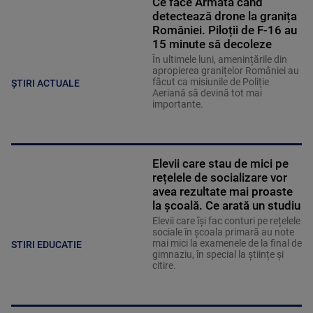
Ce face Armata când
detectează drone la granița
României. Piloții de F-16 au
15 minute să decoleze
În ultimele luni, amenințările din
apropierea granițelor României au
făcut ca misiunile de Poliție
ȘTIRI ACTUALE
Aeriană să devină tot mai
importante.
Elevii care stau de mici pe
rețelele de socializare vor
avea rezultate mai proaste
la școală. Ce arată un studiu
Elevii care îşi fac conturi pe rețelele
sociale în școala primară au note
mai mici la examenele de la final de
STIRI EDUCATIE
gimnaziu, în special la științe și
citire.