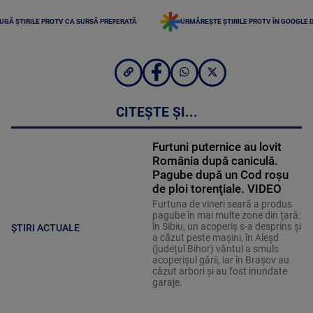
UGĂ ȘTIRILE PROTV CA SURSĂ PREFERATĂ
URMĂREȘTE ȘTIRILE PROTV ÎN GOOGLE 
CITEȘTE ȘI...
Furtuni puternice au lovit
România după caniculă.
Pagube după un Cod roşu
de ploi torenţiale. VIDEO
Furtuna de vineri seară a produs
pagube în mai multe zone din ţară:
în Sibiu, un acoperiş s-a desprins și
ȘTIRI ACTUALE
a căzut peste maşini, în Aleşd
(județul Bihor) vântul a smuls
acoperişul gării, iar în Braşov au
căzut arbori şi au fost inundate
garaje.