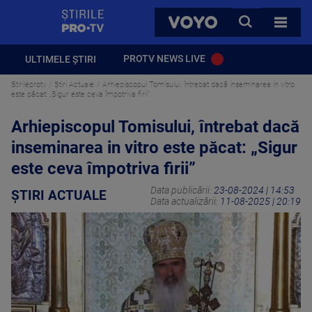
StirilePROTV
CAUTA
VOYO
TOATE 
PROTV NEWS LIVE
ULTIMELE ȘTIRI
Stirileprotv
Știri Actuale
Arhiepiscopul Tomisului, întrebat dacă inseminarea in vitro
este păcat: „Sigur este ceva împotriva firii”
Arhiepiscopul Tomisului, întrebat dacă
inseminarea in vitro este păcat: „Sigur
este ceva împotriva firii”
Data publicării:
23-08-2024 | 14:53
ȘTIRI ACTUALE
Data actualizării:
11-08-2025 | 20:19