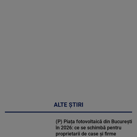
2026
MAI
MULTE
DETALII
48:24
ALTE ȘTIRI
(P) Piața fotovoltaică din București
în 2026: ce se schimbă pentru
proprietarii de case și firme