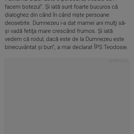
facem botezul”. Şi iată sunt foarte bucuros că
dialoghez din când în când nişte persoane
deosebite. Dumnezeu i-a dat mamei ani mulţi să-
şi vadă fetiţa mare crescând frumos. Şi iată
vedem că rodul, dacă este de la Dumnezeu este
binecuvântat şi bun”, a mai declarat ÎPS Teodosie.