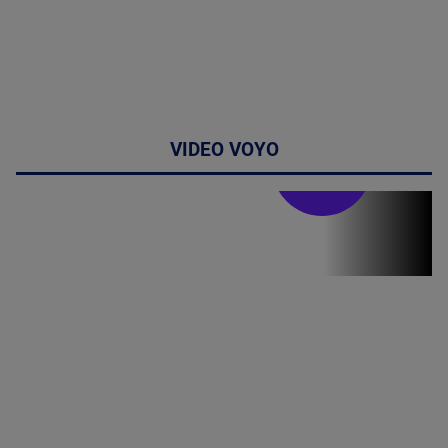
VIDEO VOYO
Stirile PRO TV
Stirile PRO
TV # 19.00 -
07 August