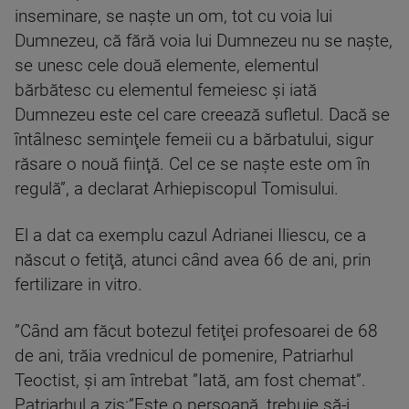
inseminare, se naşte un om, tot cu voia lui
Dumnezeu, că fără voia lui Dumnezeu nu se naşte,
se unesc cele două elemente, elementul
bărbătesc cu elementul femeiesc şi iată
Dumnezeu este cel care creează sufletul. Dacă se
întâlnesc seminţele femeii cu a bărbatului, sigur
răsare o nouă fiinţă. Cel ce se naşte este om în
regulă”, a declarat Arhiepiscopul Tomisului.
El a dat ca exemplu cazul Adrianei Iliescu, ce a
născut o fetiţă, atunci când avea 66 de ani, prin
fertilizare in vitro.
”Când am făcut botezul fetiţei profesoarei de 68
de ani, trăia vrednicul de pomenire, Patriarhul
Teoctist, şi am întrebat ”Iată, am fost chemat”.
Patriarhul a zis:”Este o persoană, trebuie să-i