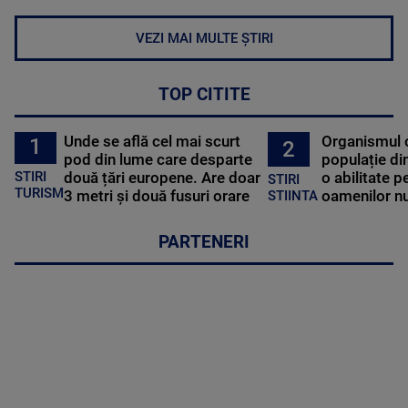
VEZI MAI MULTE ȘTIRI
TOP CITITE
Unde se află cel mai scurt
Organismul 
1
2
pod din lume care desparte
populație di
STIRI
două țări europene. Are doar
o abilitate p
STIRI
TURISM
3 metri și două fusuri orare
oamenilor nu
STIINTA
PARTENERI