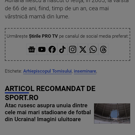
Adriana Iliescu a născut o fetiţă, în 2005, la vârsta
de 66 de ani, fiind, timp de un an, cea mai
vârstnică mamă din lume.
Urmărește
Știrile PRO TV
pe canalul de social media preferat:
Etichete:
Arhiepiscopul Tomisului
,
inseminare
,
ARTICOL RECOMANDAT DE
SPORT.RO
Atac rusesc asupra unuia dintre
cele mai mari stadioane de fotbal
din Ucraina! Imagini uluitoare