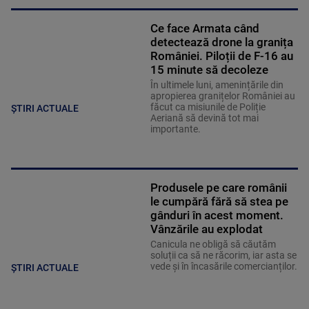
Ce face Armata când
detectează drone la granița
României. Piloții de F-16 au
15 minute să decoleze
În ultimele luni, amenințările din
apropierea granițelor României au
făcut ca misiunile de Poliție
ȘTIRI ACTUALE
Aeriană să devină tot mai
importante.
Produsele pe care românii
le cumpără fără să stea pe
gânduri în acest moment.
Vânzările au explodat
Canicula ne obligă să căutăm
soluții ca să ne răcorim, iar asta se
vede și în încasările comercianților.
ȘTIRI ACTUALE