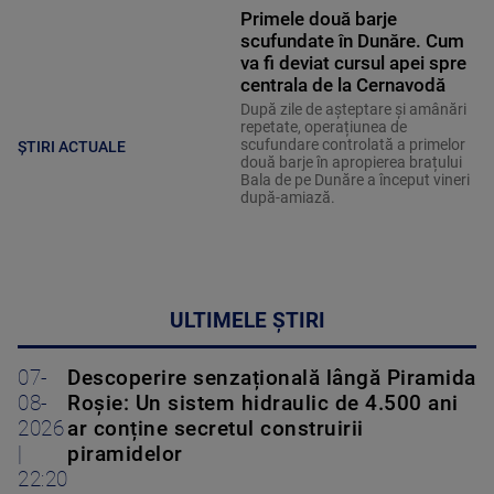
Primele două barje
scufundate în Dunăre. Cum
va fi deviat cursul apei spre
centrala de la Cernavodă
După zile de așteptare și amânări
repetate, operațiunea de
scufundare controlată a primelor
ȘTIRI ACTUALE
două barje în apropierea brațului
Bala de pe Dunăre a început vineri
după-amiază.
ULTIMELE ȘTIRI
07-
Descoperire senzațională lângă Piramida
08-
Roșie: Un sistem hidraulic de 4.500 ani
2026
ar conține secretul construirii
|
piramidelor
22:20