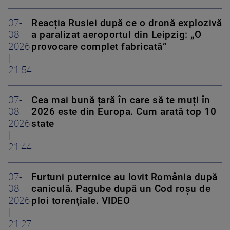
07-
Reacția Rusiei după ce o dronă explozivă
08-
a paralizat aeroportul din Leipzig: „O
2026
provocare complet fabricată”
|
21:54
07-
Cea mai bună țară în care să te muți în
08-
2026 este din Europa. Cum arată top 10
2026
state
|
21:44
07-
Furtuni puternice au lovit România după
08-
caniculă. Pagube după un Cod roşu de
2026
ploi torenţiale. VIDEO
|
21:27