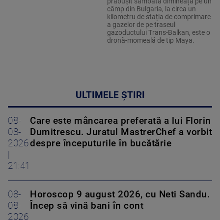
prăbușit sâmbătă dimineața pe un
câmp din Bulgaria, la circa un
kilometru de stația de comprimare
a gazelor de pe traseul
gazoductului Trans-Balkan, este o
dronă-momeală de tip Maya.
ULTIMELE ȘTIRI
08-
Care este mâncarea preferată a lui Florin
08-
Dumitrescu. Juratul MastrerChef a vorbit
2026
despre începuturile în bucătărie
|
21:41
08-
Horoscop 9 august 2026, cu Neti Sandu.
08-
Încep să vină bani în cont
2026