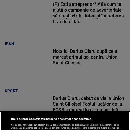
(P) Ești antreprenor? Află cum te
ajută o campanie de advertoriale
să crești vizibilitatea și încrederea
brandului tău
IBANI
Nota lui Darius Olaru după ce a
marcat primul gol pentru Union
Saint-Gilloise
SPORT
Darius Olaru, debut de vis la Union
Saint Gilloise! Fostul jucător de la
FCSB a marcat la prima partidă
Nouă ne pasă ca datele tale personale să rămână confidențiale
Noi și partenerii noștri
201
stocăm și/sau accesăm informații pe dispozitivul dvs., precum identificatorii cookie
unici pentru prelucrarea datelor cu caracter personal. Puteți accepta sau gestiona alegerile dvs. făcând clic mai jos