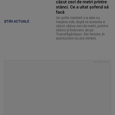
căzut zeci de metri printre
stânci. Ce a uitat șoferul să
facă
Un șofer neatent s-a ales cu
ȘTIRI ACTUALE
mașina zob, după ce aceasta a
căzut câțiva zeci de metri, printre
stânci și bolovani, de pe
Transfăgărășan. Din fericire, în
autoturism nu era nimeni.