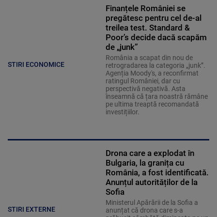
Finanțele României se
pregătesc pentru cel de-al
treilea test. Standard &
Poor’s decide dacă scapăm
de „junk”
România a scapat din nou de
STIRI ECONOMICE
retrogradarea la categoria „junk”.
Agenția Moody's, a reconfirmat
ratingul României, dar cu
perspectivă negativă. Asta
înseamnă că țara noastră rămâne
pe ultima treaptă recomandată
investițiilor.
Drona care a explodat în
Bulgaria, la granița cu
România, a fost identificată.
Anunțul autorităților de la
Sofia
Ministerul Apărării de la Sofia a
STIRI EXTERNE
anunțat că drona care s-a