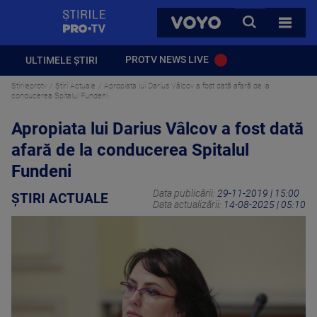
StirilePROTV
CAUTA
VOYO
TOATE 
PROTV NEWS LIVE
ULTIMELE ȘTIRI
Stirileprotv
Știri Actuale
Apropiata lui Darius Vâlcov a fost dată afară de la
conducerea Spitalul Fundeni
Apropiata lui Darius Vâlcov a fost dată
afară de la conducerea Spitalul
Fundeni
Data publicării:
29-11-2019 | 15:00
ȘTIRI ACTUALE
Data actualizării:
14-08-2025 | 05:10