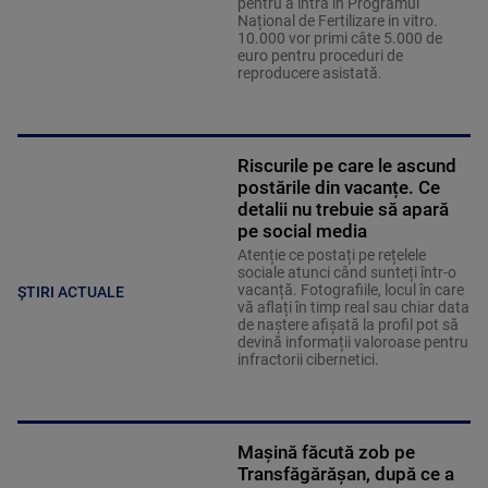
pentru a intra în Programul
Național de Fertilizare in vitro.
10.000 vor primi câte 5.000 de
euro pentru proceduri de
reproducere asistată.
Riscurile pe care le ascund
postările din vacanțe. Ce
detalii nu trebuie să apară
pe social media
Atenție ce postați pe rețelele
sociale atunci când sunteți într-o
vacanță. Fotografiile, locul în care
ȘTIRI ACTUALE
vă aflați în timp real sau chiar data
de naștere afișată la profil pot să
devină informații valoroase pentru
infractorii cibernetici.
Mașină făcută zob pe
Transfăgărășan, după ce a