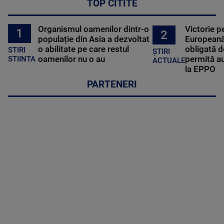
TOP CITITE
Organismul oamenilor dintr-o
Victorie p
1
2
populație din Asia a dezvoltat
Europeană
o abilitate pe care restul
obligată d
STIRI
ȘTIRI
oamenilor nu o au
permită au
STIINTA
ACTUALE
la EPPO
PARTENERI