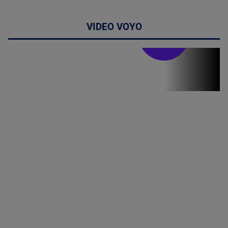
VIDEO VOYO
Stirile PRO TV
Stirile PRO
TV # 19.00 -
8 August
2026
MAI
MULTE