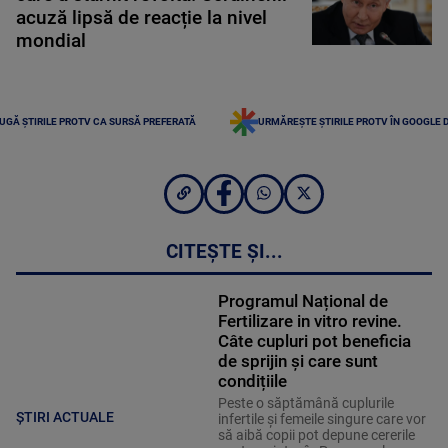
acuză lipsă de reacție la nivel
mondial
UGĂ ȘTIRILE PROTV CA SURSĂ PREFERATĂ
URMĂREȘTE ȘTIRILE PROTV ÎN GOOGLE 
CITEȘTE ȘI...
Programul Național de
Fertilizare in vitro revine.
Câte cupluri pot beneficia
de sprijin și care sunt
condițiile
Peste o săptămână cuplurile
ȘTIRI ACTUALE
infertile și femeile singure care vor
să aibă copii pot depune cererile