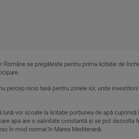
r Române se pregătește pentru prima licitație de închi
ticipare.
 nu percep nicio taxă pentru zonele lor, unde investitor
 lună vor scoate la licitație porțiunea de apă cuprinsă 
are apa are o salinitate constantă și se pot dezvolta fe
răiesc în mod normal în Marea Mediterană.