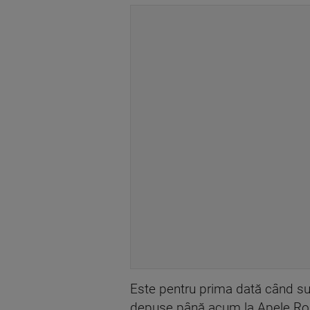
Este pentru prima dată când supr
depuse până acum la Apele Roma