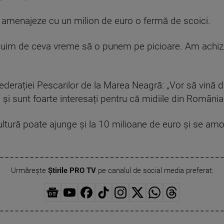
să amenajeze cu un milion de euro o fermă de scoici.
inuim de ceva vreme să o punem pe picioare. Am achizi
derației Pescarilor de la Marea Neagră: „Vor să vină din
 și sunt foarte interesați pentru că midiile din România
ultură poate ajunge și la 10 milioane de euro și se amo
Urmărește
Știrile PRO TV
pe canalul de social media preferat: