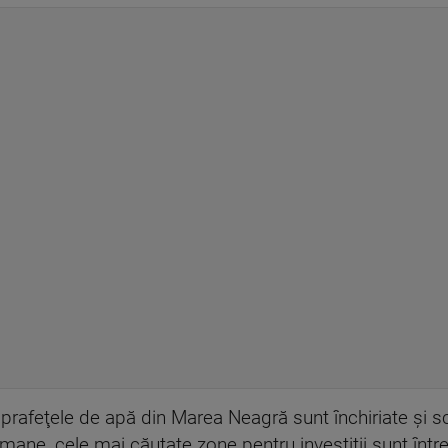
afeţele de apă din Marea Neagră sunt închiriate și scoas
ne, cele mai căutate zone pentru investiţii sunt între