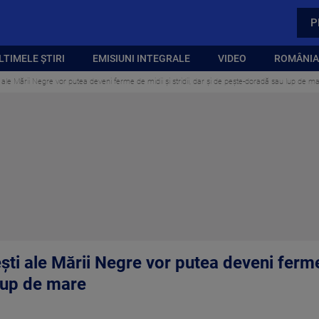
P
LTIMELE ȘTIRI
EMISIUNI INTEGRALE
VIDEO
ROMÂNIA,
le Mării Negre vor putea deveni ferme de midii și stridii, dar și de pește-doradă sau lup de m
i ale Mării Negre vor putea deveni ferme d
lup de mare