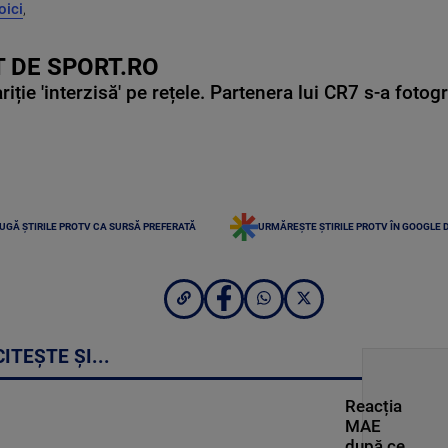
oici
,
 DE SPORT.RO
ie 'interzisă' pe rețele. Partenera lui CR7 s-a fotog
UGĂ ȘTIRILE PROTV CA SURSĂ PREFERATĂ
URMĂREȘTE ȘTIRILE PROTV ÎN GOOGLE 
CITEȘTE ȘI...
Reacția
MAE
după ce