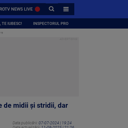
CAUTA
ROTV NEWS LIVE
TOATE CATEGORIILE
 TE IUBESC!
INSPECTORUL PRO
are
e midii și stridii, dar
Data publicării:
07-07-2024 | 19:24
Data actualizării:
11-08-2025 | 21:26