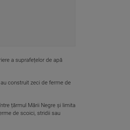
riere a suprafețelor de apă
ii au construit zeci de ferme de
între țărmul Mării Negre și limita
rme de scoici, stridii sau