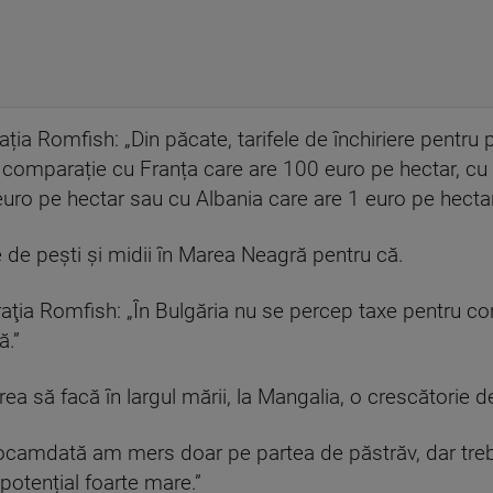
ția Romfish: „Din păcate, tarifele de închiriere pentru 
comparație cu Franța care are 100 euro pe hectar, cu 
euro pe hectar sau cu Albania care are 1 euro pe hectar
e de pești și midii în Marea Neagră pentru că.
aţia Romfish: „În Bulgăria nu se percep taxe pentru co
ă.”
rea să facă în largul mării, la Mangalia, o crescătorie
eocamdată am mers doar pe partea de păstrăv, dar tre
potențial foarte mare.”