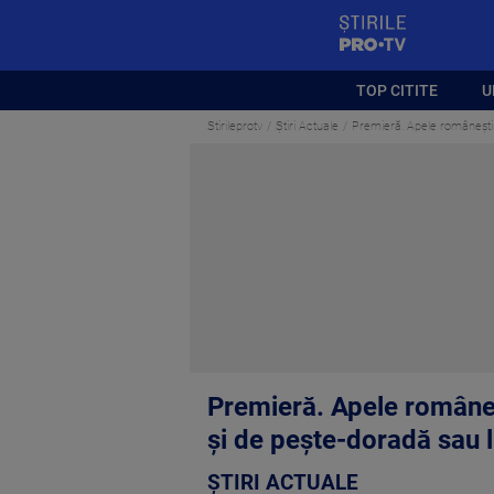
StirilePROTV
TOP CITITE
U
Stirileprotv
Știri Actuale
Premieră. Apele românești a
Premieră. Apele româneșt
și de pește-doradă sau 
ȘTIRI ACTUALE