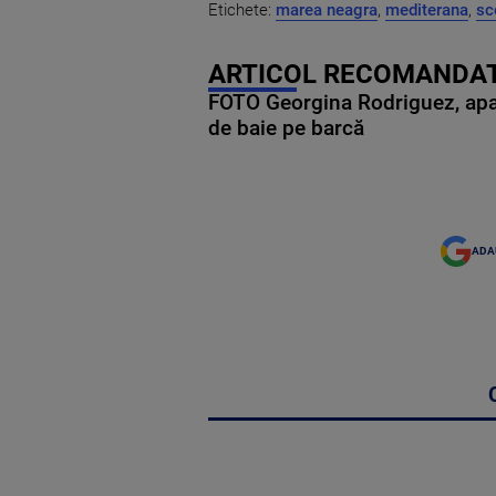
Etichete:
marea neagra
,
mediterana
,
sc
ARTICOL RECOMANDAT
FOTO Georgina Rodriguez, apariț
de baie pe barcă
ADA