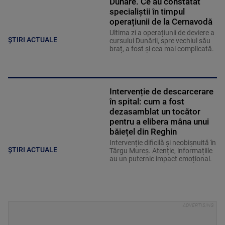
Dunăre. Ce au constatat
specialiștii în timpul
operațiunii de la Cernavodă
Ultima zi a operațiunii de deviere a
ȘTIRI ACTUALE
cursului Dunării, spre vechiul său
braț, a fost și cea mai complicată.
Intervenție de descarcerare
în spital: cum a fost
dezasamblat un tocător
pentru a elibera mâna unui
băiețel din Reghin
Intervenție dificilă și neobișnuită în
ȘTIRI ACTUALE
Târgu Mureș. Atenție, informațiile
au un puternic impact emoțional.