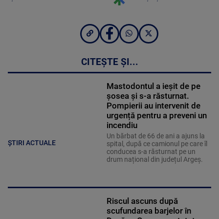
CITEȘTE ȘI...
Mastodontul a ieșit de pe
șosea și s-a răsturnat.
Pompierii au intervenit de
urgență pentru a preveni un
incendiu
Un bărbat de 66 de ani a ajuns la
ȘTIRI ACTUALE
spital, după ce camionul pe care îl
conducea s-a răsturnat pe un
drum național din județul Argeș.
Riscul ascuns după
scufundarea barjelor în