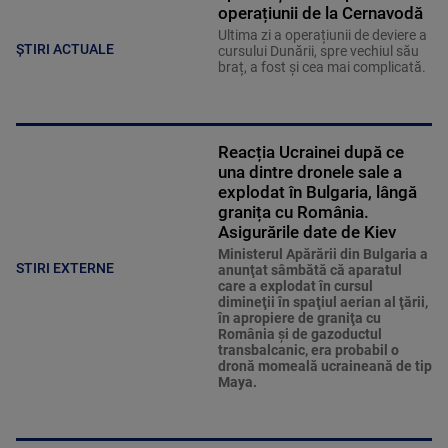
operațiunii de la Cernavodă
Ultima zi a operațiunii de deviere a
ȘTIRI ACTUALE
cursului Dunării, spre vechiul său
braț, a fost și cea mai complicată.
Reacția Ucrainei după ce
una dintre dronele sale a
explodat în Bulgaria, lângă
granița cu România.
Asigurările date de Kiev
Ministerul Apărării din Bulgaria a
STIRI EXTERNE
anunţat sâmbătă că aparatul
care a explodat în cursul
dimineţii în spaţiul aerian al ţării,
în apropiere de graniţa cu
România şi de gazoductul
transbalcanic, era probabil o
dronă momeală ucraineană de tip
Maya.