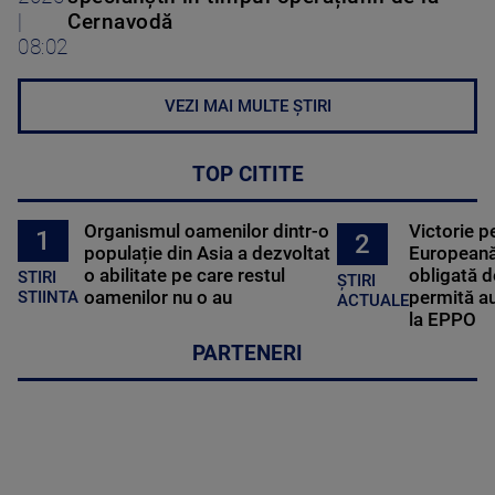
|
Cernavodă
08:02
VEZI MAI MULTE ȘTIRI
TOP CITITE
Organismul oamenilor dintr-o
Victorie p
1
2
populație din Asia a dezvoltat
Europeană
o abilitate pe care restul
obligată d
STIRI
ȘTIRI
oamenilor nu o au
permită au
STIINTA
ACTUALE
la EPPO
PARTENERI