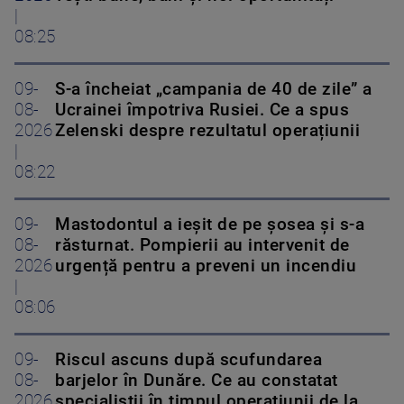
|
08:25
09-
S-a încheiat „campania de 40 de zile” a
08-
Ucrainei împotriva Rusiei. Ce a spus
2026
Zelenski despre rezultatul operațiunii
|
08:22
09-
Mastodontul a ieșit de pe șosea și s-a
08-
răsturnat. Pompierii au intervenit de
2026
urgență pentru a preveni un incendiu
|
08:06
09-
Riscul ascuns după scufundarea
08-
barjelor în Dunăre. Ce au constatat
2026
specialiștii în timpul operațiunii de la