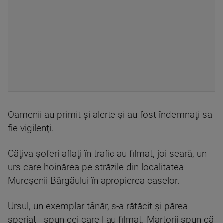
Oamenii au primit şi alerte şi au fost îndemnaţi să
fie vigilenţi.
Câţiva şoferi aflaţi în trafic au filmat, joi seară, un
urs care hoinărea pe străzile din localitatea
Mureșenii Bârgăului în apropierea caselor.
Ursul, un exemplar tânăr, s-a rătăcit şi părea
speriat - spun cei care l-au filmat. Martorii spun că