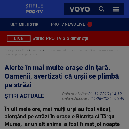
StirilePROTV
CAUTA
VOYO
TOATE 
PROTV NEWS LIVE
ULTIMELE ȘTIRI
LIVE
Știrile PRO TV ale dimineții
Stirileprotv
Știri Actuale
Alerte în mai multe orașe din țară. Oamenii, avertizați că
urșii se plimbă pe străzi
Alerte în mai multe orașe din țară.
Oamenii, avertizați că urșii se plimbă
pe străzi
Data publicării:
01-11-2019 | 14:12
ȘTIRI ACTUALE
Data actualizării:
14-08-2025 | 05:49
În ultimele ore, mai mulţi urşi au fost văzuţi
alergând pe străzi în oraşele Bistriţa şi Târgu
Mureş, iar un alt animal a fost filmat joi noapte