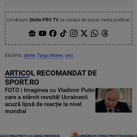
Urmărește
Știrile PRO TV
pe canalul de social media preferat:
Etichete:
alerte
,
Targu Mures
,
ursi
,
ARTICOL RECOMANDAT DE
SPORT.RO
FOTO | Imaginea cu Vladimir Putin
care a stârnit revoltă! Ucrainenii
acuză lipsă de reacție la nivel
mondial
UGĂ ȘTIRILE PROTV CA SURSĂ PREFERATĂ
URMĂREȘTE ȘTIRILE PROTV ÎN GOOGLE 