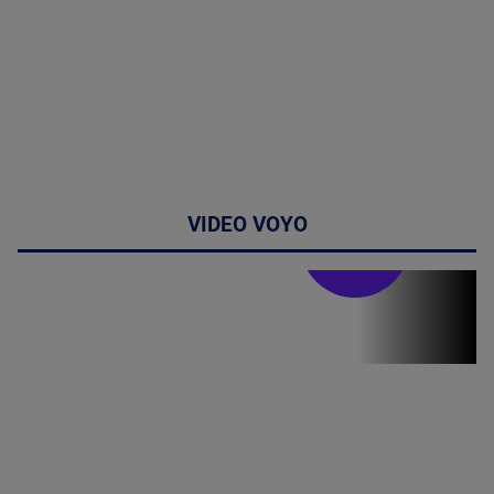
VIDEO VOYO
Stirile PRO TV
Stirile PRO