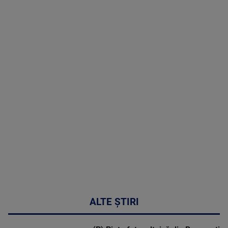
TV # 19.00 -
8 August
2026
MAI
MULTE
DETALII
30:33
ALTE ȘTIRI