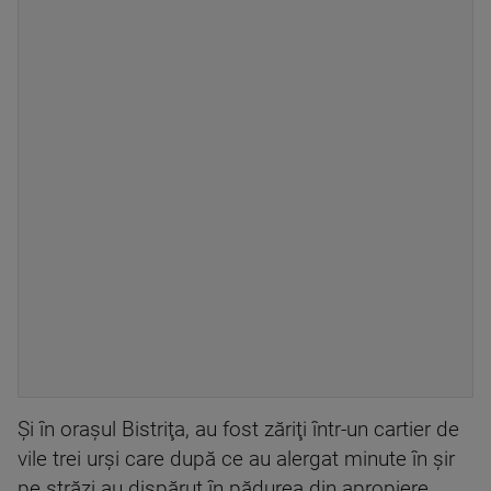
Şi în oraşul Bistriţa, au fost zăriţi într-un cartier de
vile trei urşi care după ce au alergat minute în şir
pe străzi au dispărut în pădurea din apropiere.