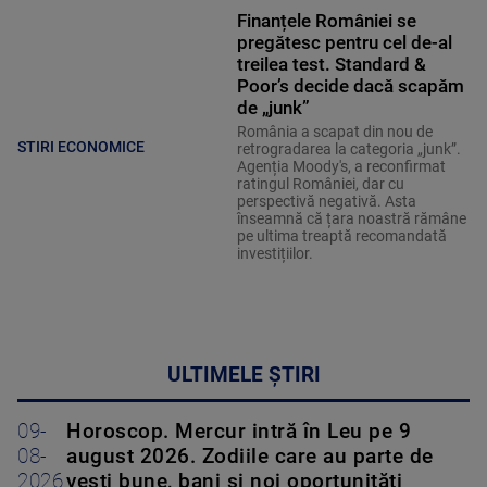
Finanțele României se
pregătesc pentru cel de-al
treilea test. Standard &
Poor’s decide dacă scapăm
de „junk”
România a scapat din nou de
STIRI ECONOMICE
retrogradarea la categoria „junk”.
Agenția Moody's, a reconfirmat
ratingul României, dar cu
perspectivă negativă. Asta
înseamnă că țara noastră rămâne
pe ultima treaptă recomandată
investițiilor.
ULTIMELE ȘTIRI
09-
Horoscop. Mercur intră în Leu pe 9
08-
august 2026. Zodiile care au parte de
2026
vești bune, bani și noi oportunități