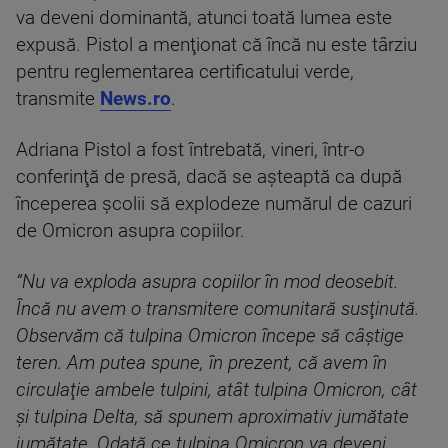
va deveni dominantă, atunci toată lumea este
expusă. Pistol a menţionat că încă nu este târziu
pentru reglementarea certificatului verde,
transmite
News.ro
.
Adriana Pistol a fost întrebată, vineri, într-o
conferinţă de presă, dacă se aşteaptă ca după
începerea şcolii să explodeze numărul de cazuri
de Omicron asupra copiilor.
“Nu va exploda asupra copiilor în mod deosebit.
Încă nu avem o transmitere comunitară susţinută.
Observăm că tulpina Omicron începe să câştige
teren. Am putea spune, în prezent, că avem în
circulaţie ambele tulpini, atât tulpina Omicron, cât
şi tulpina Delta, să spunem aproximativ jumătate
jumătate. Odată ce tulpina Omicron va deveni