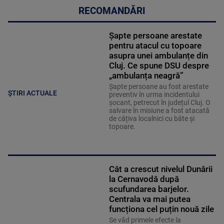
RECOMANDĂRI
Șapte persoane arestate
pentru atacul cu topoare
asupra unei ambulanțe din
Cluj. Ce spune DSU despre
„ambulanța neagră”
Șapte persoane au fost arestate
ȘTIRI ACTUALE
preventiv în urma incidentului
șocant, petrecut în județul Cluj. O
salvare în misiune a fost atacată
de câțiva localnici cu bâte și
topoare.
Cât a crescut nivelul Dunării
la Cernavodă după
scufundarea barjelor.
Centrala va mai putea
funcționa cel puțin nouă zile
Se văd primele efecte la