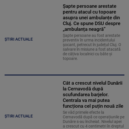
Șapte persoane arestate
pentru atacul cu topoare
asupra unei ambulanțe din
Cluj. Ce spune DSU despre
„ambulanța neagră”
Șapte persoane au fost arestate
ȘTIRI ACTUALE
preventiv în urma incidentului
șocant, petrecut în județul Cluj. O
salvare în misiune a fost atacată
de câțiva localnici cu bâte și
topoare.
Cât a crescut nivelul Dunării
la Cernavodă după
scufundarea barjelor.
Centrala va mai putea
funcționa cel puțin nouă zile
Se văd primele efecte la
ȘTIRI ACTUALE
Cernavodă după ce operațiunile pe
Dunăre s-au încheiat. Nivelul apei
a crescut cu 4 centimetri în dreptul