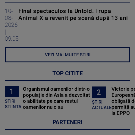
10-
Final spectaculos la Untold. Trupa
08-
Animal X a revenit pe scenă după 13 ani
2026
|
09:05
VEZI MAI MULTE ȘTIRI
TOP CITITE
Organismul oamenilor dintr-o
Victorie p
1
2
populație din Asia a dezvoltat
Europeană
o abilitate pe care restul
obligată d
STIRI
ȘTIRI
oamenilor nu o au
permită au
STIINTA
ACTUALE
la EPPO
PARTENERI