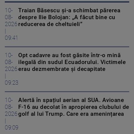
10-
Traian Băsescu și-a schimbat părerea
08-
despre Ilie Bolojan: „A făcut bine cu
2026
reducerea de cheltuieli”
|
09:41
10-
Opt cadavre au fost găsite într-o mină
08-
ilegală din sudul Ecuadorului. Victimele
2026
erau dezmembrate și decapitate
|
09:23
10-
Alertă în spațiul aerian al SUA. Avioane
08-
F-16 au decolat în apropierea clubului de
2026
golf al lui Trump. Care era amenințarea
|
09:09