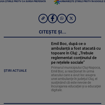
UGĂ ȘTIRILE PROTV CA SURSĂ PREFERATĂ
URMĂREȘTE ȘTIRILE PROTV ÎN GOOGLE 
CITEȘTE ȘI...
Emil Boc, după ce o
ambulanță a fost atacată cu
topoare în Cluj: „Trebuie
reglementat conținutul de
pe rețelele sociale”
Primarul municipiului Cluj-Napoca,
ȘTIRI ACTUALE
Emil Boc, a reacționat în urma
atacului care a avut loc asupra
unei ambulanţe în judeţul Cluj, el
susţinând că este nevoie de
încurajarea educaţiei şi a educaţiei
digitale.