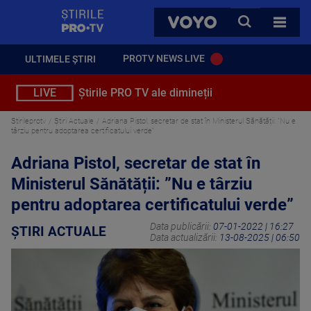
StirilePROTV
CAUTA
VOYO
TOATE 
PROTV NEWS LIVE
ULTIMELE ȘTIRI
LIVE
Știrile PRO TV ale dimineții
Stirileprotv
Știri Actuale
Adriana Pistol, secretar de stat în Ministerul Sănătății: ”Nu e
târziu pentru adoptarea certificatului verde”
Adriana Pistol, secretar de stat în
Ministerul Sănătății: ”Nu e târziu
pentru adoptarea certificatului verde”
Data publicării:
07-01-2022 | 16:27
ȘTIRI ACTUALE
Data actualizării:
13-08-2025 | 06:50