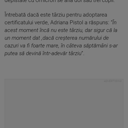
depistate cu Omicron se află doi sau trei copii.
Întrebată dacă este târziu pentru adoptarea
certificatului verde, Adriana Pistol a răspuns:
“În
acest moment încă nu este târziu, dar sigur că la
un moment dat ,dacă creşterea numărului de
cazuri va fi foarte mare, în câteva săptămâni s-ar
putea să devină într-adevăr târziu
”.