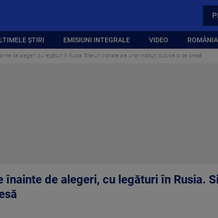
P
LTIMELE ȘTIRI
EMISIUNI INTEGRALE
VIDEO
ROMÂNIA,
nte de alegeri, cu legături în Rusia. Site-uri clonate ale unor instituții publice și de presă
înainte de alegeri, cu legături în Rusia. Si
resă