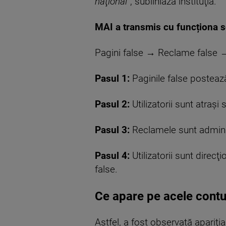
naţional”
, subliniază instituţia.
MAI a transmis cu funcționa 
Pagini false → Reclame false →
Pasul 1:
Paginile false posteaz
Pasul 2:
Utilizatorii sunt atraşi
Pasul 3:
Reclamele sunt adminis
Pasul 4:
Utilizatorii sunt direcţ
false.
Ce apare pe acele contu
Astfel, a fost observată apariţi