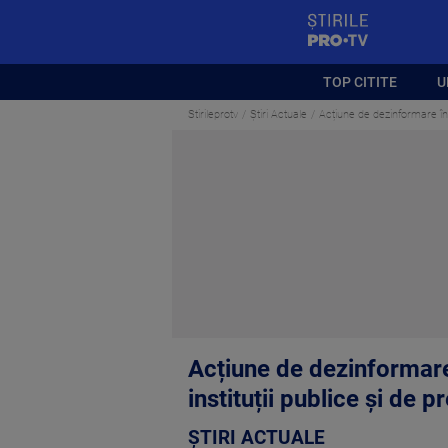
StirilePROTV
TOP CITITE
U
Stirileprotv
Știri Actuale
Acțiune de dezinformare înai
Acțiune de dezinformare 
instituții publice și de p
ȘTIRI ACTUALE