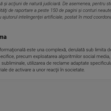
ă şi acţiuni de natură judiciară. De asemenea, pentru sto
ităţi de raportare a peste 150 de pagini şi conturi neaute
jutorul intelingenţei artificiale, postat în mod coordona
ema
informaţională este una complexă, derulată sub limita de
specifice, precum exploatarea algoritmilor social media,
e subliminale, utilizarea de reclame adaptate specificulu
iale de activare a unor reacţii în societate.