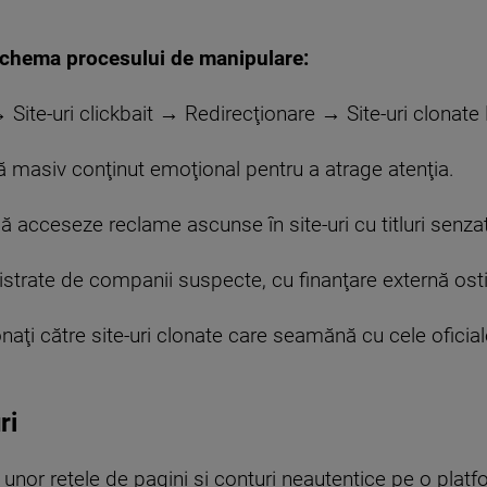
schema procesului de manipulare:
 Site-uri clickbait → Redirecţionare → Site-uri clonat
ă masiv conţinut emoţional pentru a atrage atenţia.
 să acceseze reclame ascunse în site-uri cu titluri senza
trate de companii suspecte, cu finanţare externă osti
ionaţi către site-uri clonate care seamănă cu cele oficia
ri
a unor reţele de pagini şi conturi neautentice pe o platf