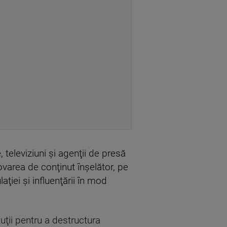
 televiziuni şi agenţii de presă
ovarea de conţinut înşelător, pe
ţiei şi influenţării în mod
uţii pentru a destructura