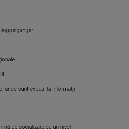
e Doppelganger
ţionale.
lă.
le, unde sunt expuşi la informaţii
ormă de socializare cu un nivel