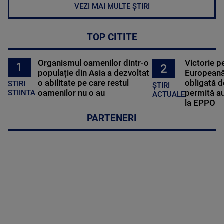
VEZI MAI MULTE ȘTIRI
TOP CITITE
Organismul oamenilor dintr-o
Victorie p
1
2
populație din Asia a dezvoltat
Europeană
o abilitate pe care restul
obligată d
STIRI
ȘTIRI
oamenilor nu o au
permită au
STIINTA
ACTUALE
la EPPO
PARTENERI