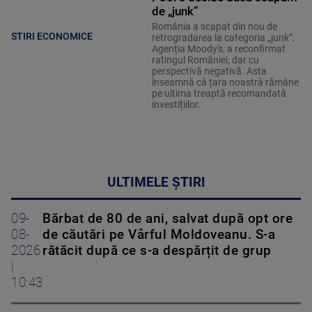
de „junk”
România a scapat din nou de
STIRI ECONOMICE
retrogradarea la categoria „junk”.
Agenția Moody's, a reconfirmat
ratingul României, dar cu
perspectivă negativă. Asta
înseamnă că țara noastră rămâne
pe ultima treaptă recomandată
investițiilor.
ULTIMELE ȘTIRI
09-
Bărbat de 80 de ani, salvat după opt ore
08-
de căutări pe Vârful Moldoveanu. S-a
2026
rătăcit după ce s-a despărțit de grup
|
10:43