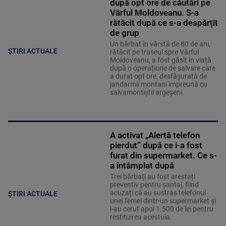
după opt ore de căutări pe
Vârful Moldoveanu. S-a
rătăcit după ce s-a despărțit
de grup
Un bărbat în vârstă de 80 de ani,
ȘTIRI ACTUALE
rătăcit pe traseul spre Vârful
Moldoveanu, a fost găsit în viață
după o operațiune de salvare care
a durat opt ore, desfășurată de
jandarmii montani împreună cu
salvamontiștii argeșeni.
A activat „Alertă telefon
pierdut” după ce i-a fost
furat din supermarket. Ce s-
a întâmplat după
Trei bărbați au fost arestați
preventiv pentru șantaj, fiind
acuzați că au sustras telefonul
ȘTIRI ACTUALE
unei femei dintr-un supermarket și
i-au cerut apoi 1.500 de lei pentru
restituirea acestuia.