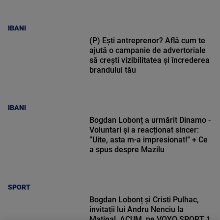
IBANI
(P) Ești antreprenor? Află cum te
ajută o campanie de advertoriale
să crești vizibilitatea și încrederea
brandului tău
IBANI
Bogdan Lobonț a urmărit Dinamo -
Voluntari și a reacționat sincer:
”Uite, asta m-a impresionat!” + Ce
a spus despre Mazilu
SPORT
Bogdan Lobonț și Cristi Pulhac,
invitații lui Andru Nenciu la
Matinal, ACUM, pe VOYO SPORT 1