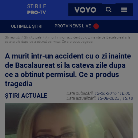
StirilePROTV
CAUTA
VOYO
TOATE 
PROTV NEWS LIVE
ULTIMELE ȘTIRI
Stirileprotv
Știri Actuale
A murit intr-un accident cu o zi inainte de Bacalaureat si la
cateva zile dupa ce a obtinut permisul. Ce a produs tragedia
A murit intr-un accident cu o zi inainte
de Bacalaureat si la cateva zile dupa
ce a obtinut permisul. Ce a produs
tragedia
Data publicării:
13-06-2016 | 10:00
ȘTIRI ACTUALE
Data actualizării:
15-08-2025 | 15:18