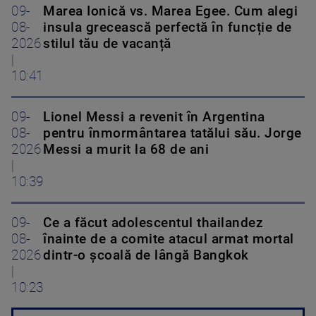
09-
Marea Ionică vs. Marea Egee. Cum alegi
08-
insula grecească perfectă în funcție de
2026
stilul tău de vacanță
|
10:41
09-
Lionel Messi a revenit în Argentina
08-
pentru înmormântarea tatălui său. Jorge
2026
Messi a murit la 68 de ani
|
10:39
09-
Ce a făcut adolescentul thailandez
08-
înainte de a comite atacul armat mortal
2026
dintr-o școală de lângă Bangkok
|
10:23