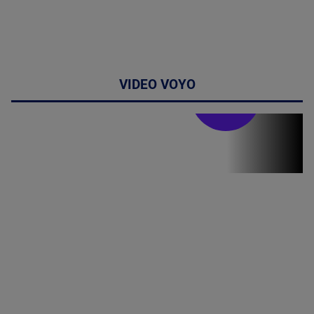
VIDEO VOYO
Stirile PRO TV
Stirile PRO
TV # 19.00 -
8 August
2026