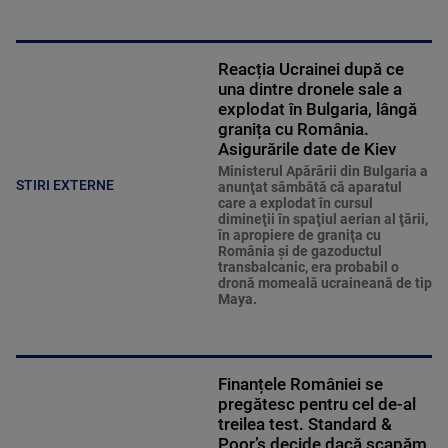
Reacția Ucrainei după ce
una dintre dronele sale a
explodat în Bulgaria, lângă
granița cu România.
Asigurările date de Kiev
Ministerul Apărării din Bulgaria a
STIRI EXTERNE
anunţat sâmbătă că aparatul
care a explodat în cursul
dimineţii în spaţiul aerian al ţării,
în apropiere de graniţa cu
România şi de gazoductul
transbalcanic, era probabil o
dronă momeală ucraineană de tip
Maya.
Finanțele României se
pregătesc pentru cel de-al
treilea test. Standard &
Poor’s decide dacă scapăm