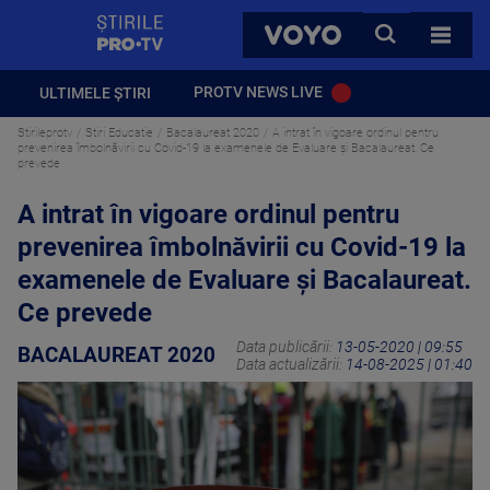
StirilePROTV
CAUTA
VOYO
TOATE 
PROTV NEWS LIVE
ULTIMELE ȘTIRI
Stirileprotv
Stiri Educatie
Bacalaureat 2020
A intrat în vigoare ordinul pentru
prevenirea îmbolnăvirii cu Covid-19 la examenele de Evaluare și Bacalaureat. Ce
prevede
A intrat în vigoare ordinul pentru
prevenirea îmbolnăvirii cu Covid-19 la
examenele de Evaluare și Bacalaureat.
Ce prevede
Data publicării:
13-05-2020 | 09:55
BACALAUREAT 2020
Data actualizării:
14-08-2025 | 01:40