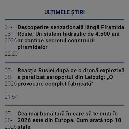
ULTIMELE ȘTIRI
07-
Descoperire senzațională lângă Piramida
08-
Roșie: Un sistem hidraulic de 4.500 ani
2026
ar conține secretul construirii
|
piramidelor
22:20
07-
Reacția Rusiei după ce o dronă explozivă
08-
a paralizat aeroportul din Leipzig: „O
2026
provocare complet fabricată”
|
21:54
07-
Cea mai bună țară în care să te muți în
08-
2026 este din Europa. Cum arată top 10
2026
state