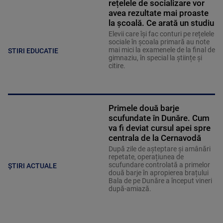
rețelele de socializare vor
avea rezultate mai proaste
la școală. Ce arată un studiu
Elevii care îşi fac conturi pe rețelele
sociale în școala primară au note
mai mici la examenele de la final de
STIRI EDUCATIE
gimnaziu, în special la științe și
citire.
Primele două barje
scufundate în Dunăre. Cum
va fi deviat cursul apei spre
centrala de la Cernavodă
După zile de așteptare și amânări
repetate, operațiunea de
scufundare controlată a primelor
ȘTIRI ACTUALE
două barje în apropierea brațului
Bala de pe Dunăre a început vineri
după-amiază.