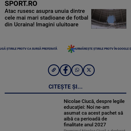
SPORT.RO
Atac rusesc asupra unuia dintre
cele mai mari stadioane de fotbal
din Ucraina! Imagini uluitoare
UGĂ ȘTIRILE PROTV CA SURSĂ PREFERATĂ
URMĂREȘTE ȘTIRILE PROTV ÎN GOOGLE 
CITEȘTE ȘI...
Nicolae Ciucă, despre legile
educaţiei: Noi ne-am
asumat ca acest pachet să
aibă ca perioadă de
finalitate anul 2027