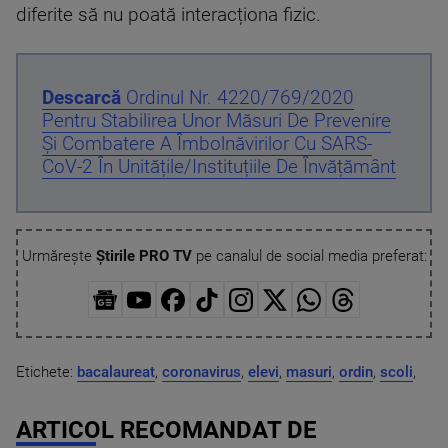
diferite să nu poată interacționa fizic.
Descarcă
Ordinul Nr. 4220/769/2020
Pentru Stabilirea Unor Măsuri De Prevenire
Și Combatere A Îmbolnăvirilor Cu SARS-
CoV-2 În Unitățile/instituțiile De Învățământ
Urmărește
Știrile PRO TV
pe canalul de social media preferat:
Etichete:
bacalaureat
,
coronavirus
,
elevi
,
masuri
,
ordin
,
scoli
,
ARTICOL RECOMANDAT DE