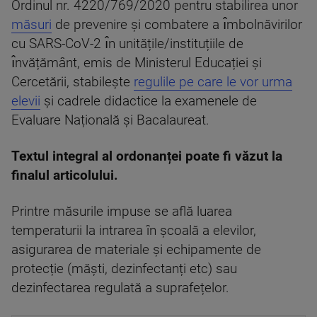
Ordinul nr. 4220/769/2020 pentru stabilirea unor
măsuri
de prevenire și combatere a ı̂mbolnăvirilor
cu SARS-CoV-2 ı̂n unitățile/instituțiile de
ı̂nvățământ, emis de Ministerul Educației și
Cercetării, stabilește
regulile pe care le vor urma
elevii
și cadrele didactice la examenele de
Evaluare Națională și Bacalaureat.
Textul integral al ordonanței poate fi văzut la
finalul articolului.
Printre măsurile impuse se află luarea
temperaturii la intrarea în școală a elevilor,
asigurarea de materiale și echipamente de
protecție (măști, dezinfectanți etc) sau
dezinfectarea regulată a suprafețelor.