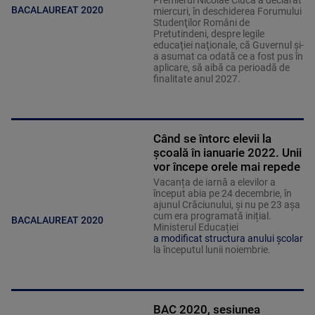
Premierul Nicolae Ciucă a declarat
BACALAUREAT 2020
miercuri, în deschiderea Forumului
Studenţilor Români de
Pretutindeni, despre legile
educaţiei naţionale, că Guvernul şi-
a asumat ca odată ce a fost pus în
aplicare, să aibă ca perioadă de
finalitate anul 2027.
Când se întorc elevii la
şcoală în ianuarie 2022. Unii
vor începe orele mai repede
Vacanța de iarnă a elevilor a
început abia pe 24 decembrie, în
ajunul Crăciunului, și nu pe 23 așa
cum era programată inițial.
BACALAUREAT 2020
Ministerul Educației
a modificat structura anului școlar
la începutul lunii noiembrie.
BAC 2020, sesiunea