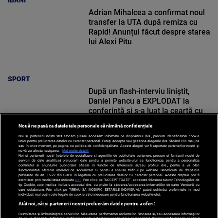
IBANI
Adrian Mihalcea a confirmat noul
transfer la UTA după remiza cu
Rapid! Anunțul făcut despre starea
lui Alexi Pitu
SPORT
După un flash-interviu liniștit,
Daniel Pancu a EXPLODAT la
conferință și s-a luat la ceartă cu
oamenii în sală: ”Gata, nu mai
Nouă ne pasă ca datele tale personale să rămână confidențiale
strigați”
Noi și partenerii noștri
201
stocăm și/sau accesăm informații pe dispozitivul dvs., precum identificatorii cookie
unici pentru prelucrarea datelor cu caracter personal. Puteți accepta sau gestiona alegerile dvs. făcând clic mai jos
sau în orice moment, pe pagina cu politica de confidențialitate. Aceste alegeri vor fi raportate partenerilor noștri și
nu vă vor afecta navigarea.
Mai multe detalii
Noi si partenerii nostri (retelele de socializare si agentiile de publicitate partenere, precum si furnizorii nostri de
SPORT
servicii de date analitice) prelucram date pentru a permite website-ului sa functioneze, pentru a personaliza
continutul si anunturile publicitare afisate in functie de interesele si/sau profilul dvs., pentru a va oferi
functionalitati aferente retelelor de socializare si pentru a analiza traficul pe website. Beneficiati de drepturile
prevazute de art. 15-22 din GDPR in legatura cu prelucrarea datelor cu caracter personal. Aceste drepturi pot fi
exercitate prin modalitatea indicata
aici
. Prin click pe “ACCEPT TOATE”, acceptati folosirea tuturor Tehnologiilor de
tip Cookie, care implica inclusiv acceptul dvs. cu privire la stocarea/accesarea informatiilor de catre Vendor-ii cu
care colaboram. Prin click pe “VREAU SA MODIFIC SETARILE INDIVIDUAL” puteti schimba preferintele in mod
individual, mai putin cele legate de cookie strict necesare pentru functionarea website-ului.
Atât noi, cât și partenerii noștri prelucrăm datele pentru a oferi:
Dezvoltarea și îmbunătățirea serviciilor. Măsurarea performanței reclamelor. Stocarea și/sau accesarea informațiilor