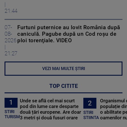
|
21:44
07-
Furtuni puternice au lovit România după
08-
caniculă. Pagube după un Cod roşu de
2026
ploi torenţiale. VIDEO
|
21:27
VEZI MAI MULTE ȘTIRI
TOP CITITE
Unde se află cel mai scurt
Organismul 
1
2
pod din lume care desparte
populație di
STIRI
două țări europene. Are doar
o abilitate p
STIRI
TURISM
3 metri și două fusuri orare
oamenilor nu
STIINTA