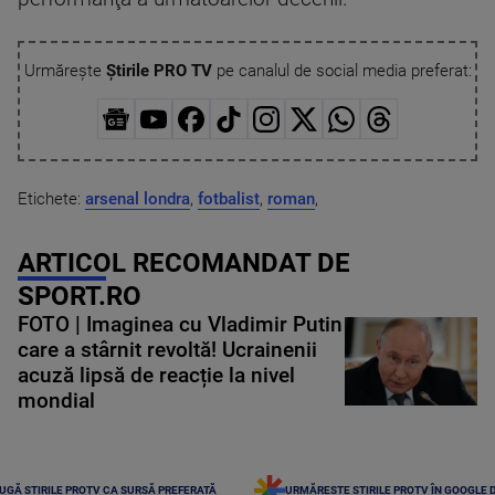
Urmărește
Știrile PRO TV
pe canalul de social media preferat:
Etichete:
arsenal londra
,
fotbalist
,
roman
,
ARTICOL RECOMANDAT DE
SPORT.RO
FOTO | Imaginea cu Vladimir Putin
care a stârnit revoltă! Ucrainenii
acuză lipsă de reacție la nivel
mondial
UGĂ ȘTIRILE PROTV CA SURSĂ PREFERATĂ
URMĂREȘTE ȘTIRILE PROTV ÎN GOOGLE 