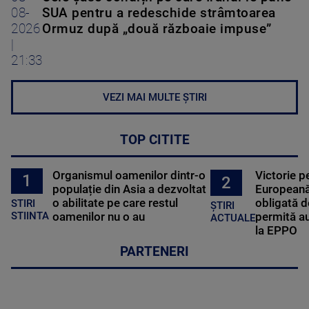
08-
SUA pentru a redeschide strâmtoarea
2026
Ormuz după „două războaie impuse”
|
21:33
VEZI MAI MULTE ȘTIRI
TOP CITITE
Organismul oamenilor dintr-o
Victorie p
1
2
populație din Asia a dezvoltat
Europeană
o abilitate pe care restul
obligată d
STIRI
ȘTIRI
oamenilor nu o au
permită au
STIINTA
ACTUALE
la EPPO
PARTENERI