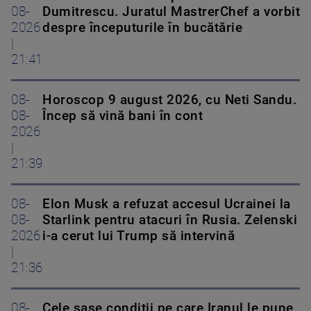
08-
Dumitrescu. Juratul MastrerChef a vorbit
2026
despre începuturile în bucătărie
|
21:41
08-
Horoscop 9 august 2026, cu Neti Sandu.
08-
Încep să vină bani în cont
2026
|
21:39
08-
Elon Musk a refuzat accesul Ucrainei la
08-
Starlink pentru atacuri în Rusia. Zelenski
2026
i-a cerut lui Trump să intervină
|
21:36
08-
Cele șase condiții pe care Iranul le pune