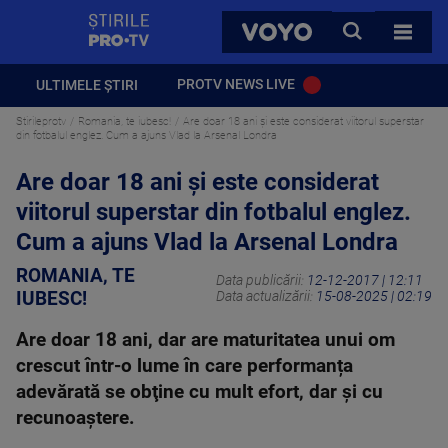
StirilePROTV
CAUTA
VOYO
TOATE 
PROTV NEWS LIVE
ULTIMELE ȘTIRI
Stirileprotv
Romania, te iubesc!
Are doar 18 ani şi este considerat viitorul superstar
din fotbalul englez. Cum a ajuns Vlad la Arsenal Londra
Are doar 18 ani şi este considerat
viitorul superstar din fotbalul englez.
Cum a ajuns Vlad la Arsenal Londra
ROMANIA, TE
Data publicării:
12-12-2017 | 12:11
IUBESC!
Data actualizării:
15-08-2025 | 02:19
Are doar 18 ani, dar are maturitatea unui om
crescut într-o lume în care performanța
adevărată se obţine cu mult efort, dar şi cu
recunoaştere.