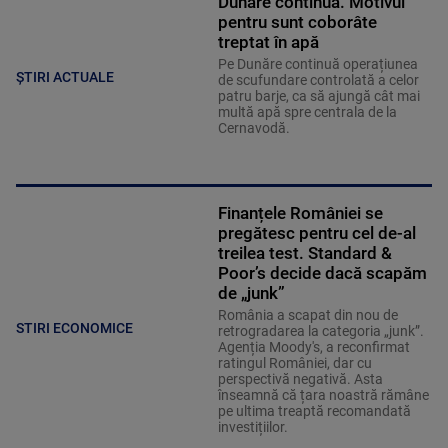
Dunăre continuă. Motivul
pentru sunt coborâte
treptat în apă
Pe Dunăre continuă operațiunea
ȘTIRI ACTUALE
de scufundare controlată a celor
patru barje, ca să ajungă cât mai
multă apă spre centrala de la
Cernavodă.
Finanțele României se
pregătesc pentru cel de-al
treilea test. Standard &
Poor’s decide dacă scapăm
de „junk”
România a scapat din nou de
STIRI ECONOMICE
retrogradarea la categoria „junk”.
Agenția Moody's, a reconfirmat
ratingul României, dar cu
perspectivă negativă. Asta
înseamnă că țara noastră rămâne
pe ultima treaptă recomandată
investițiilor.