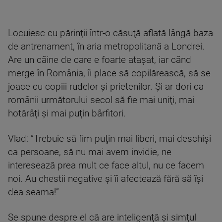
Locuiesc cu părinţii într-o căsuţă aflată lângă baza
de antrenament, în aria metropolitană a Londrei.
Are un câine de care e foarte ataşat, iar când
merge în România, îi place să copilărească, să se
joace cu copiii rudelor şi prietenilor. Şi-ar dori ca
românii următorului secol să fie mai uniţi, mai
hotărâţi şi mai puţin bârfitori.
Vlad: ”Trebuie să fim puţin mai liberi, mai deschişi
ca persoane, să nu mai avem invidie, ne
interesează prea mult ce face altul, nu ce facem
noi. Au chestii negative și îi afectează fără să îşi
dea seama!”
Se spune despre el că are inteligenţă şi simţul