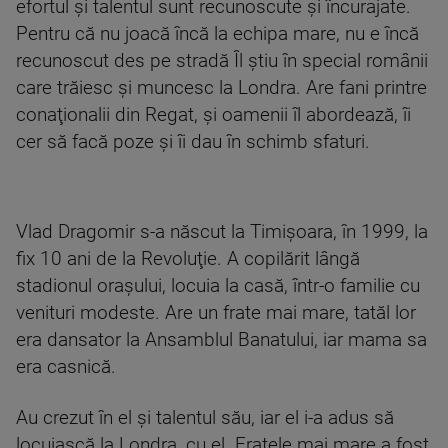
efortul şi talentul sunt recunoscute şi încurajate.
Pentru că nu joacă încă la echipa mare, nu e încă
recunoscut des pe stradă Îl ştiu în special românii
care trăiesc şi muncesc la Londra. Are fani printre
conaţionalii din Regat, şi oamenii îl abordează, îi
cer să facă poze şi îi dau în schimb sfaturi.
Vlad Dragomir s-a născut la Timişoara, în 1999, la
fix 10 ani de la Revoluţie. A copilărit lângă
stadionul oraşului, locuia la casă, într-o familie cu
venituri modeste. Are un frate mai mare, tatăl lor
era dansator la Ansamblul Banatului, iar mama sa
era casnică.
Au crezut în el şi talentul său, iar el i-a adus să
locuiască la Londra, cu el. Fratele mai mare a fost