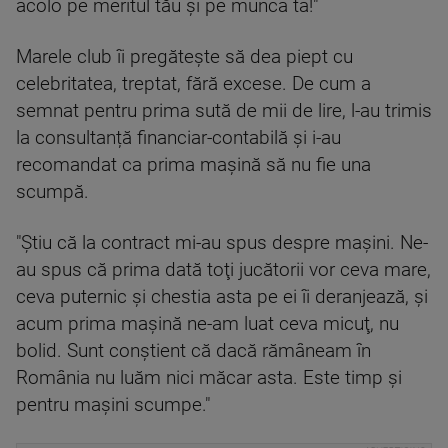
acolo pe meritul tău şi pe munca ta!"
Marele club îi pregăteşte să dea piept cu
celebritatea, treptat, fără excese. De cum a
semnat pentru prima sută de mii de lire, l-au trimis
la consultanță financiar-contabilă şi i-au
recomandat ca prima maşină să nu fie una
scumpă.
"Ştiu că la contract mi-au spus despre maşini. Ne-
au spus că prima dată toţi jucătorii vor ceva mare,
ceva puternic şi chestia asta pe ei îi deranjează, şi
acum prima maşină ne-am luat ceva micuţ, nu
bolid. Sunt conștient că dacă rămâneam în
România nu luăm nici măcar asta. Este timp şi
pentru maşini scumpe."