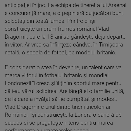
anticipaţiei în joc. La echipa de tineret a lui Arsenal
e concurență mare, e o pepinieră cu jucători buni,
selectaţi din toată lumea. Printre ei îşi
construieşte un drum frumos românul Vlad
Dragomir, care la 18 ani se gândeşte deja departe
în viitor. Ar vrea să înfiinţeze cândva, în Timişoara
natală, o şcoală de fotbal, pe modelul britanic.
E considerat o stea în devenire, un talent care va
marca viitorul în fotbalul britanic şi mondial.
Londonezii îl cresc şi îl ţin în sportul mare pentru
că i-au văzut sclipirea. Are lângă el o familie unită,
de la care a învăţat să fie cumpătat şi modest.
Vlad Dragomir e unul dintre tinerii tricolori ai
României. Îşi construieşte la Londra o carieră de
succes şi se pregăteşte intens pentru marea
performanţă a următoarelor decenii.