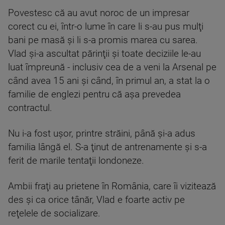
Povestesc că au avut noroc de un impresar
corect cu ei, într-o lume în care li s-au pus mulţi
bani pe masă şi li s-a promis marea cu sarea.
Vlad şi-a ascultat părinţii şi toate deciziile le-au
luat împreună - inclusiv cea de a veni la Arsenal pe
când avea 15 ani şi când, în primul an, a stat la o
familie de englezi pentru că aşa prevedea
contractul.
Nu i-a fost uşor, printre străini, până şi-a adus
familia lângă el. S-a ţinut de antrenamente şi s-a
ferit de marile tentaţii londoneze.
Ambii fraţi au prietene în România, care îi vizitează
des şi ca orice tânăr, Vlad e foarte activ pe
reţelele de socializare.