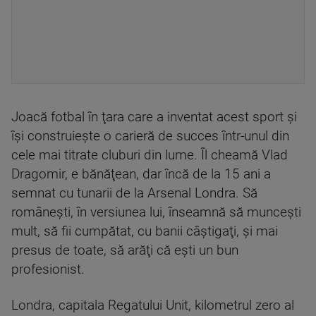
Joacă fotbal în ţara care a inventat acest sport şi
îşi construieşte o carieră de succes într-unul din
cele mai titrate cluburi din lume. Îl cheamă Vlad
Dragomir, e bănăţean, dar încă de la 15 ani a
semnat cu tunarii de la Arsenal Londra. Să
româneşti, în versiunea lui, înseamnă să munceşti
mult, să fii cumpătat, cu banii câştigaţi, şi mai
presus de toate, să arăţi că eşti un bun
profesionist.
Londra, capitala Regatului Unit, kilometrul zero al