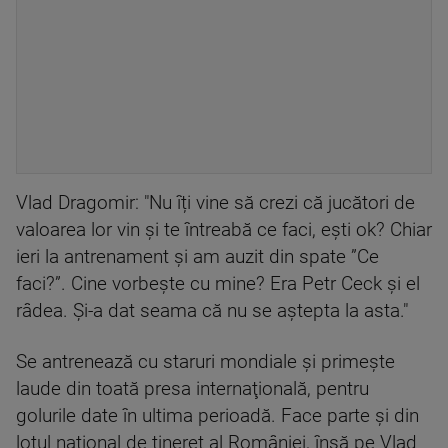
Vlad Dragomir: "Nu îți vine să crezi că jucători de
valoarea lor vin și te întreabă ce faci, ești ok? Chiar
ieri la antrenament şi am auzit din spate ”Ce
faci?”. Cine vorbește cu mine? Era Petr Ceck şi el
râdea. Şi-a dat seama că nu se aştepta la asta."
Se antrenează cu staruri mondiale şi primeşte
laude din toată presa internaţională, pentru
golurile date în ultima perioadă. Face parte şi din
lotul naţional de tineret al României, însă pe Vlad