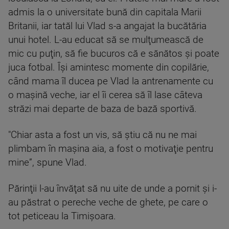
admis la o universitate bună din capitala Marii
Britanii, iar tatăl lui Vlad s-a angajat la bucătăria
unui hotel. L-au educat să se mulţumească de
mic cu puţin, să fie bucuros că e sănătos şi poate
juca fotbal. Îşi amintesc momente din copilărie,
când mama îl ducea pe Vlad la antrenamente cu
o maşină veche, iar el îi cerea să îl lase câteva
străzi mai departe de baza de bază sportivă.
"Chiar asta a fost un vis, să ştiu că nu ne mai
plimbam în maşina aia, a fost o motivaţie pentru
mine”, spune Vlad.
Părinţii l-au învăţat să nu uite de unde a pornit şi i-
au păstrat o pereche veche de ghete, pe care o
tot peticeau la Timişoara.