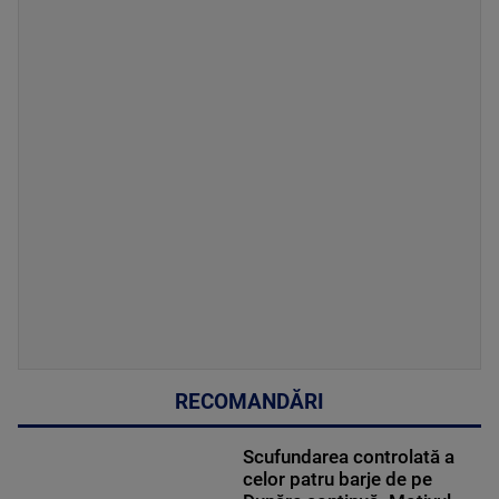
RECOMANDĂRI
Scufundarea controlată a
celor patru barje de pe