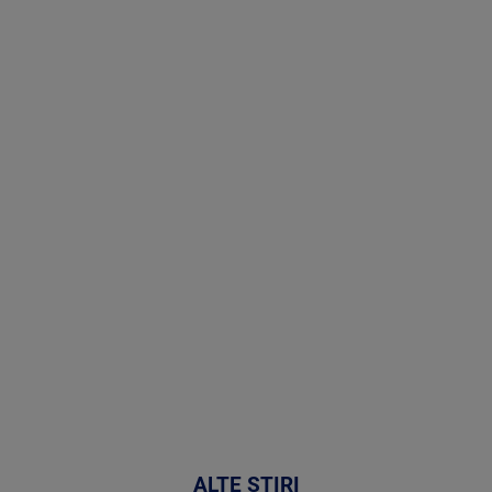
Stirile PRO
TV # 19.00 -
8 August
2026
MAI
MULTE
DETALII
30:33
ALTE ȘTIRI