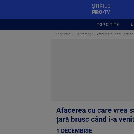
StirilePROTV
TOP CITITE
U
Stirileprotv
1 decembrie
Afacerea cu care vrea să de
Afacerea cu care vrea să 
țară brusc când i-a veni
1 DECEMBRIE