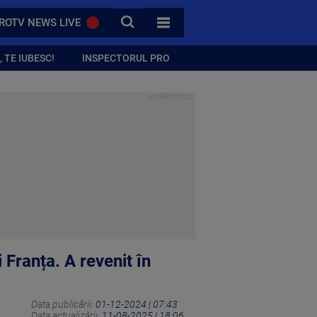
CAUTA
ROTV NEWS LIVE
TOATE CATEGORIILE
 TE IUBESC!
INSPECTORUL PRO
 Franța. A revenit în
Data publicării:
01-12-2024 | 07:43
Data actualizării:
11-08-2025 | 18:06