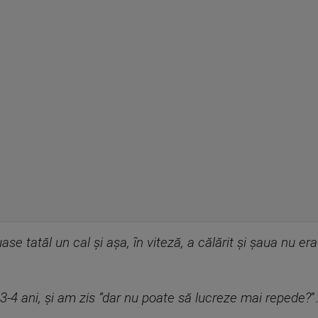
luase tatăl un cal și așa, în viteză, a călărit și șaua nu er
 3-4 ani, și am zis ”dar nu poate să lucreze mai repede?
”