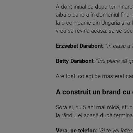
A dorit inițial ca după terminare
aibă o carieră în domeniul financ
la o companie din Ungaria și a fă
vrea să revină acasă, să se ocu
Erzsebet Darabont
: ”
În clasa a 
Betty Darabont
: ”
Îmi place să g
Are foști colegi de masterat car
A construit un brand cu
Sora ei, cu 5 ani mai mică, stud
la rândul ei acasă după terminare
Vera, pe telefon
: ”
Și te vei înt