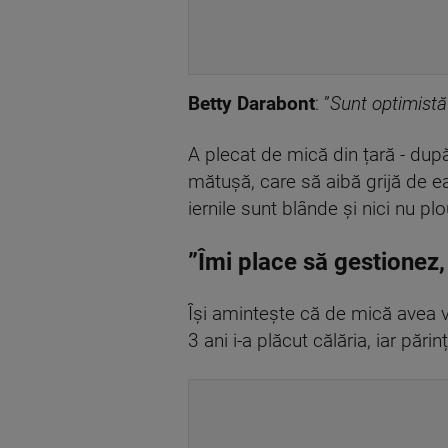
Betty Darabont
: ”
Sunt optimistă
A plecat de mică din țară - după
mătușă, care să aibă grijă de ea
iernile sunt blânde și nici nu pl
”Îmi place să gestionez,
Își amintește că de mică avea ve
3 ani i-a plăcut călăria, iar pări