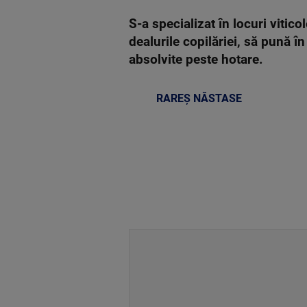
S-a specializat în locuri vitic
dealurile copilăriei, să pună î
absolvite peste hotare.
RAREȘ NĂSTASE