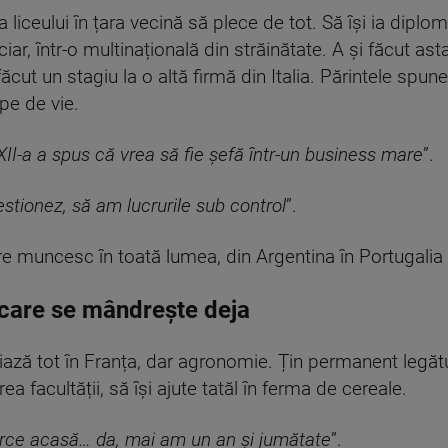
a liceului în țara vecină să plece de tot. Să își ia dipl
iar, într-o multinațională din străinătate. A și făcut as
cut un stagiu la o altă firmă din Italia. Părintele spune 
pe de vie.
XII-a a spus că vrea să fie șefă într-un business mare
”.
estionez, să am lucrurile sub control
”.
e muncesc în toată lumea, din Argentina în Portugalia ș
 care se mândrește deja
iază tot în Franța, dar agronomie. Țin permanent legătu
a facultății, să își ajute tatăl în ferma de cereale.
oarce acasă… da, mai am un an și jumătate
”.