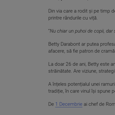
Din via care a rodit și pe timp de
printre rândurile cu viță.
”
Nu chiar un puhoi de copii, dar 
Betty Darabont ar putea profesa 
afacere, să fie patron de cramă 
La doar 26 de ani, Betty este an
străinătate. Are viziune, strate
A înțeles potențialul unei ramur
tradiție, în care vinul își spune
De
1 Decembrie
ai chef de Rom