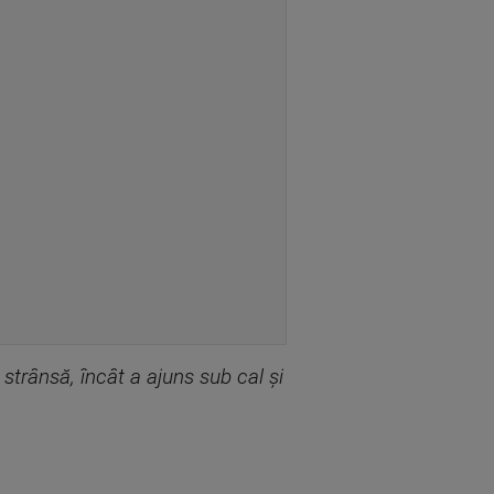
a strânsă, încât a ajuns sub cal și
.