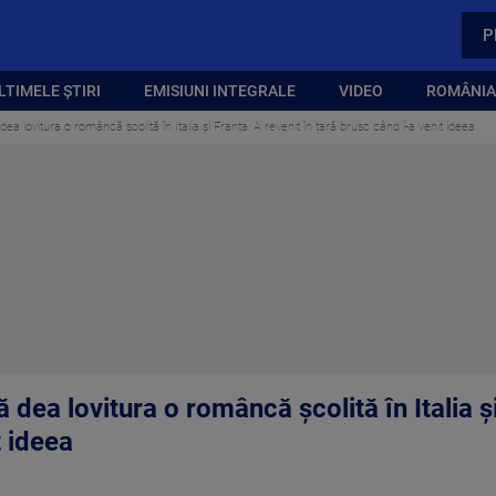
P
LTIMELE ȘTIRI
EMISIUNI INTEGRALE
VIDEO
ROMÂNIA,
a lovitura o româncă școlită în Italia și Franța. A revenit în țară brusc când i-a venit ideea
dea lovitura o româncă școlită în Italia și
t ideea