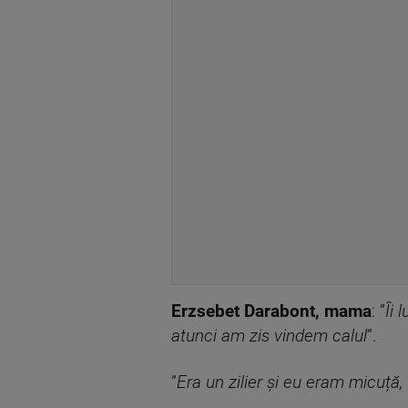
Erzsebet Darabont, mama
: ”
Îi 
atunci am zis vindem calul
”.
”
Era un zilier și eu eram micuță,