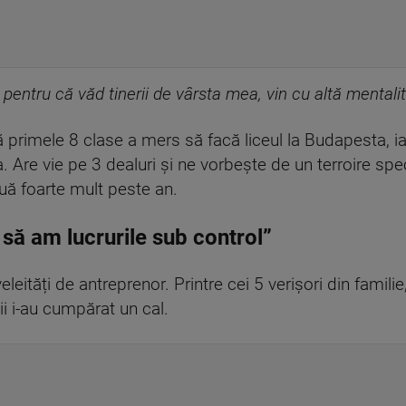
 pentru că văd tinerii de vârsta mea, vin cu altă mentali
 primele 8 clase a mers să facă liceul la Budapesta, iar
. Are vie pe 3 dealuri și ne vorbește de un terroire spe
ouă foarte mult peste an.
 să am lucrurile sub control”
leități de antreprenor. Printre cei 5 verișori din famili
nții i-au cumpărat un cal.