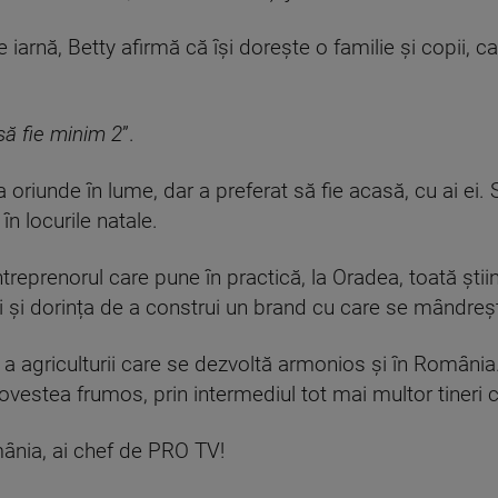
 iarnă, Betty afirmă că își dorește o familie și copii, car
să fie minim 2
”.
oriunde în lume, dar a preferat să fie acasă, cu ai ei. S
în locurile natale.
treprenorul care pune în practică, la Oradea, toată știi
gii și dorința de a construi un brand cu care se mândreș
i a agriculturii care se dezvoltă armonios și în Români
 povestea frumos, prin intermediul tot mai multor tineri 
ânia, ai chef de PRO TV!