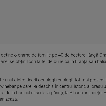
i deține o cramă de familie pe 40 de hectare, lângă Or
șanei se obțin licori la fel de bune ca în Franța sau Ital
 unul dintre tinerii oenologi (enologi) tot mai prezenți î
 winebar pe care l-a deschis în centrul istoric al orașul
 de la bunicul ei și de la părinți, la Biharia, în județul
ganizează.