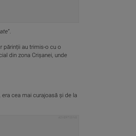
tate
”.
 părinții au trimis-o cu o
cial din zona Crișanei, unde
e, era cea mai curajoasă și de la