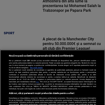
Atmosferă din altă lume la
prezentarea lui Mohamed Salah la
Trabzonspor pe Papara Park
SPORT
A plecat de la Manchester City
pentru 50.000.000€ și a semnat cu
alt club din Premier League!
Nouă ne pasă ca datele tale personale să rămână confidențiale
Noi și partenerii noștri
201
stocăm și/sau accesăm informații pe dispozitivul dvs., precum identificatorii cookie
unici pentru prelucrarea datelor cu caracter personal. Puteți accepta sau gestiona alegerile dvs. făcând clic mai jos
sau în orice moment, pe pagina cu politica de confidențialitate. Aceste alegeri vor fi raportate partenerilor noștri și
nu vă vor afecta navigarea.
Mai multe detalii
Noi si partenerii nostri (retelele de socializare si agentiile de publicitate partenere, precum si furnizorii nostri de
SPORT
servicii de date analitice) prelucram date pentru a permite website-ului sa functioneze, pentru a personaliza
continutul si anunturile publicitare afisate in functie de interesele si/sau profilul dvs., pentru a va oferi
functionalitati aferente retelelor de socializare si pentru a analiza traficul pe website. Beneficiati de drepturile
prevazute de art. 15-22 din GDPR in legatura cu prelucrarea datelor cu caracter personal. Aceste drepturi pot fi
exercitate prin modalitatea indicata
aici
. Prin click pe “ACCEPT TOATE”, acceptati folosirea tuturor Tehnologiilor de
tip Cookie, care implica inclusiv acceptul dvs. cu privire la stocarea/accesarea informatiilor de catre Vendor-ii cu
care colaboram. Prin click pe “VREAU SA MODIFIC SETARILE INDIVIDUAL” puteti schimba preferintele in mod
individual, mai putin cele legate de cookie strict necesare pentru functionarea website-ului.
Atât noi, cât și partenerii noștri prelucrăm datele pentru a oferi:
Dezvoltarea și îmbunătățirea serviciilor. Măsurarea performanței reclamelor. Stocarea și/sau accesarea informațiilor
de pe un dispozitiv. Utilizarea profilurilor pentru selectarea conținutului personalizat. Crearea profilurilor de conținut
personalizat. Utilizarea profilurilor pentru selectarea publicității personalizate. Crearea profilurilor pentru publicitate
personalizată. Măsurarea performanței conținutului. Înțelegerea publicului prin statistici sau combinații de date din