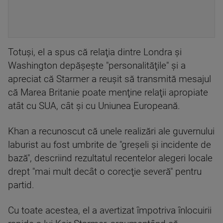
Totuşi, el a spus că relaţia dintre Londra şi
Washington depăşeşte "personalităţile" şi a
apreciat că Starmer a reuşit să transmită mesajul
că Marea Britanie poate menţine relaţii apropiate
atât cu SUA, cât şi cu Uniunea Europeană.
Khan a recunoscut că unele realizări ale guvernului
laburist au fost umbrite de "greşeli şi incidente de
bază", descriind rezultatul recentelor alegeri locale
drept "mai mult decât o corecţie severă" pentru
partid.
Cu toate acestea, el a avertizat împotriva înlocuirii