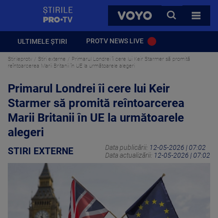
StirilePROTV
CAUTA
VOYO
TOATE 
PROTV NEWS LIVE
ULTIMELE ȘTIRI
Stirileprotv
Stiri externe
Primarul Londrei îi cere lui Keir Starmer să promită
reîntoarcerea Marii Britanii în UE la următoarele alegeri
Primarul Londrei îi cere lui Keir
Starmer să promită reîntoarcerea
Marii Britanii în UE la următoarele
alegeri
Data publicării:
12-05-2026 | 07:02
STIRI EXTERNE
Data actualizării:
12-05-2026 | 07:02