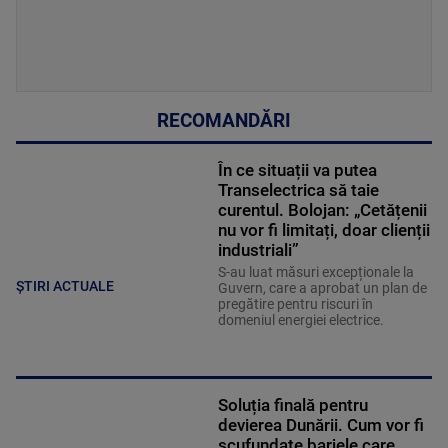
RECOMANDĂRI
În ce situații va putea
Transelectrica să taie
curentul. Bolojan: „Cetățenii
nu vor fi limitați, doar clienții
industriali”
S-au luat măsuri excepționale la
ȘTIRI ACTUALE
Guvern, care a aprobat un plan de
pregătire pentru riscuri în
domeniul energiei electrice.
Soluția finală pentru
devierea Dunării. Cum vor fi
scufundate barjele care