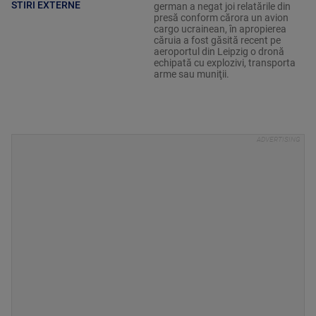
STIRI EXTERNE
german a negat joi relatările din
presă conform cărora un avion
cargo ucrainean, în apropierea
căruia a fost găsită recent pe
aeroportul din Leipzig o dronă
echipată cu explozivi, transporta
arme sau muniţii.