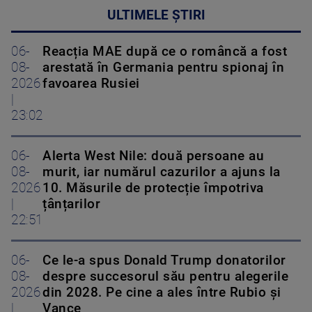
ULTIMELE ȘTIRI
06-
Reacția MAE după ce o româncă a fost
08-
arestată în Germania pentru spionaj în
2026
favoarea Rusiei
|
23:02
06-
Alerta West Nile: două persoane au
08-
murit, iar numărul cazurilor a ajuns la
2026
10. Măsurile de protecție împotriva
|
țânțarilor
22:51
06-
Ce le-a spus Donald Trump donatorilor
08-
despre succesorul său pentru alegerile
2026
din 2028. Pe cine a ales între Rubio și
|
Vance