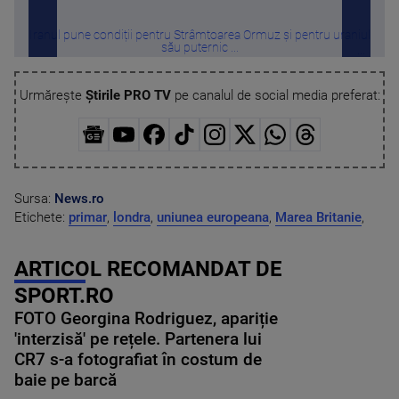
Iranul pune condiții pentru Strâmtoarea Ormuz și pentru uraniul
Cu c
său puternic ...
Urmărește
Știrile PRO TV
pe canalul de social media preferat:
Sursa:
News.ro
Etichete:
primar
,
londra
,
uniunea europeana
,
Marea Britanie
,
ARTICOL RECOMANDAT DE
SPORT.RO
FOTO Georgina Rodriguez, apariție
'interzisă' pe rețele. Partenera lui
CR7 s-a fotografiat în costum de
baie pe barcă