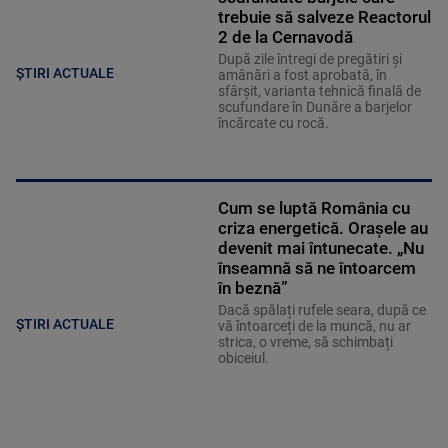
trebuie să salveze Reactorul
2 de la Cernavodă
După zile întregi de pregătiri și
ȘTIRI ACTUALE
amânări a fost aprobată, în
sfârșit, varianta tehnică finală de
scufundare în Dunăre a barjelor
încărcate cu rocă.
Cum se luptă România cu
criza energetică. Orașele au
devenit mai întunecate. „Nu
înseamnă să ne întoarcem
în beznă”
Dacă spălați rufele seara, după ce
ȘTIRI ACTUALE
vă întoarceți de la muncă, nu ar
strica, o vreme, să schimbați
obiceiul.