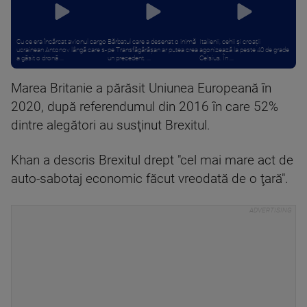
Cu ce era încărcat avionul cargo
Bărbatul care a desenat o inimă
Italienii, cehii și croații
ucrainean Antonov lângă care s-
pe Transfăgărășan ar putea crea
agonizează la peste 40 de grade
a găsit o dronă ...
un precedent. ...
Celsius. În ...
Marea Britanie a părăsit Uniunea Europeană în
2020, după referendumul din 2016 în care 52%
dintre alegători au susţinut Brexitul.
Khan a descris Brexitul drept "cel mai mare act de
auto-sabotaj economic făcut vreodată de o ţară".