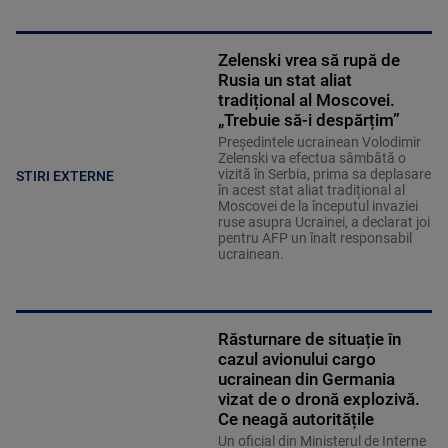
Zelenski vrea să rupă de
Rusia un stat aliat
tradițional al Moscovei.
„Trebuie să-i despărțim”
Președintele ucrainean Volodimir
Zelenski va efectua sâmbătă o
vizită în Serbia, prima sa deplasare
STIRI EXTERNE
în acest stat aliat tradițional al
Moscovei de la începutul invaziei
ruse asupra Ucrainei, a declarat joi
pentru AFP un înalt responsabil
ucrainean.
Răsturnare de situație în
cazul avionului cargo
ucrainean din Germania
vizat de o dronă explozivă.
Ce neagă autoritățile
Un oficial din Ministerul de Interne