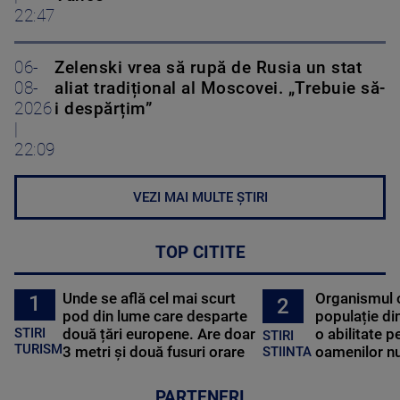
22:47
06-
Zelenski vrea să rupă de Rusia un stat
08-
aliat tradițional al Moscovei. „Trebuie să-
2026
i despărțim”
|
22:09
VEZI MAI MULTE ȘTIRI
TOP CITITE
Unde se află cel mai scurt
Organismul 
1
2
pod din lume care desparte
populație di
STIRI
două țări europene. Are doar
o abilitate p
STIRI
TURISM
3 metri și două fusuri orare
oamenilor nu
STIINTA
PARTENERI