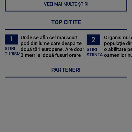
VEZI MAI MULTE ȘTIRI
TOP CITITE
Unde se află cel mai scurt
Organismul 
1
2
pod din lume care desparte
populație di
STIRI
două țări europene. Are doar
o abilitate p
STIRI
TURISM
3 metri și două fusuri orare
oamenilor nu
STIINTA
PARTENERI