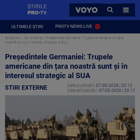
StirilePROTV
CAUTA
VOYO
TOATE 
PROTV NEWS LIVE
ULTIMELE ȘTIRI
Stirileprotv
Stiri externe
Președintele Germaniei: Trupele americane din țara
noastră sunt și în interesul strategic al SUA
Președintele Germaniei: Trupele
americane din țara noastră sunt și în
interesul strategic al SUA
Data publicării:
07-05-2026 | 20:12
STIRI EXTERNE
Data actualizării:
07-05-2026 | 20:12