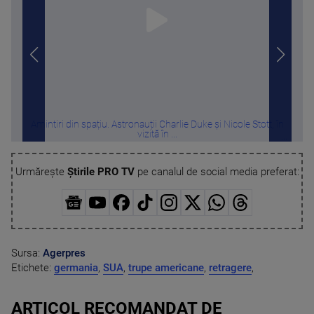
Amintiri din spațiu. Astronauții Charlie Duke și Nicole Stott, în
Tru
vizită în ...
Urmărește
Știrile PRO TV
pe canalul de social media preferat:
Sursa:
Agerpres
Etichete:
germania
,
SUA
,
trupe americane
,
retragere
,
ARTICOL RECOMANDAT DE