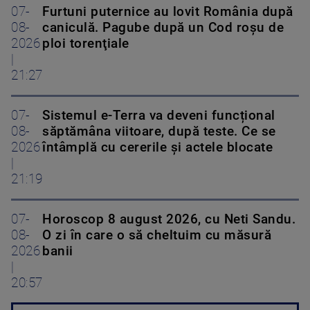
07-
Furtuni puternice au lovit România după
08-
caniculă. Pagube după un Cod roşu de
2026
ploi torenţiale
|
21:27
07-
Sistemul e-Terra va deveni funcțional
08-
săptămâna viitoare, după teste. Ce se
2026
întâmplă cu cererile și actele blocate
|
21:19
07-
Horoscop 8 august 2026, cu Neti Sandu.
08-
O zi în care o să cheltuim cu măsură
2026
banii
|
20:57