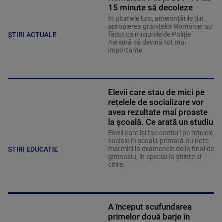
15 minute să decoleze
În ultimele luni, amenințările din
apropierea granițelor României au
făcut ca misiunile de Poliție
ȘTIRI ACTUALE
Aeriană să devină tot mai
importante.
Elevii care stau de mici pe
rețelele de socializare vor
avea rezultate mai proaste
la școală. Ce arată un studiu
Elevii care îşi fac conturi pe rețelele
sociale în școala primară au note
mai mici la examenele de la final de
STIRI EDUCATIE
gimnaziu, în special la științe și
citire.
A început scufundarea
primelor două barje în