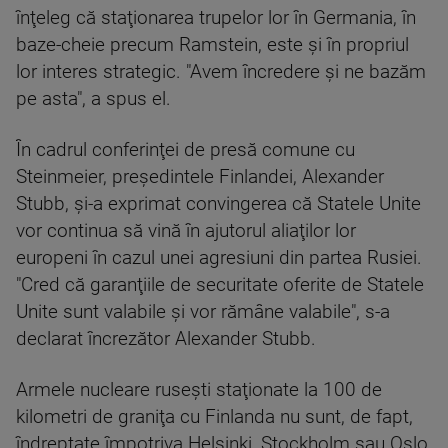
înţeleg că staţionarea trupelor lor în Germania, în
baze-cheie precum Ramstein, este şi în propriul
lor interes strategic. "Avem încredere şi ne bazăm
pe asta", a spus el.
În cadrul conferinţei de presă comune cu
Steinmeier, preşedintele Finlandei, Alexander
Stubb, şi-a exprimat convingerea că Statele Unite
vor continua să vină în ajutorul aliaţilor lor
europeni în cazul unei agresiuni din partea Rusiei.
"Cred că garanţiile de securitate oferite de Statele
Unite sunt valabile şi vor rămâne valabile", s-a
declarat încrezător Alexander Stubb.
Armele nucleare ruseşti staţionate la 100 de
kilometri de graniţa cu Finlanda nu sunt, de fapt,
îndreptate împotriva Helsinki, Stockholm sau Oslo,