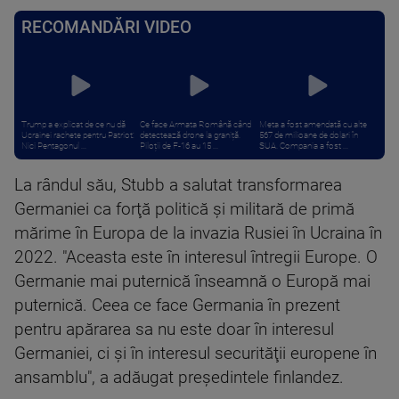
RECOMANDĂRI VIDEO
Trump a explicat de ce nu dă
Ce face Armata Română când
Meta a fost amendată cu alte
Ucrainei rachete pentru Patriot:
detectează drone la graniță.
567 de milioane de dolari în
Nici Pentagonul ...
Piloții de F-16 au 15 ...
SUA. Compania a fost ...
La rândul său, Stubb a salutat transformarea
Germaniei ca forţă politică şi militară de primă
mărime în Europa de la invazia Rusiei în Ucraina în
2022. "Aceasta este în interesul întregii Europe. O
Germanie mai puternică înseamnă o Europă mai
puternică. Ceea ce face Germania în prezent
pentru apărarea sa nu este doar în interesul
Germaniei, ci şi în interesul securităţii europene în
ansamblu", a adăugat preşedintele finlandez.