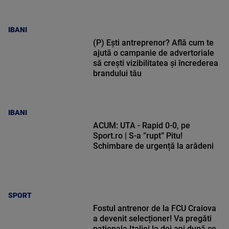
IBANI
(P) Ești antreprenor? Află cum te
ajută o campanie de advertoriale
să crești vizibilitatea și încrederea
brandului tău
IBANI
ACUM: UTA - Rapid 0-0, pe
Sport.ro | S-a ”rupt” Pitu!
Schimbare de urgență la arădeni
SPORT
Fostul antrenor de la FCU Craiova
a devenit selecționer! Va pregăti
naționala Italiei la doi ani după ce