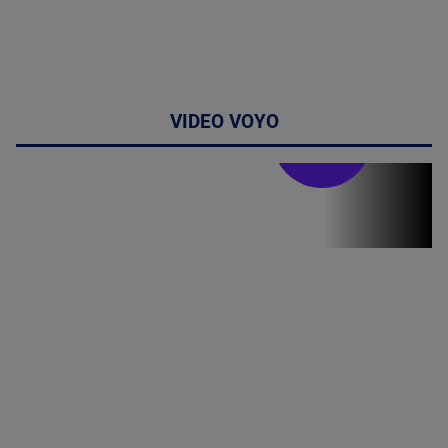
VIDEO VOYO
Stirile PRO TV
Stirile PRO
TV # 19.00 -
07 August
2026