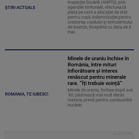
Inspecţie Socială (ANPIS), prin
agenţiile teritoriale, efectuează
ȘTIRI ACTUALE
plata pe card a alocaţiei de stat
pentru copii, indemnizaţiei pentru
creşterea copilului şi stimulentului
de inserţie, începând cu data de 8
mai.
Minele de uraniu închise în
România, între mituri
înfiorătoare și interes
renăscut pentru minerale
rare. ”Îți trebuie voință”
Minele de uraniu, închise după anii
ROMANIA, TE IUBESC!
'90, păstrează mai mult decât
materia primă pentru combustibil
nuclear.