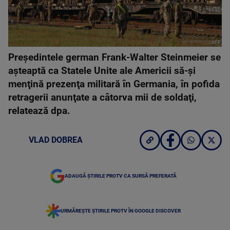
AFP
Preşedintele german Frank-Walter Steinmeier se
aşteaptă ca Statele Unite ale Americii să-şi
menţină prezenţa militară în Germania, în pofida
retragerii anunţate a câtorva mii de soldaţi,
relatează dpa.
VLAD DOBREA
ADAUGĂ ȘTIRILE PROTV CA SURSĂ PREFERATĂ
URMĂREȘTE ȘTIRILE PROTV ÎN GOOGLE DISCOVER