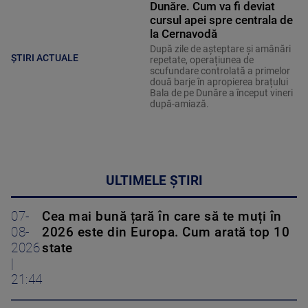
Dunăre. Cum va fi deviat
cursul apei spre centrala de
la Cernavodă
După zile de așteptare și amânări
ȘTIRI ACTUALE
repetate, operațiunea de
scufundare controlată a primelor
două barje în apropierea brațului
Bala de pe Dunăre a început vineri
după-amiază.
ULTIMELE ȘTIRI
07-
Cea mai bună țară în care să te muți în
08-
2026 este din Europa. Cum arată top 10
2026
state
|
21:44