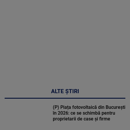
MAI
MULTE
DETALII
48:24
ALTE ȘTIRI
(P) Piața fotovoltaică din București
în 2026: ce se schimbă pentru
proprietarii de case și firme