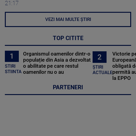
21:17
VEZI MAI MULTE ȘTIRI
TOP CITITE
Organismul oamenilor dintr-o
Victorie p
1
2
populație din Asia a dezvoltat
Europeană
o abilitate pe care restul
obligată d
STIRI
ȘTIRI
oamenilor nu o au
permită au
STIINTA
ACTUALE
la EPPO
PARTENERI