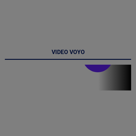
VIDEO VOYO
Stirile PRO TV
Stirile PRO
TV # 19.00 -