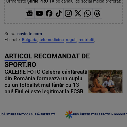
Urmărește
Știrile PRO TV
pe canalul de social media preferat:
Sursa:
novinite.com
Etichete:
Bulgaria
,
telemedicina
,
reguli
,
restrictii
,
ARTICOL RECOMANDAT DE
SPORT.RO
GALERIE FOTO Celebra cântăreață
din România formează un cuplu
cu un fotbalist mai tânăr cu 13
ani! Fiul ei este legitimat la FCSB
UGĂ ȘTIRILE PROTV CA SURSĂ PREFERATĂ
URMĂREȘTE ȘTIRILE PROTV ÎN GOOGLE 