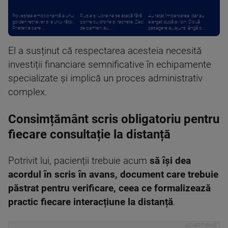
Povestea emoționantă a unui
Rusia și Ucraina se atacă fără
Au ratat îmbarcarea, dar au
golden retriever și a unui rățoi.
oprire cu drone și rachete. Zeci
alergat după avion. Două
Prietenia care ...
de oameni au ...
pasagere au ajuns lângă o ...
El a susținut că respectarea acesteia necesită
investiții financiare semnificative în echipamente
specializate și implică un proces administrativ
complex.
Consimțământ scris obligatoriu pentru
fiecare consultație la distanță
Potrivit lui, pacienții trebuie acum
să își dea
acordul în scris în avans, document care trebuie
păstrat pentru verificare, ceea ce formalizează
practic fiecare interacțiune la distanță
.