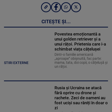
CITEȘTE ȘI...
Povestea emoționantă a
unui golden retriever și a
unui rățoi. Prietenia care i-a
schimbat viața cățelușei
Dintr-o familie americană
„aproape” obișnuită, fac parte:
mama, tata, doi copii, o cățelușă și
STIRI EXTERNE
un rățoi.
Rusia și Ucraina se atacă
fără oprire cu drone și
rachete. Zeci de oameni au
fost uciși sau răniți în doar o
zi