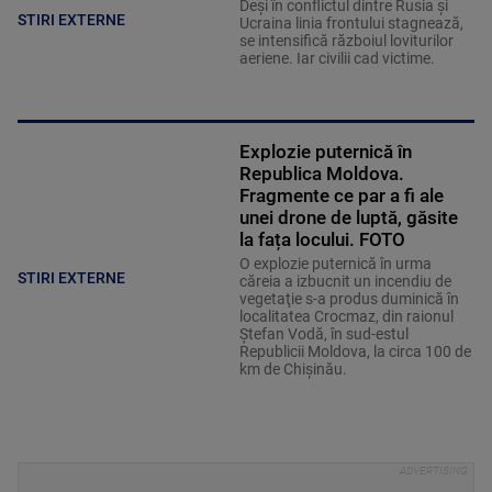
Deși în conflictul dintre Rusia și
STIRI EXTERNE
Ucraina linia frontului stagnează,
se intensifică războiul loviturilor
aeriene. Iar civilii cad victime.
Explozie puternică în
Republica Moldova.
Fragmente ce par a fi ale
unei drone de luptă, găsite
la fața locului. FOTO
O explozie puternică în urma
STIRI EXTERNE
căreia a izbucnit un incendiu de
vegetaţie s-a produs duminică în
localitatea Crocmaz, din raionul
Ştefan Vodă, în sud-estul
Republicii Moldova, la circa 100 de
km de Chişinău.