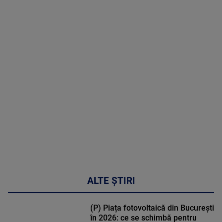
09 August
2026
MAI
MULTE
DETALII
31:15
ALTE ȘTIRI
(P) Piața fotovoltaică din București
în 2026: ce se schimbă pentru