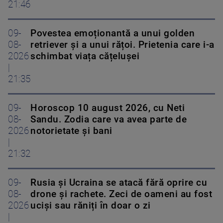
21:46
09-
Povestea emoționantă a unui golden
08-
retriever și a unui rățoi. Prietenia care i-a
2026
schimbat viața cățelușei
|
21:35
09-
Horoscop 10 august 2026, cu Neti
08-
Sandu. Zodia care va avea parte de
2026
notorietate și bani
|
21:32
09-
Rusia și Ucraina se atacă fără oprire cu
08-
drone și rachete. Zeci de oameni au fost
2026
uciși sau răniți în doar o zi
|