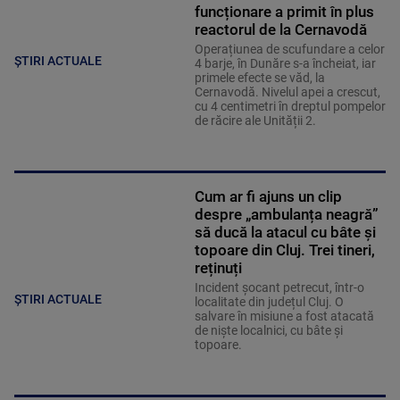
funcționare a primit în plus
reactorul de la Cernavodă
Operațiunea de scufundare a celor
ȘTIRI ACTUALE
4 barje, în Dunăre s-a încheiat, iar
primele efecte se văd, la
Cernavodă. Nivelul apei a crescut,
cu 4 centimetri în dreptul pompelor
de răcire ale Unității 2.
Cum ar fi ajuns un clip
despre „ambulanța neagră”
să ducă la atacul cu bâte și
topoare din Cluj. Trei tineri,
reținuți
Incident șocant petrecut, într-o
ȘTIRI ACTUALE
localitate din județul Cluj. O
salvare în misiune a fost atacată
de niște localnici, cu bâte și
topoare.