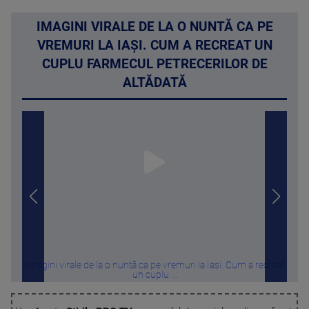
IMAGINI VIRALE DE LA O NUNTĂ CA PE
VREMURI LA IAȘI. CUM A RECREAT UN
CUPLU FARMECUL PETRECERILOR DE
ALTĂDATĂ
Imagini virale de la o nuntă ca pe vremuri la Iași. Cum a recreat
Pov
un cuplu ...