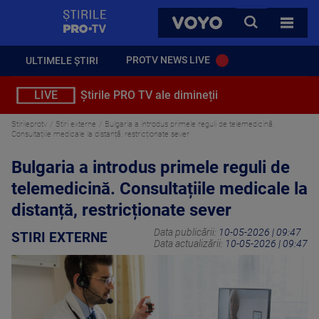
StirilePROTV
CAUTA
VOYO
TOATE 
PROTV NEWS LIVE
ULTIMELE ȘTIRI
LIVE
Știrile PRO TV ale dimineții
Stirileprotv
Stiri externe
Bulgaria a introdus primele reguli de telemedicină.
Consultațiile medicale la distanță, restricționate sever
Bulgaria a introdus primele reguli de
telemedicină. Consultațiile medicale la
distanță, restricționate sever
Data publicării:
10-05-2026 | 09:47
STIRI EXTERNE
Data actualizării:
10-05-2026 | 09:47