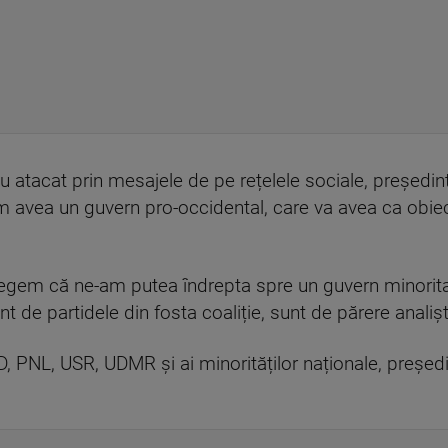
au atacat prin mesajele de pe rețelele sociale, președin
om avea un guvern pro-occidental, care va avea ca obiec
elegem că ne-am putea îndrepta spre un guvern minorita
t de partidele din fosta coaliție, sunt de părere analiști
SD, PNL, USR, UDMR și ai minorităților naționale, președ