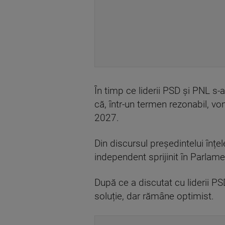
În timp ce liderii PSD și PNL s-
că, într-un termen rezonabil, v
2027.
Din discursul președintelui înț
independent sprijinit în Parlamen
După ce a discutat cu liderii P
soluție, dar rămâne optimist.