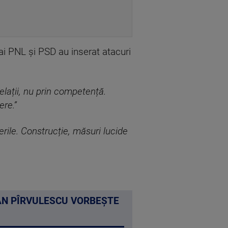
ai PNL și PSD au inserat atacuri
elații, nu prin competență.
ere.”
rile. Construcție, măsuri lucide
AN PÎRVULESCU VORBEȘTE