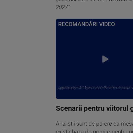
2027.”
RECOMANDĂRI VIDEO
Legea decarbonizării. Scandal uriaș în Parlament, din cauza vot
Scenarii pentru viitorul 
Analiștii sunt de părere că mesa
există baza de pornire pentru u