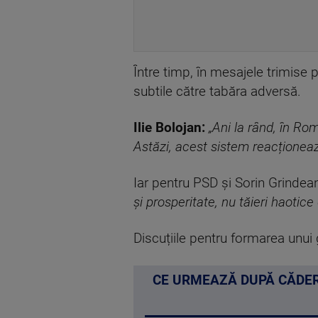
Între timp, în mesajele trimise 
subtile către tabăra adversă.
Ilie Bolojan:
„Ani la rând, în Ro
Astăzi, acest sistem reacționează 
Iar pentru PSD și Sorin Grindea
și prosperitate, nu tăieri haotic
Discuțiile pentru formarea unui g
CE URMEAZĂ DUPĂ CĂDER