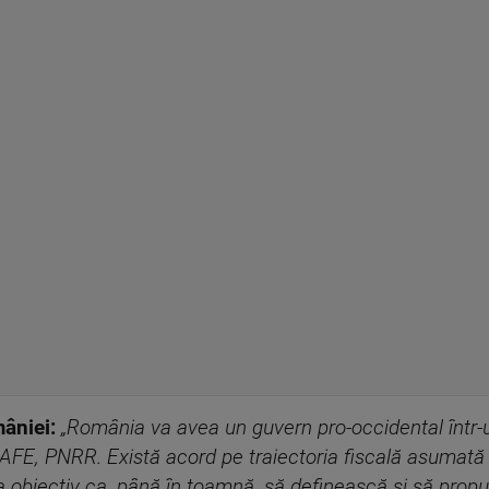
mâniei:
„România va avea un guvern pro-occidental într-
SAFE, PNRR. Există acord pe traiectoria fiscală asumată 
a obiectiv ca, până în toamnă, să definească și să prop