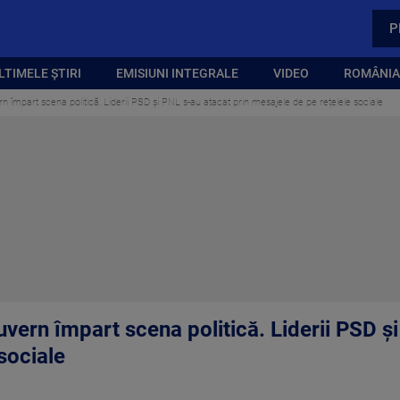
P
LTIMELE ȘTIRI
EMISIUNI INTEGRALE
VIDEO
ROMÂNIA,
n împart scena politică. Liderii PSD și PNL s-au atacat prin mesajele de pe rețelele sociale
uvern împart scena politică. Liderii PSD ș
sociale