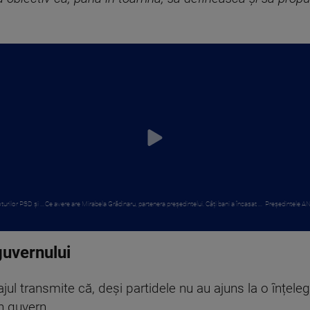
urilor PSD și ...
Ce avere are Mirabela Grădinaru, partenera președintelui. Câți bani a încasat ...
Președintele ANI
guvernului
jul transmite că, deși partidele nu au ajuns la o înțeleg
n guvern.