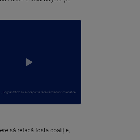
, Bogdan Sticlosu, a început să râdă când a fost întrebat de ...
ere să refacă fosta coaliție,