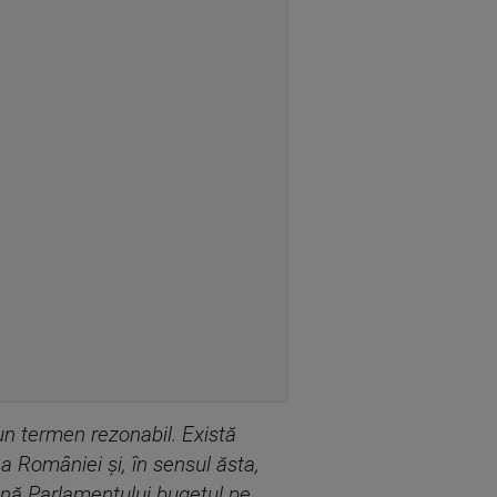
un termen rezonabil. Există
a României și, în sensul ăsta,
ună Parlamentului bugetul pe