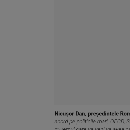
Nicușor Dan, președintele Ro
acord pe politicile mari, OECD, 
guvernul care va veni va avea c