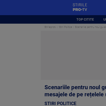
StirilePROTV
TOP CITITE
U
Stirileprotv
Stiri Politice
Scenariile pentru noul guver
Scenariile pentru noul g
mesajele de pe rețelele 
STIRI POLITICE