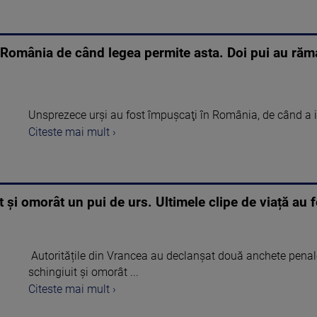
n România de când legea permite asta. Doi pui au răm
Unsprezece urşi au fost împuşcaţi în România, de când a int
Citeste mai mult ›
t și omorât un pui de urs. Ultimele clipe de viață au f
Autoritățile din Vrancea au declanșat două anchete penale
schingiuit și omorât ...
Citeste mai mult ›