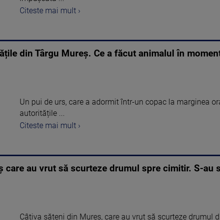
Citeste mai mult ›
itățile din Târgu Mureș. Ce a făcut animalul în moment
Un pui de urs, care a adormit într-un copac la marginea or
autoritățile ...
Citeste mai mult ›
 care au vrut să scurteze drumul spre cimitir. S-au s
Câțiva săteni din Mureș, care au vrut să scurteze drumul din