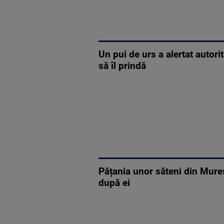
Un pui de urs a alertat autor
să îl prindă
Pățania unor săteni din Mureș
după ei