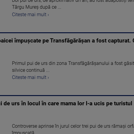
Doi pui de urs, de aproximativ un an, au fost adăpostiți t
Târgu Mureș după ce ...
Citeste mai mult ›
soaicei împușcate pe Transfăgărășan a fost capturat. 
Primul pui de urs din zona Transfăgărăşanului a fost găsit 
silvice continuă ...
Citeste mai mult ›
ui de urs în locul în care mama lor l-a ucis pe turistu
Controverse aprinse în jurul celor trei pui de urs rămași o
împușcată ...