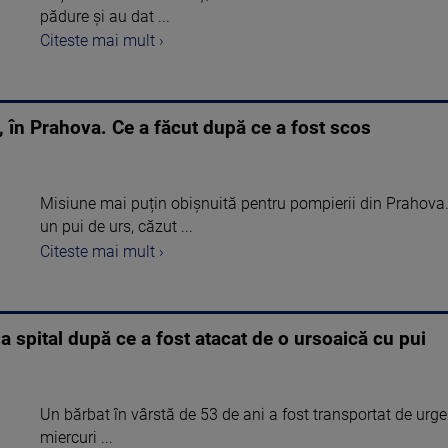
pădure și au dat ...
Citeste mai mult ›
ț, în Prahova. Ce a făcut după ce a fost scos
Misiune mai puțin obișnuită pentru pompierii din Prahova. 
un pui de urs, căzut ...
Citeste mai mult ›
a spital după ce a fost atacat de o ursoaică cu pui
Un bărbat în vârstă de 53 de ani a fost transportat de urgen
miercuri ...