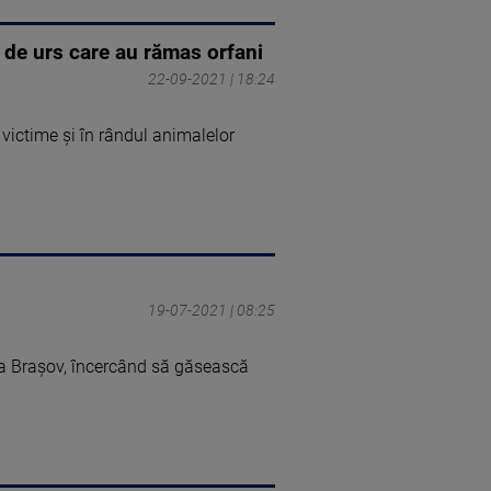
ui de urs care au rămas orfani
22-09-2021 | 18:24
victime şi în rândul animalelor
19-07-2021 | 08:25
na Brașov, încercând să găsească