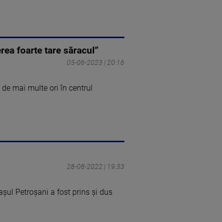
rea foarte tare săracul”
05-06-2023 | 20:16
e de mai multe ori în centrul
28-08-2022 | 19:33
așul Petroșani a fost prins și dus