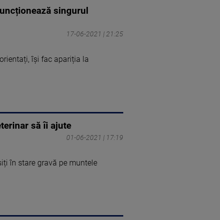
funcționează singurul
17-06-2021 | 21:25
ientați, își fac apariția la
erinar să îi ajute
01-06-2021 | 17:19
siți în stare gravă pe muntele