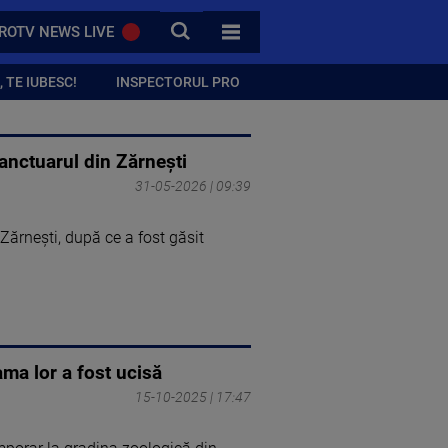
CAUTA
ROTV NEWS LIVE
TOATE CATEGORIILE
 TE IUBESC!
INSPECTORUL PRO
sanctuarul din Zărnești
31-05-2026 | 09:39
 Zărnești, după ce a fost găsit
ma lor a fost ucisă
15-10-2025 | 17:47