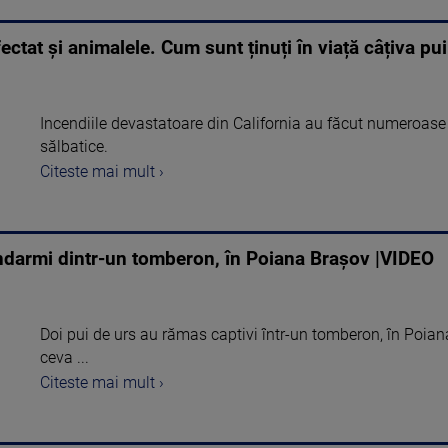
fectat și animalele. Cum sunt ținuți în viață câțiva p
Incendiile devastatoare din California au făcut numeroase 
sălbatice.
Citeste mai mult ›
jandarmi dintr-un tomberon, în Poiana Brașov |VIDEO
Doi pui de urs au rămas captivi într-un tomberon, în Poia
ceva ...
Citeste mai mult ›