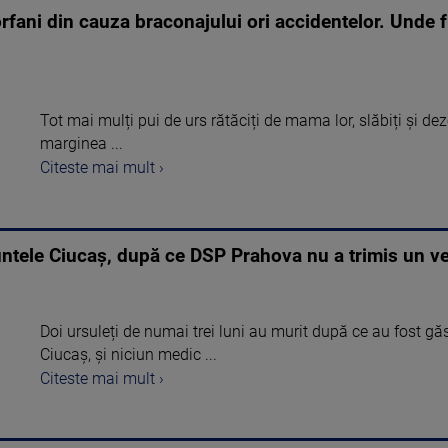
rfani din cauza braconajului ori accidentelor. Unde 
Tot mai mulți pui de urs rătăciți de mama lor, slăbiți și dezor
marginea ...
Citeste mai mult ›
ntele Ciucaș, după ce DSP Prahova nu a trimis un vet
Doi ursuleți de numai trei luni au murit după ce au fost gă
Ciucaș, și niciun medic ...
Citeste mai mult ›