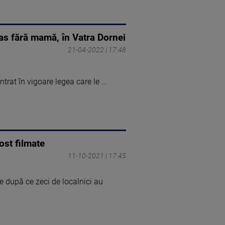
as fără mamă, în Vatra Dornei
21-04-2022 | 17:48
rat în vigoare legea care le ...
ost filmate
11-10-2021 | 17:45
 după ce zeci de localnici au