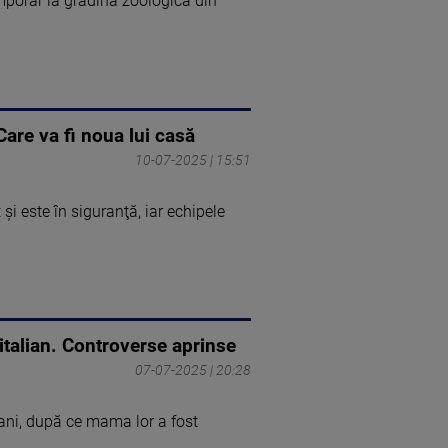
emporar la gradina zoologică din
Care va fi noua lui casă
10-07-2025 | 15:51
şi este în siguranţă, iar echipele
l italian. Controverse aprinse
07-07-2025 | 20:28
rfani, după ce mama lor a fost