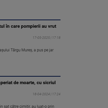
ul în care pompierii au vrut
17-05-2025 | 17:18
așului Târgu Mureș, a pus pe jar
periat de moarte, cu sicriul
18-04-2024 | 17:24
 sat către cimitir, au luat-o prin