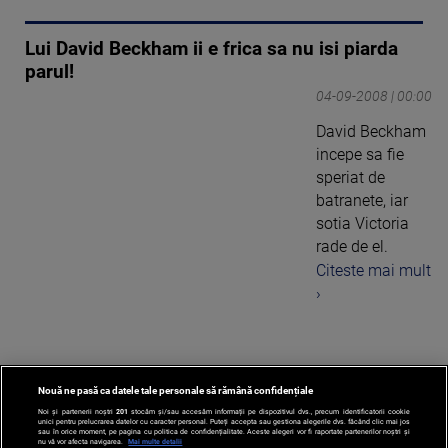
Lui David Beckham ii e frica sa nu isi piarda
parul!
04-09-2008 | 00:00
David Beckham
incepe sa fie
speriat de
batranete, iar
sotia Victoria
rade de el.
Citeste mai mult
›
Nouă ne pasă ca datele tale personale să rămână confidențiale
‹
1
...
10
Noi și partenerii noștri
201
stocăm și/sau accesăm informații pe dispozitivul dvs., precum identificatorii cookie
unici pentru prelucrarea datelor cu caracter personal. Puteți accepta sau gestiona alegerile dvs. făcând clic mai jos
sau în orice moment, pe pagina cu politica de confidențialitate. Aceste alegeri vor fi raportate partenerilor noștri și
nu vă vor afecta navigarea.
Mai multe detalii