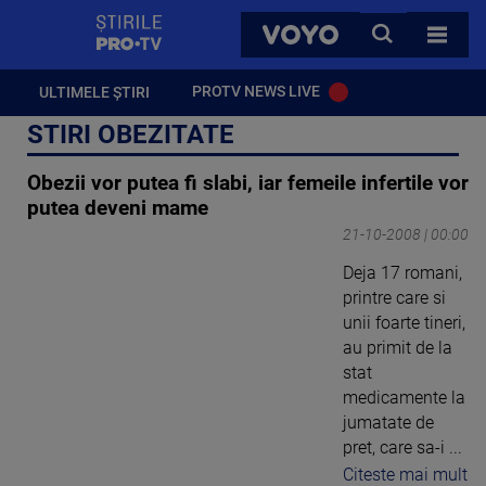
StirilePROTV
CAUTA
VOYO
TOATE 
PROTV NEWS LIVE
ULTIMELE ȘTIRI
STIRI OBEZITATE
Obezii vor putea fi slabi, iar femeile infertile vor
putea deveni mame
21-10-2008 | 00:00
Deja 17 romani,
printre care si
unii foarte tineri,
au primit de la
stat
medicamente la
jumatate de
pret, care sa-i ...
Citeste mai mult