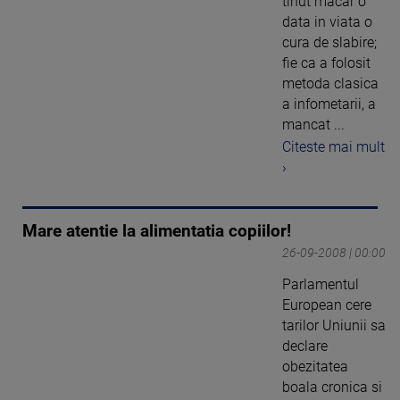
tinut macar o
data in viata o
cura de slabire;
fie ca a folosit
metoda clasica
a infometarii, a
mancat ...
Citeste mai mult
›
Mare atentie la alimentatia copiilor!
26-09-2008 | 00:00
Parlamentul
European cere
tarilor Uniunii sa
declare
obezitatea
boala cronica si