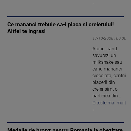
›
Ce mananci trebuie sa-i placa si creierului!
Altfel te ingrasi
17-10-2008 | 00:00
Atunci cand
savurezi un
milkshake sau
cand mananci
ciocolata, centrii
placerii din
creier simt o
particica din ...
Citeste mai mult
›
Medalie de bronz pentru Romania la obezitate