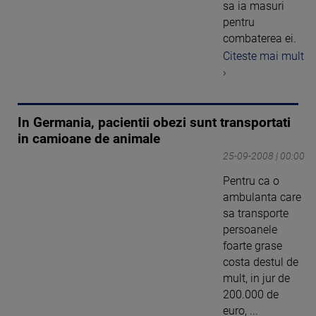
sa ia masuri
pentru
combaterea ei.
Citeste mai mult
›
In Germania, pacientii obezi sunt transportati
in camioane de animale
25-09-2008 | 00:00
Pentru ca o
ambulanta care
sa transporte
persoanele
foarte grase
costa destul de
mult, in jur de
200.000 de
euro, ...