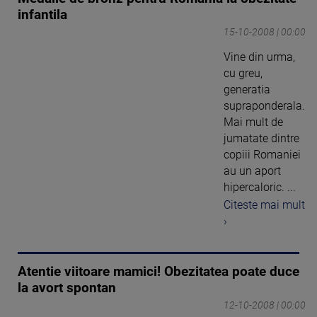
infantila
15-10-2008 | 00:00
Vine din urma,
cu greu,
generatia
supraponderala.
Mai mult de
jumatate dintre
copiii Romaniei
au un aport
hipercaloric. ...
Citeste mai mult
›
Atentie viitoare mamici! Obezitatea poate duce
la avort spontan
12-10-2008 | 00:00