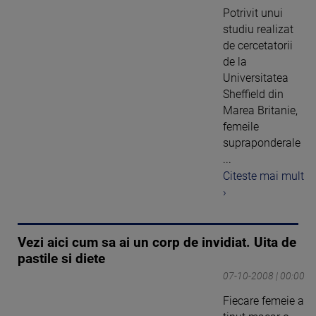
Potrivit unui
studiu realizat
de cercetatorii
de la
Universitatea
Sheffield din
Marea Britanie,
femeile
supraponderale
...
Citeste mai mult
›
Vezi aici cum sa ai un corp de invidiat. Uita de
pastile si diete
07-10-2008 | 00:00
Fiecare femeie a