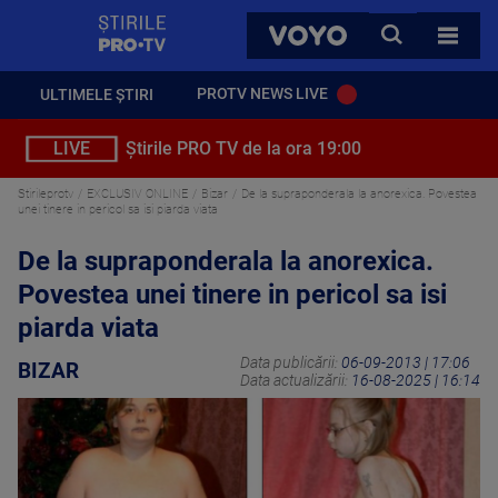
StirilePROTV
CAUTA
VOYO
TOATE 
PROTV NEWS LIVE
ULTIMELE ȘTIRI
LIVE
Știrile PRO TV de la ora 19:00
Stirileprotv
EXCLUSIV ONLINE
Bizar
De la supraponderala la anorexica. Povestea
unei tinere in pericol sa isi piarda viata
De la supraponderala la anorexica.
Povestea unei tinere in pericol sa isi
piarda viata
Data publicării:
06-09-2013 | 17:06
BIZAR
Data actualizării:
16-08-2025 | 16:14