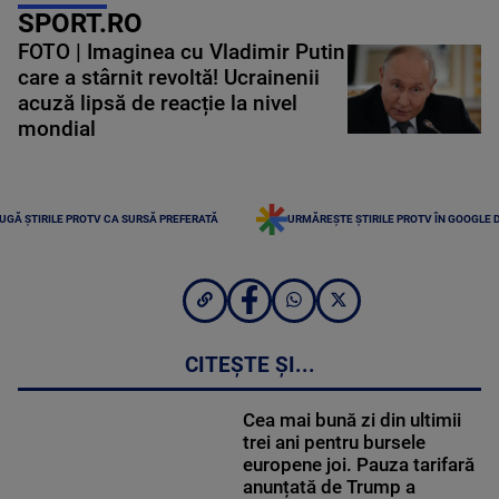
SPORT.RO
FOTO | Imaginea cu Vladimir Putin
care a stârnit revoltă! Ucrainenii
acuză lipsă de reacție la nivel
mondial
UGĂ ȘTIRILE PROTV CA SURSĂ PREFERATĂ
URMĂREȘTE ȘTIRILE PROTV ÎN GOOGLE 
CITEȘTE ȘI...
Cea mai bună zi din ultimii
trei ani pentru bursele
europene joi. Pauza tarifară
anunțată de Trump a