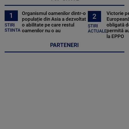
Organismul oamenilor dintr-o
Victorie p
1
2
populație din Asia a dezvoltat
Europeană
o abilitate pe care restul
obligată d
STIRI
ȘTIRI
oamenilor nu o au
permită au
STIINTA
ACTUALE
la EPPO
PARTENERI