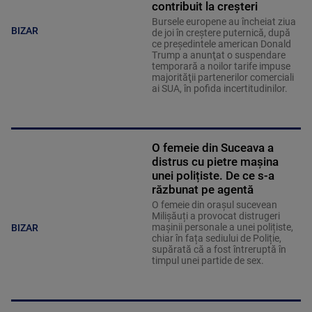
contribuit la creșteri
Bursele europene au încheiat ziua
BIZAR
de joi în creştere puternică, după
ce preşedintele american Donald
Trump a anunţat o suspendare
temporară a noilor tarife impuse
majorităţii partenerilor comerciali
ai SUA, în pofida incertitudinilor.
O femeie din Suceava a
distrus cu pietre mașina
unei polițiste. De ce s-a
răzbunat pe agentă
O femeie din orașul sucevean
Milișăuți a provocat distrugeri
mașinii personale a unei polițiste,
BIZAR
chiar în fața sediului de Poliție,
supărată că a fost întreruptă în
timpul unei partide de sex.