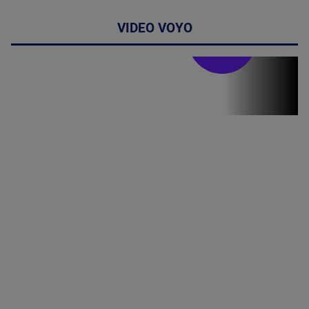
VIDEO VOYO
Stirile PRO TV
Stirile PRO
TV # 07.00 -
08 August
2026
MAI
MULTE
DETALII