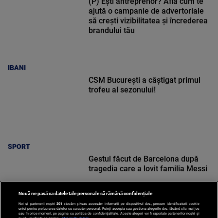
(P) Ești antreprenor? Află cum te
ajută o campanie de advertoriale
să crești vizibilitatea și încrederea
brandului tău
IBANI
CSM București a câștigat primul
trofeu al sezonului!
SPORT
Gestul făcut de Barcelona după
tragedia care a lovit familia Messi
Nouă ne pasă ca datele tale personale să rămână confidențiale
Noi și partenerii noștri
201
stocăm și/sau accesăm informații pe dispozitivul dvs., precum identificatorii cookie
unici pentru prelucrarea datelor cu caracter personal. Puteți accepta sau gestiona alegerile dvs. făcând clic mai jos
sau în orice moment, pe pagina cu politica de confidențialitate. Aceste alegeri vor fi raportate partenerilor noștri și