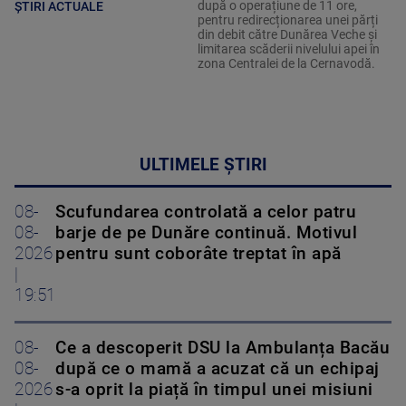
după o operațiune de 11 ore,
ȘTIRI ACTUALE
pentru redirecționarea unei părți
din debit către Dunărea Veche și
limitarea scăderii nivelului apei în
zona Centralei de la Cernavodă.
ULTIMELE ȘTIRI
08-
Scufundarea controlată a celor patru
08-
barje de pe Dunăre continuă. Motivul
2026
pentru sunt coborâte treptat în apă
|
19:51
08-
Ce a descoperit DSU la Ambulanța Bacău
08-
după ce o mamă a acuzat că un echipaj
2026
s-a oprit la piață în timpul unei misiuni