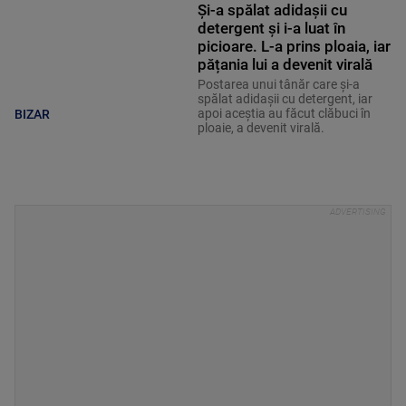
Și-a spălat adidașii cu
detergent și i-a luat în
picioare. L-a prins ploaia, iar
pățania lui a devenit virală
Postarea unui tânăr care și-a
spălat adidașii cu detergent, iar
apoi aceștia au făcut clăbuci în
BIZAR
ploaie, a devenit virală.