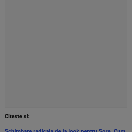
Citeste si:
Schimbare radicala de la look pentru Sore. Cum