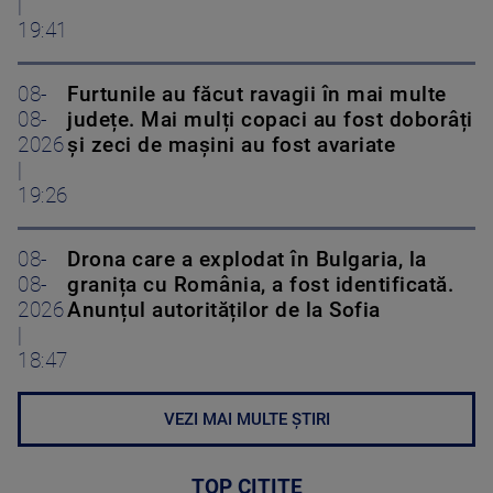
|
19:41
08-
Furtunile au făcut ravagii în mai multe
08-
județe. Mai mulți copaci au fost doborâți
2026
și zeci de mașini au fost avariate
|
19:26
08-
Drona care a explodat în Bulgaria, la
08-
granița cu România, a fost identificată.
2026
Anunțul autorităților de la Sofia
|
18:47
VEZI MAI MULTE ȘTIRI
TOP CITITE