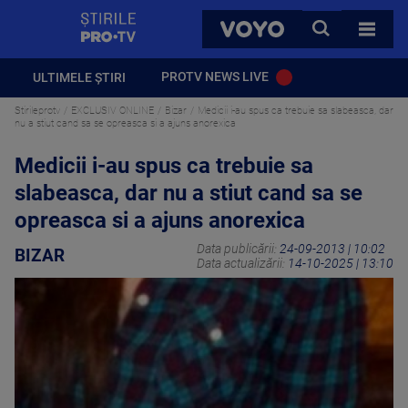
StirilePROTV
CAUTA
VOYO
TOATE 
PROTV NEWS LIVE
ULTIMELE ȘTIRI
Stirileprotv
EXCLUSIV ONLINE
Bizar
Medicii i-au spus ca trebuie sa slabeasca, dar
nu a stiut cand sa se opreasca si a ajuns anorexica
Medicii i-au spus ca trebuie sa
slabeasca, dar nu a stiut cand sa se
opreasca si a ajuns anorexica
Data publicării:
24-09-2013 | 10:02
BIZAR
Data actualizării:
14-10-2025 | 13:10