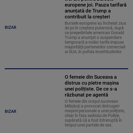
europene joi. Pauza tarifară
anunțată de Trump a
contribuit la creșteri
Bursele europene au încheiat ziua
BIZAR
de joi în creştere puternică, după
ce preşedintele american Donald
Trump a anunţat o suspendare
temporară a noilor tarife impuse
majorităţii partenerilor comerciali
ai SUA, în pofida incertitudinilor.
O femeie din Suceava a
distrus cu pietre mașina
unei polițiste. De ce s-a
răzbunat pe agentă
O femeie din orașul sucevean
Milișăuți a provocat distrugeri
mașinii personale a unei polițiste,
BIZAR
chiar în fața sediului de Poliție,
supărată că a fost întreruptă în
timpul unei partide de sex.