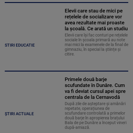
Elevii care stau de mici pe
rețelele de socializare vor
avea rezultate mai proaste
la școală. Ce arată un studiu
Elevii care îşi fac conturi pe rețelele
sociale în școala primară au note
mai mici la examenele de la final de
STIRI EDUCATIE
gimnaziu, în special la științe și
citire.
Primele două barje
scufundate în Dunăre. Cum
va fi deviat cursul apei spre
centrala de la Cernavodă
După zile de așteptare și amânări
repetate, operațiunea de
scufundare controlată a primelor
ȘTIRI ACTUALE
două barje în apropierea brațului
Bala de pe Dunăre a început vineri
după-amiază.