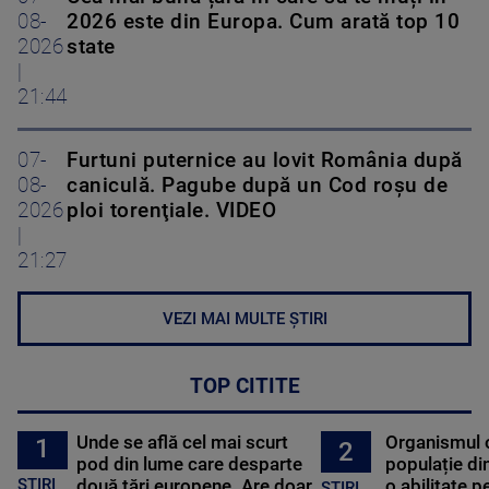
08-
2026 este din Europa. Cum arată top 10
2026
state
|
21:44
07-
Furtuni puternice au lovit România după
08-
caniculă. Pagube după un Cod roşu de
2026
ploi torenţiale. VIDEO
|
21:27
VEZI MAI MULTE ȘTIRI
TOP CITITE
Unde se află cel mai scurt
Organismul 
1
2
pod din lume care desparte
populație di
STIRI
două țări europene. Are doar
o abilitate p
STIRI