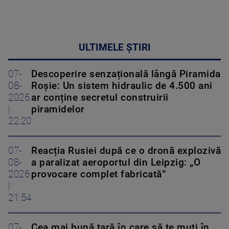
ULTIMELE ȘTIRI
07-
Descoperire senzațională lângă Piramida
08-
Roșie: Un sistem hidraulic de 4.500 ani
2026
ar conține secretul construirii
|
piramidelor
22:20
07-
Reacția Rusiei după ce o dronă explozivă
08-
a paralizat aeroportul din Leipzig: „O
2026
provocare complet fabricată”
|
21:54
07-
Cea mai bună țară în care să te muți în