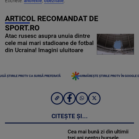
Etichete:
anorexie
,
obezitate
,
ARTICOL RECOMANDAT DE
SPORT.RO
Atac rusesc asupra unuia dintre
cele mai mari stadioane de fotbal
din Ucraina! Imagini uluitoare
UGĂ ȘTIRILE PROTV CA SURSĂ PREFERATĂ
URMĂREȘTE ȘTIRILE PROTV ÎN GOOGLE 
CITEȘTE ȘI...
Cea mai bună zi din ultimii
trei ani pentru bursele