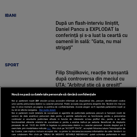
IBANI
După un flash-interviu liniștit,
Daniel Pancu a EXPLODAT la
conferință și s-a luat la ceartă cu
oamenii în sală: ”Gata, nu mai
strigați”
SPORT
Filip Stojilkovic, reacție tranșantă
după controversa din meciul cu
UTA: ”Arbitrul știe că a greșit!”
Nouă ne pasă ca datele tale personale să rămână confidențiale
Noi și partenerii noștri
201
stocăm și/sau accesăm informații pe dispozitivul dvs., precum identificatorii cookie
unici pentru prelucrarea datelor cu caracter personal. Puteți accepta sau gestiona alegerile dvs. făcând clic mai jos
sau în orice moment, pe pagina cu politica de confidențialitate. Aceste alegeri vor fi raportate partenerilor noștri și
nu vă vor afecta navigarea.
Mai multe detalii
Noi si partenerii nostri (retelele de socializare si agentiile de publicitate partenere, precum si furnizorii nostri de
SPORT
servicii de date analitice) prelucram date pentru a permite website-ului sa functioneze, pentru a personaliza
continutul si anunturile publicitare afisate in functie de interesele si/sau profilul dvs., pentru a va oferi
functionalitati aferente retelelor de socializare si pentru a analiza traficul pe website. Beneficiati de drepturile
prevazute de art. 15-22 din GDPR in legatura cu prelucrarea datelor cu caracter personal. Aceste drepturi pot fi
exercitate prin modalitatea indicata
aici
. Prin click pe “ACCEPT TOATE”, acceptati folosirea tuturor Tehnologiilor de
tip Cookie, care implica inclusiv acceptul dvs. cu privire la stocarea/accesarea informatiilor de catre Vendor-ii cu
care colaboram. Prin click pe “VREAU SA MODIFIC SETARILE INDIVIDUAL” puteti schimba preferintele in mod