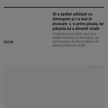
Și-a spălat adidașii cu
detergent și i-a luat în
picioare. L-a prins ploaia, iar
pățania lui a devenit virală
Postarea unui tânăr care și-a
spălat adidașii cu detergent, iar
apoi aceștia au făcut clăbuci în
BIZAR
ploaie, a devenit virală.