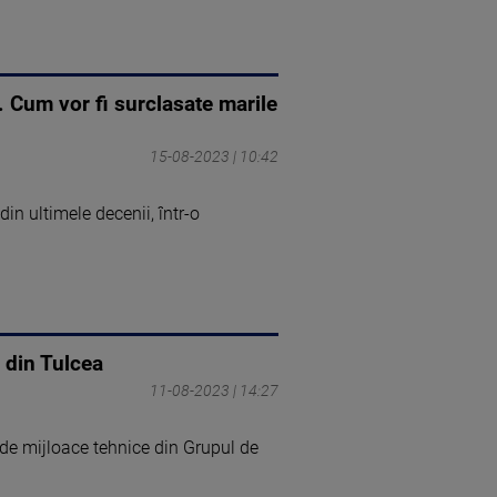
. Cum vor fi surclasate marile
15-08-2023 | 10:42
in ultimele decenii, într-o
g din Tulcea
11-08-2023 | 14:27
 de mijloace tehnice din Grupul de