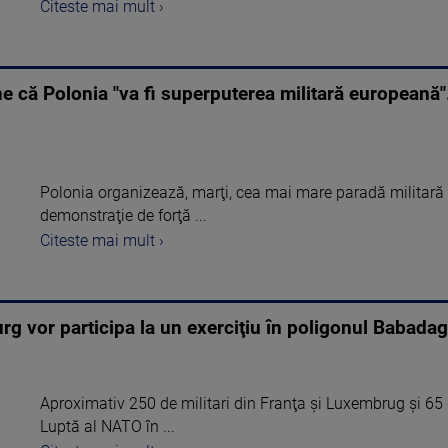
Citeste mai mult ›
ne că Polonia "va fi superputerea militară europeană"
Polonia organizează, marţi, cea mai mare paradă militară d
demonstraţie de forţă ...
Citeste mai mult ›
urg vor participa la un exerciţiu în poligonul Babada
Aproximativ 250 de militari din Franţa şi Luxembrug şi 65
Luptă al NATO în ...