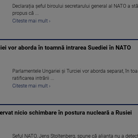
Declarația șeful biroului secretarului general al NATO a stâ
propus că ...
Citeste mai mult ›
ciei vor aborda în toamnă intrarea Suediei în NATO
Parlamentele Ungariei şi Turciei vor aborda separat, în toa
ratificarea intrării ...
Citeste mai mult ›
ervat nicio schimbare în postura nucleară a Rusiei
Șeful NATO, Jens Stoltenberg, spune că alianța nu a detecta