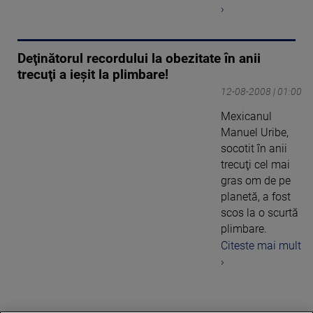
›
Deţinătorul recordului la obezitate în anii
trecuţi a ieşit la plimbare!
12-08-2008 | 01:00
Mexicanul
Manuel Uribe,
socotit în anii
trecuţi cel mai
gras om de pe
planetă, a fost
scos la o scurtă
plimbare.
Citeste mai mult
›