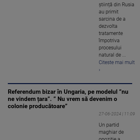
știință din Rusia
au primit
sarcina de a
dezvolta
tratamente
împotriva
procesului
natural de ...
Citeste mai mult
›
Referendum bizar în Ungaria, pe modelul ”nu
ne vindem țara”. ” Nu vrem să devenim o
colonie producătoare”
27-06-2024 | 11:09
Un partid
maghiar de
opoziție a