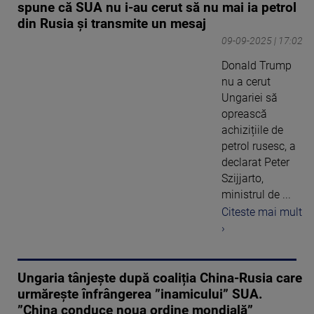
spune că SUA nu i-au cerut să nu mai ia petrol
din Rusia și transmite un mesaj
09-09-2025 | 17:02
Donald Trump
nu a cerut
Ungariei să
oprească
achizițiile de
petrol rusesc, a
declarat Peter
Szijjarto,
ministrul de ...
Citeste mai mult
›
Ungaria tânjește după coaliția China-Rusia care
urmărește înfrângerea ”inamicului” SUA.
”China conduce noua ordine mondială”