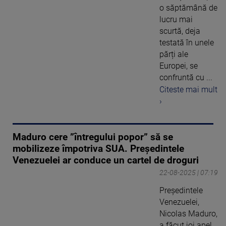
o săptămână de
lucru mai
scurtă, deja
testată în unele
părți ale
Europei, se
confruntă cu ...
Citeste mai mult
›
Maduro cere ”întregului popor” să se
mobilizeze împotriva SUA. Președintele
Venezuelei ar conduce un cartel de droguri
22-08-2025 | 07:19
Preşedintele
Venezuelei,
Nicolas Maduro,
a făcut joi apel