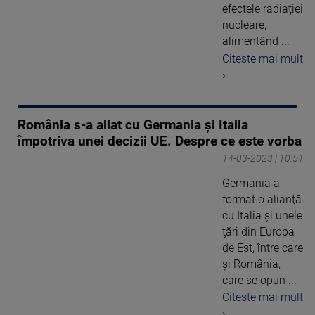
efectele radiației
nucleare,
alimentând ...
Citeste mai mult
›
România s-a aliat cu Germania și Italia
împotriva unei decizii UE. Despre ce este vorba
14-03-2023 | 10:51
Germania a
format o alianţă
cu Italia şi unele
ţări din Europa
de Est, între care
şi România,
care se opun ...
Citeste mai mult
›