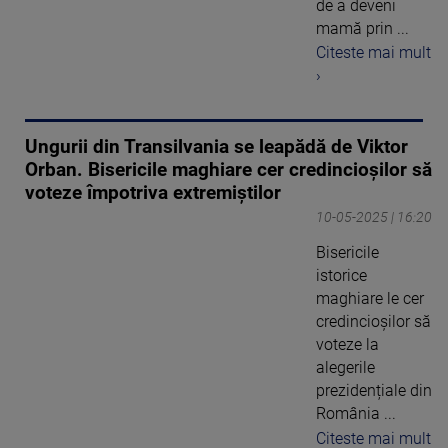
de a deveni
mamă prin ...
Citeste mai mult
›
Ungurii din Transilvania se leapădă de Viktor
Orban. Bisericile maghiare cer credincioșilor să
voteze împotriva extremiștilor
10-05-2025 | 16:20
Bisericile
istorice
maghiare le cer
credincioșilor să
voteze la
alegerile
prezidențiale din
România ...
Citeste mai mult