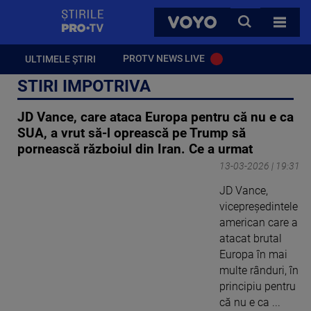
StirilePROTV
CAUTA
VOYO
TOATE 
PROTV NEWS LIVE
ULTIMELE ȘTIRI
STIRI IMPOTRIVA
JD Vance, care ataca Europa pentru că nu e ca
SUA, a vrut să-l oprească pe Trump să
pornească războiul din Iran. Ce a urmat
13-03-2026 | 19:31
JD Vance,
vicepreședintele
american care a
atacat brutal
Europa în mai
multe rânduri, în
principiu pentru
că nu e ca ...