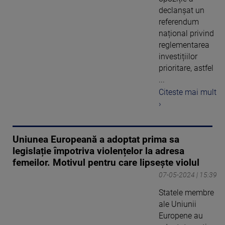
declanșat un
referendum
național privind
reglementarea
investițiilor
prioritare, astfel
...
Citeste mai mult
›
Uniunea Europeană a adoptat prima sa
legislație împotriva violențelor la adresa
femeilor. Motivul pentru care lipsește violul
07-05-2024 | 15:39
Statele membre
ale Uniunii
Europene au