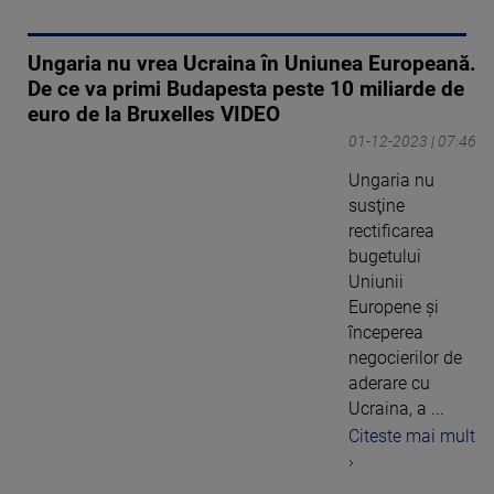
Ungaria nu vrea Ucraina în Uniunea Europeană.
De ce va primi Budapesta peste 10 miliarde de
euro de la Bruxelles VIDEO
01-12-2023 | 07:46
Ungaria nu
susţine
rectificarea
bugetului
Uniunii
Europene şi
începerea
negocierilor de
aderare cu
Ucraina, a ...
Citeste mai mult
›