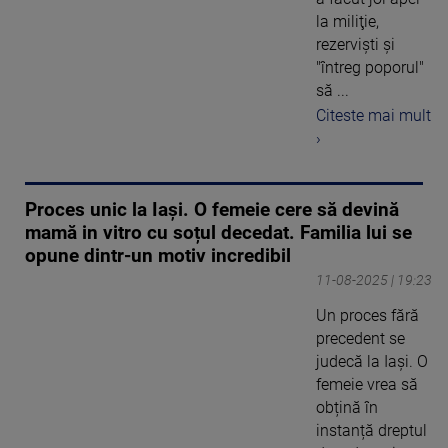
la miliţie,
rezervişti şi
"întreg poporul"
să ...
Citeste mai mult
›
Proces unic la Iași. O femeie cere să devină
mamă in vitro cu soțul decedat. Familia lui se
opune dintr-un motiv incredibil
11-08-2025 | 19:23
Un proces fără
precedent se
judecă la Iași. O
femeie vrea să
obțină în
instanță dreptul