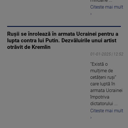
milioane ...
Citeste mai mult
›
Rușii se înrolează în armata Ucrainei pentru a
lupta contra lui Putin. Dezvăluirile unui artist
otrăvit de Kremlin
01-01-2025 | 12:52
”Există o
mulțime de
cetățeni ruși”
care luptă în
armata Ucrainei
împotriva
dictatorului ...
Citeste mai mult
›