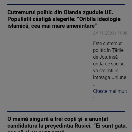
Cutremurul politic din Olanda zguduie UE.
Populiștii câștigă alegerile: ”Oribila ideologie
islamică, cea mai mare amenințare”
24-11-2023 | 11:39
Este cutremur
politic în Țările
de Jos, însă
unda de șoc se
va resimți în
întreaga Uniune
...
Citeste mai mult
›
O mamă singură a trei copii și-a anunțat
candidatura la președinția Rusiei. ”Ei sunt gata,