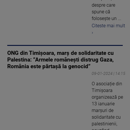
despre care
spune că
folosește un ...
Citeste mai mult
›
ONG din Timișoara, marș de solidaritate cu
Palestina: ”Armele românești distrug Gaza,
România este părtașă la genocid”
09-01-2024 | 14:15
O asociație din
Timișoara
organizează pe
13 ianuarie
marșuri de
solidaritate cu
palestinienii,