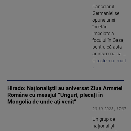
Cancelarul
Germaniei se
opune unei
încetări
imediate a
focului în Gaza,
pentru că asta
ar însemna ca ...
Citeste mai mult
›
Hirado: Naționaliștii au aniversat Ziua Armatei
Române cu mesajul ”Unguri, plecați în
Mongolia de unde ați venit”
23-10-2023 | 17:37
Un grup de
naționaliști