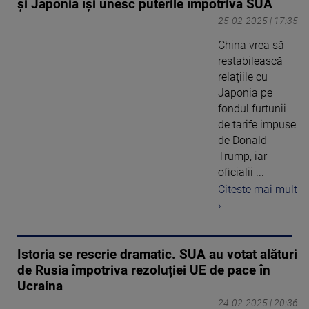
și Japonia își unesc puterile împotriva SUA
25-02-2025 | 17:35
China vrea să
restabilească
relațiile cu
Japonia pe
fondul furtunii
de tarife impuse
de Donald
Trump, iar
oficialii ...
Citeste mai mult
›
Istoria se rescrie dramatic. SUA au votat alături
de Rusia împotriva rezoluției UE de pace în
Ucraina
24-02-2025 | 20:36