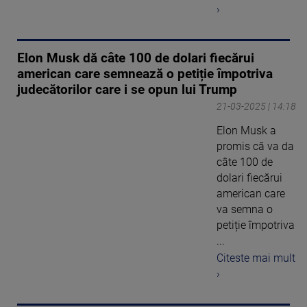
›
Elon Musk dă câte 100 de dolari fiecărui
american care semnează o petiție împotriva
judecătorilor care i se opun lui Trump
21-03-2025 | 14:18
Elon Musk a
promis că va da
câte 100 de
dolari fiecărui
american care
va semna o
petiție împotriva
...
Citeste mai mult
›