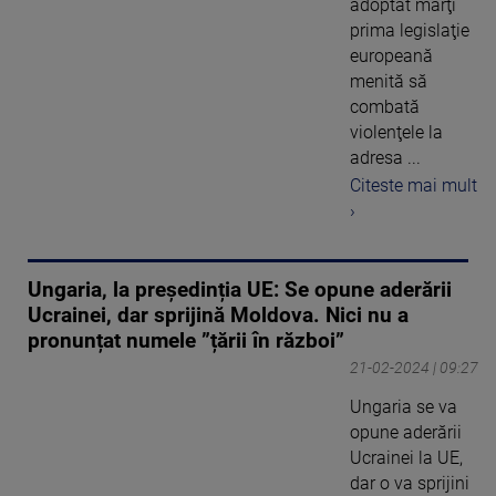
adoptat marţi
prima legislaţie
europeană
menită să
combată
violenţele la
adresa ...
Citeste mai mult
›
Ungaria, la președinția UE: Se opune aderării
Ucrainei, dar sprijină Moldova. Nici nu a
pronunțat numele ”țării în război”
21-02-2024 | 09:27
Ungaria se va
opune aderării
Ucrainei la UE,
dar o va sprijini