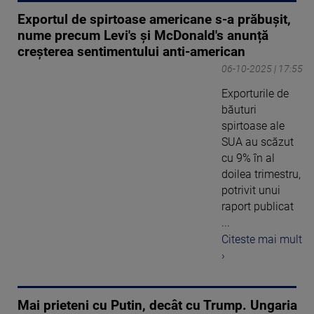
Exportul de spirtoase americane s-a prăbușit,
nume precum Levi's și McDonald's anunță
creșterea sentimentului anti-american
06-10-2025 | 17:55
Exporturile de
băuturi
spirtoase ale
SUA au scăzut
cu 9% în al
doilea trimestru,
potrivit unui
raport publicat
...
Citeste mai mult
›
Mai prieteni cu Putin, decât cu Trump. Ungaria