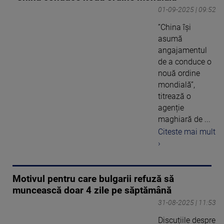
01-09-2025 | 09:52
”China își
asumă
angajamentul
de a conduce o
nouă ordine
mondială”,
titrează o
agenție
maghiară de ...
Citeste mai mult
›
Motivul pentru care bulgarii refuză să
muncească doar 4 zile pe săptămână
31-08-2025 | 11:53
Discuțiile despre