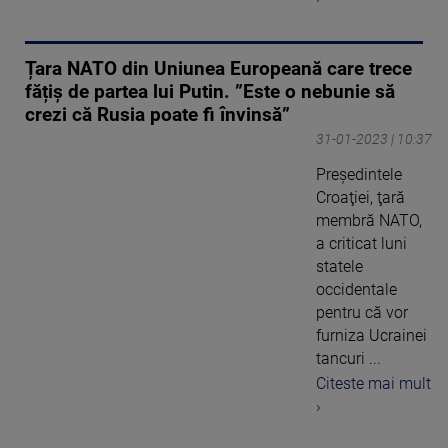
Țara NATO din Uniunea Europeană care trece
fățiș de partea lui Putin. ”Este o nebunie să
crezi că Rusia poate fi învinsă”
31-01-2023 | 10:37
Preşedintele
Croaţiei, ţară
membră NATO,
a criticat luni
statele
occidentale
pentru că vor
furniza Ucrainei
tancuri ...
Citeste mai mult
›