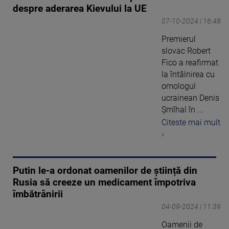
despre aderarea Kievului la UE
07-10-2024 | 16:48
Premierul
slovac Robert
Fico a reafirmat
la întâlnirea cu
omologul
ucrainean Denis
Şmîhal în ...
Citeste mai mult
›
Putin le-a ordonat oamenilor de știință din
Rusia să creeze un medicament împotriva
îmbătrânirii
04-09-2024 | 11:39
Oamenii de