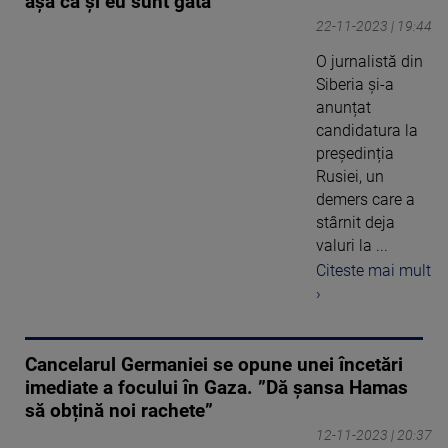
așa că și eu sunt gata”
22-11-2023 | 19:44
O jurnalistă din
Siberia și-a
anunțat
candidatura la
președinția
Rusiei, un
demers care a
stârnit deja
valuri la ...
Citeste mai mult
›
Cancelarul Germaniei se opune unei încetări
imediate a focului în Gaza. ”Dă șansa Hamas
să obțină noi rachete”
12-11-2023 | 20:37