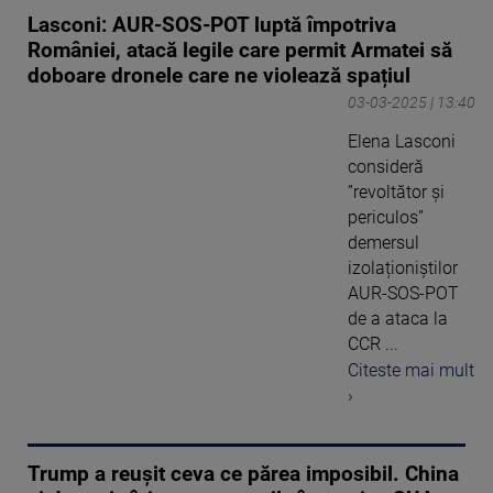
Lasconi: AUR-SOS-POT luptă împotriva
României, atacă legile care permit Armatei să
doboare dronele care ne violează spațiul
03-03-2025 | 13:40
Elena Lasconi
consideră
”revoltător și
periculos”
demersul
izolaționiștilor
AUR-SOS-POT
de a ataca la
CCR ...
Citeste mai mult
›
Trump a reușit ceva ce părea imposibil. China