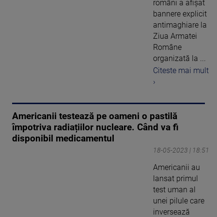
români a afișat
bannere explicit
antimaghiare la
Ziua Armatei
Române
organizată la ...
Citeste mai mult
›
Americanii testează pe oameni o pastilă
împotriva radiațiilor nucleare. Când va fi
disponibil medicamentul
18-05-2023 | 18:51
Americanii au
lansat primul
test uman al
unei pilule care
inversează