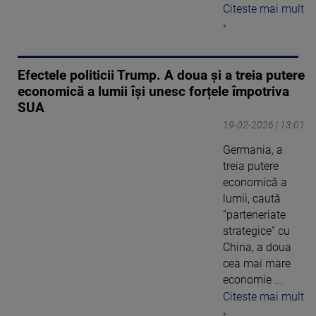
Citeste mai mult
›
Efectele politicii Trump. A doua și a treia putere
economică a lumii își unesc forțele împotriva
SUA
19-02-2026 | 13:01
Germania, a
treia putere
economică a
lumii, caută
”parteneriate
strategice” cu
China, a doua
cea mai mare
economie ...
Citeste mai mult
›