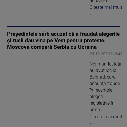
acuzând ...
Citeste mai mult
›
Președintele sârb acuzat că a fraudat alegerile
și rușii dau vina pe Vest pentru proteste.
Moscova compară Serbia cu Ucraina
26-12-2023 | 16:48
Noi manifestaţii
au avut loc la
Belgrad, care
denunţă fraude
în recentele
alegeri
legislative în
urma ...
Citeste mai mult
›