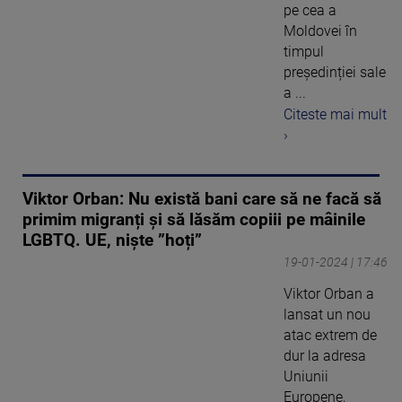
pe cea a
Moldovei în
timpul
președinției sale
a ...
Citeste mai mult
›
Viktor Orban: Nu există bani care să ne facă să
primim migranți și să lăsăm copiii pe mâinile
LGBTQ. UE, niște ”hoți”
19-01-2024 | 17:46
Viktor Orban a
lansat un nou
atac extrem de
dur la adresa
Uniunii
Europene,