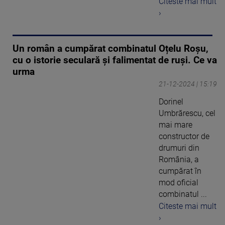
Citeste mai mult
›
Un român a cumpărat combinatul Oțelu Roșu,
cu o istorie seculară și falimentat de ruși. Ce va
urma
21-12-2024 | 15:19
Dorinel
Umbrărescu, cel
mai mare
constructor de
drumuri din
România, a
cumpărat în
mod oficial
combinatul ...
Citeste mai mult
›