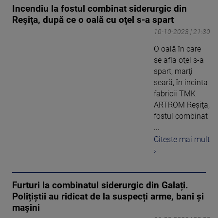
Incendiu la fostul combinat siderurgic din
Reşiţa, după ce o oală cu oţel s-a spart
10-10-2023 | 21:30
O oală în care
se afla oţel s-a
spart, marţi
seară, în incinta
fabricii TMK
ARTROM Reşiţa,
fostul combinat
...
Citeste mai mult
›
Furturi la combinatul siderurgic din Galați.
Polițiștii au ridicat de la suspecți arme, bani și
mașini