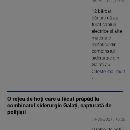
06-05-2022 | 08:05
12 bărbați
bănuiți că au
furat cabluri
electrice și alte
materiale
metalice din
combinatul
siderurgic din
Galați au ...
Citeste mai mult
›
O rețea de hoți care a făcut prăpăd la
combinatul siderurgic Galați, capturată de
polițiști
14-05-2021 | 16:28
O reţea de hoți