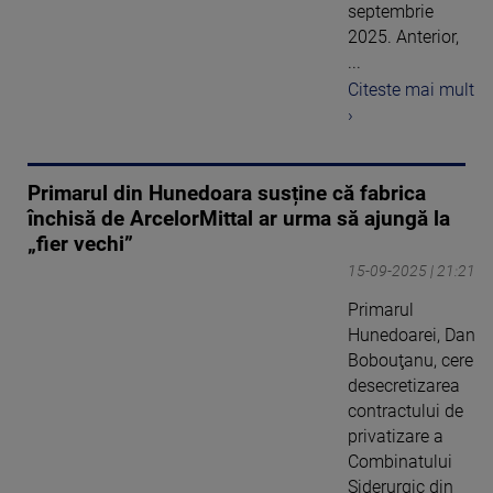
septembrie
2025. Anterior,
...
Citeste mai mult
›
Primarul din Hunedoara susține că fabrica
închisă de ArcelorMittal ar urma să ajungă la
„fier vechi”
15-09-2025 | 21:21
Primarul
Hunedoarei, Dan
Bobouţanu, cere
desecretizarea
contractului de
privatizare a
Combinatului
Siderurgic din