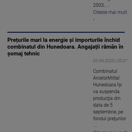
2003, ...
Citeste mai mult
›
Prețurile mari la energie și importurile închid
combinatul din Hunedoara. Angajații rămân în
șomaj tehnic
02-09-2025 | 20:37
Combinatul
ArcelorMittal
Hunedoara își
va suspenda
producţia din
data de 5
septembrie, pe
fondul preţurilor
...