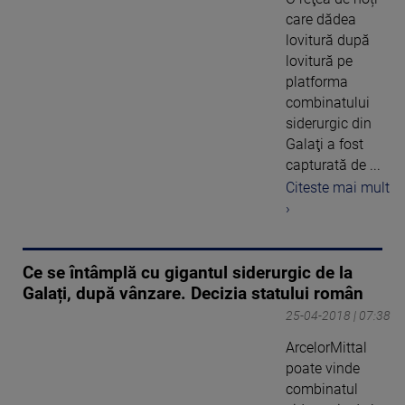
care dădea
lovitură după
lovitură pe
platforma
combinatului
siderurgic din
Galaţi a fost
capturată de ...
Citeste mai mult
›
Ce se întâmplă cu gigantul siderurgic de la
Galați, după vânzare. Decizia statului român
25-04-2018 | 07:38
ArcelorMittal
poate vinde
combinatul