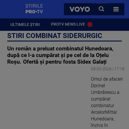
StirilePROTV
CAUTA
VOYO
TOATE 
PROTV NEWS LIVE
ULTIMELE ȘTIRI
STIRI COMBINAT SIDERURGIC
Un român a preluat combinatul Hunedoara,
după ce l-a cumpărat și pe cel de la Oțelu
Roșu. Ofertă și pentru fosta Sidex Galați
09-02-2026 | 17:18
Omul de afaceri
Dorinel
Umbrărescu a
cumpărat
combinatul
ArcelorMittal
Hunedoara,
închis în