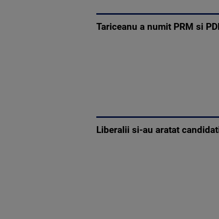
Tariceanu a numit PRM si PDL 
Liberalii si-au aratat candida