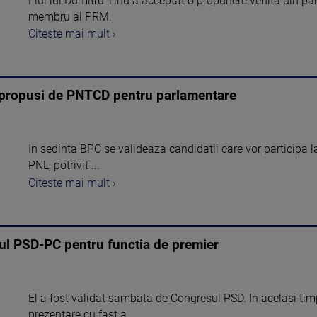
Fiul lui Dumitru Tinu a acceptat o propunere venita din par
membru al PRM.
Citeste mai mult ›
ii propusi de PNTCD pentru parlamentare
In sedinta BPC se valideaza candidatii care vor participa l
PNL, potrivit ...
Citeste mai mult ›
ul PSD-PC pentru functia de premier
El a fost validat sambata de Congresul PSD. In acelasi tim
prezentare cu fast a ...