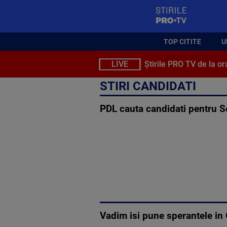
StirilePROTV
TOP CITITE
U
LIVE
Știrile PRO TV de la or
STIRI CANDIDATI
PDL cauta candidati pentru S
Vadim isi pune sperantele in