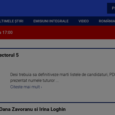
P
LTIMELE ȘTIRI
EMISIUNI INTEGRALE
VIDEO
ROMÂNIA,
a 17:00
ectorul 5
Desi trebuia sa definitiveze marti listele de candidaturi, PD
prezentat numele tuturor ...
Citeste mai mult ›
 Oana Zavoranu si Irina Loghin