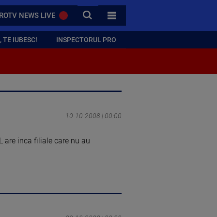
CAUTA
ROTV NEWS LIVE
TOATE CATEGORIILE
 TE IUBESC!
INSPECTORUL PRO
10-10-2008 | 00:00
L are inca filiale care nu au