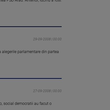
tea PSD Arad. Anterior, Iucinu a fost
29-09-2008 | 00:00
a alegerile parlamentare din partea
27-09-2008 | 00:00
p, social democratii au facut o