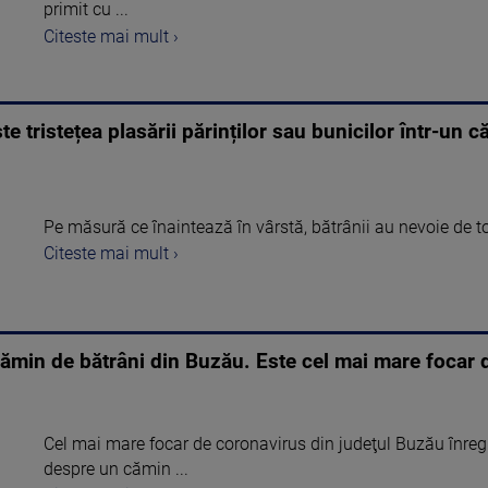
primit cu ...
Citeste mai mult ›
e tristețea plasării părinților sau bunicilor într-un 
Pe măsură ce înaintează în vârstă, bătrânii au nevoie de to
Citeste mai mult ›
ămin de bătrâni din Buzău. Este cel mai mare focar d
Cel mai mare focar de coronavirus din judeţul Buzău înregi
despre un cămin ...