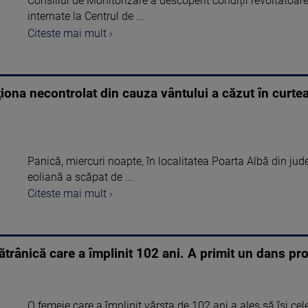
Consiliul de Monitorizare a descoperit condiții revoltătoare
internate la Centrul de ...
Citeste mai mult ›
ţiona necontrolat din cauza vântului a căzut în curte
Panică, miercuri noapte, în localitatea Poarta Albă din jud
eoliană a scăpat de ...
Citeste mai mult ›
ătrânică care a împlinit 102 ani. A primit un dans pr
O femeie care a împlinit vârsta de 102 ani a ales să își ce