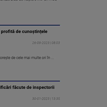
 profită de cunoștințele
26-09-2023 | 08:03
orește de cele mai multe ori în ...
ficări făcute de inspectorii
30-01-2023 | 13:35