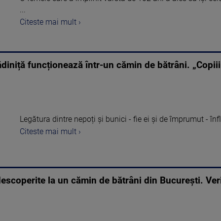
...
Citeste mai mult ›
diniță funcționează într-un cămin de bătrâni. „Copiii
Legătura dintre nepoți și bunici - fie ei și de împrumut - înfl
Citeste mai mult ›
escoperite la un cămin de bătrâni din Bucureşti. Veri