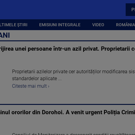
P
LTIMELE ȘTIRI
EMISIUNI INTEGRALE
VIDEO
ROMÂNIA,
ANI
rijirea unei persoane într-un azil privat. Proprietari
Proprietarii azilelor private cer autorităților modificarea si
standardelor aplicate ...
Citeste mai mult ›
inul ororilor din Dorohoi. A venit urgent Poliția Crimi