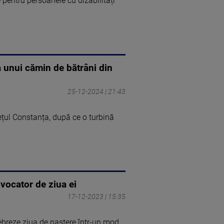
 pentru persoanele cu dizabilități
a unui cămin de bătrâni din
25-12-2024 | 21:43
ețul Constanța, după ce o turbină
ovocator de ziua ei
17-12-2023 | 15:35
lebreze ziua de naștere într-un mod