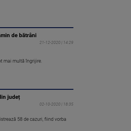
cămin de bătrâni
21-12-2020 | 14:29
t mai multă îngrijire.
in județ
02-10-2020 | 18:35
strează 58 de cazuri, fiind vorba