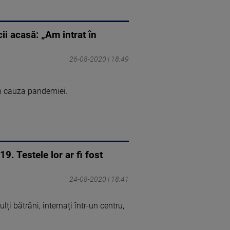
i acasă: „Am intrat în
26-08-2020 | 18:49
in cauza pandemiei.
9. Testele lor ar fi fost
24-08-2020 | 18:41
i bătrâni, internați într-un centru,