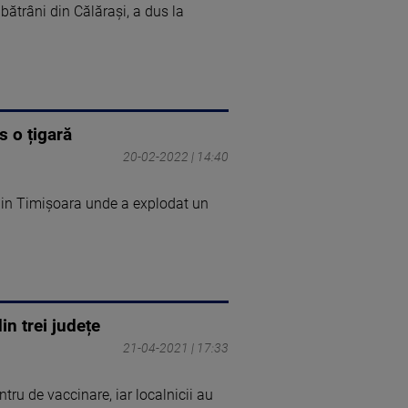
bătrâni din Călărași, a dus la
s o țigară
20-02-2022 | 14:40
 din Timişoara unde a explodat un
n trei județe
21-04-2021 | 17:33
tru de vaccinare, iar localnicii au