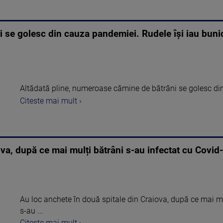
se golesc din cauza pandemiei. Rudele își iau bunici
Altădată pline, numeroase cămine de bătrâni se golesc d
Citeste mai mult ›
va, după ce mai mulți bătrâni s-au infectat cu Covid-1
Au loc anchete în două spitale din Craiova, după ce mai mulț
s-au ...
Citeste mai mult ›