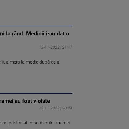
 la rând. Medicii i-au dat o
13-11-2022 | 21:47
lii, a mers la medic după ce a
mamei au fost violate
12-11-2022 | 20:04
re un prieten al concubinului mamei