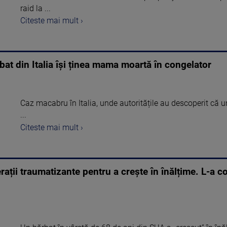
raid la ...
Citeste mai mult ›
at din Italia își ținea mama moartă în congelator
Caz macabru în Italia, unde autoritățile au descoperit că 
...
Citeste mai mult ›
ații traumatizante pentru a crește în înălțime. L-a c