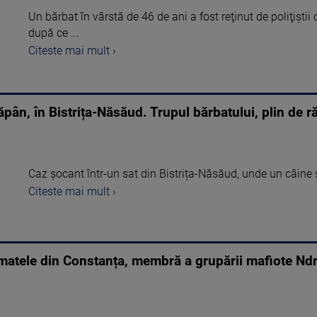
Un bărbat în vârstă de 46 de ani a fost reţinut de poliţişti
după ce ...
Citeste mai mult ›
ăpân, în Bistrița-Năsăud. Trupul bărbatului, plin de r
Caz șocant într-un sat din Bistrița-Năsăud, unde un câine ș
Citeste mai mult ›
atele din Constanța, membră a grupării mafiote Ndra