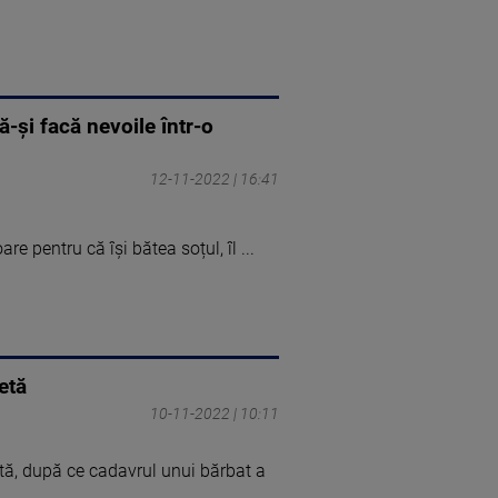
ă-și facă nevoile într-o
12-11-2022 | 16:41
re pentru că își bătea soțul, îl ...
etă
10-11-2022 | 10:11
hetă, după ce cadavrul unui bărbat a