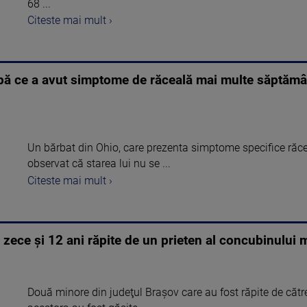
68 ...
Citeste mai mult ›
pă ce a avut simptome de răceală mai multe săptămâni
Un bărbat din Ohio, care prezenta simptome specifice răce
observat că starea lui nu se ...
Citeste mai mult ›
ece și 12 ani răpite de un prieten al concubinului 
Două minore din judeţul Braşov care au fost răpite de căt