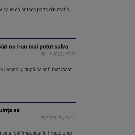
i spun că ar face parte din mafia ...
cări nu l-au mai putut salva
30-11-2022 | 17:31
 incendiu, după ce ar fi fost lăsat
uința sa
29-11-2022 | 15:17
ă ce a fost împuşcat în timpul unui