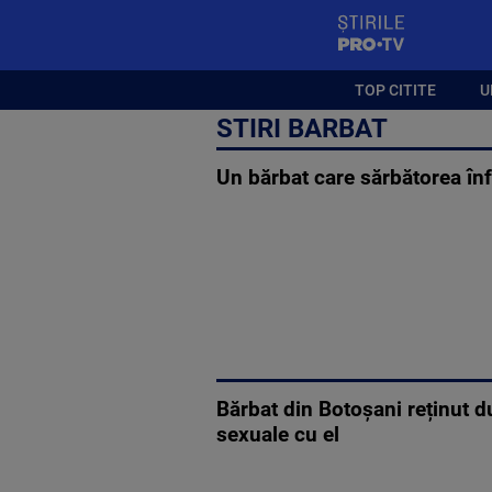
StirilePROTV
TOP CITITE
U
STIRI BARBAT
Un bărbat care sărbătorea înf
Bărbat din Botoșani reținut du
sexuale cu el