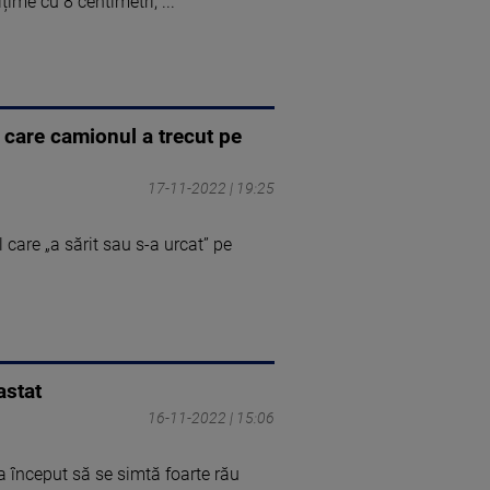
ime cu 8 centimetri, ...
 care camionul a trecut pe
17-11-2022 | 19:25
care „a sărit sau s-a urcat” pe
astat
16-11-2022 | 15:06
 început să se simtă foarte rău