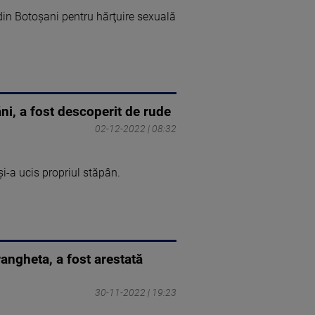
i din Botoşani pentru hărţuire sexuală
ăni, a fost descoperit de rude
02-12-2022 | 08:32
i-a ucis propriul stăpân.
ngheta, a fost arestată
30-11-2022 | 19:23