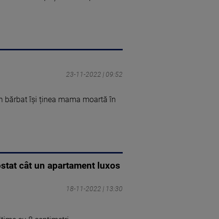
23-11-2022 | 09:52
un bărbat își ținea mama moartă în
ostat cât un apartament luxos
18-11-2022 | 13:30