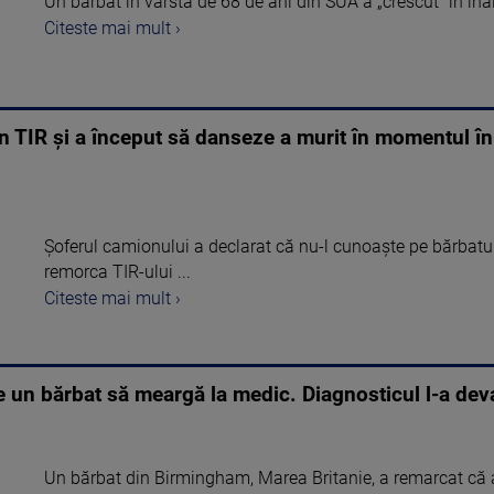
Un bărbat în vârstă de 68 de ani din SUA a „crescut” în înălț
Citeste mai mult ›
n TIR și a început să danseze a murit în momentul în
Șoferul camionului a declarat că nu-l cunoaște pe bărbatul 
remorca TIR-ului ...
Citeste mai mult ›
pe un bărbat să meargă la medic. Diagnosticul l-a dev
Un bărbat din Birmingham, Marea Britanie, a remarcat că a