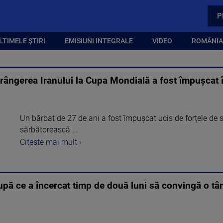
P
LTIMELE ȘTIRI
EMISIUNI INTEGRALE
VIDEO
ROMÂNIA,
rângerea Iranului la Cupa Mondială a fost împușcat î
Un bărbat de 27 de ani a fost împușcat ucis de forțele de s
sărbătorească ...
Citeste mai mult ›
pă ce a încercat timp de două luni să convingă o tână