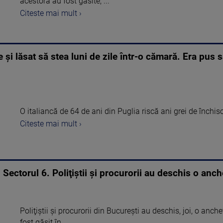
acestora au fost găsite, ...
Citeste mai mult ›
e și lăsat să stea luni de zile într-o cămară. Era pus s
O italiancă de 64 de ani din Puglia riscă ani grei de închisoa
Citeste mai mult ›
 Sectorul 6. Poliţiştii şi procurorii au deschis o anch
Poliţiştii şi procurorii din Bucureşti au deschis, joi, o anc
fost găsit în ...