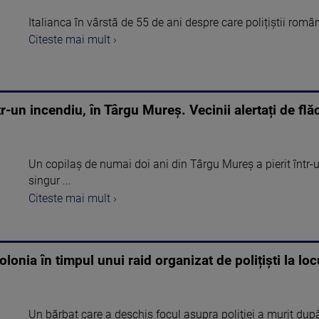
Italianca în vârstă de 55 de ani despre care polițiștii român
Citeste mai mult ›
tr-un incendiu, în Târgu Mureș. Vecinii alertați de flă
Un copilaș de numai doi ani din Târgu Mureș a pierit într-un
singur ...
Citeste mai mult ›
lonia în timpul unui raid organizat de polițiști la loc
Un bărbat care a deschis focul asupra poliţiei a murit dup