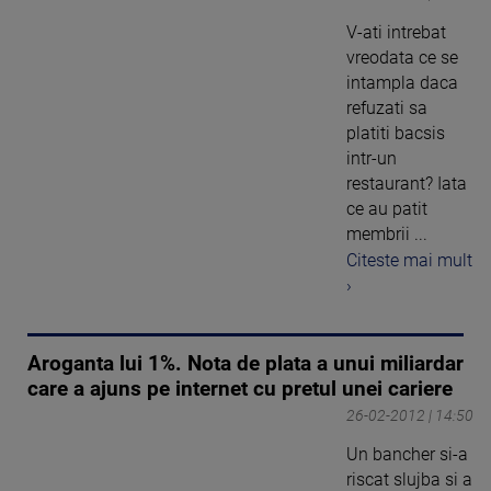
V-ati intrebat
vreodata ce se
intampla daca
refuzati sa
platiti bacsis
intr-un
restaurant? Iata
ce au patit
membrii ...
Citeste mai mult
›
Aroganta lui 1%. Nota de plata a unui miliardar
care a ajuns pe internet cu pretul unei cariere
26-02-2012 | 14:50
Un bancher si-a
riscat slujba si a