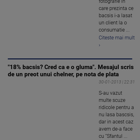
fotografie in
care prezinta ce
bacsis i-a lasat
un client la o
consumatie ...
Citeste mai mult
›
"18% bacsis? Cred ca e o gluma". Mesajul scris
de un preot unui chelner, pe nota de plata
30-01-2013 | 22:31
S-au vazut
multe scuze
ridicole pentru a
nu lasa bascsis,
dar in acest caz
avem de-a face
cu “Sfantul ...