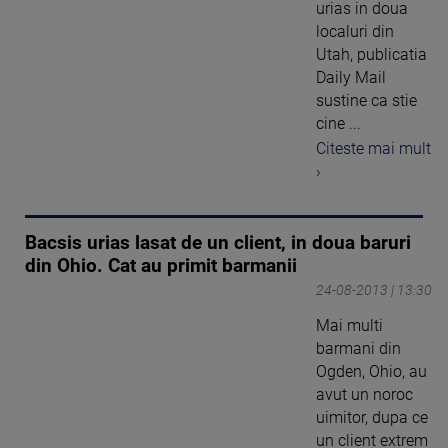
urias in doua
localuri din
Utah, publicatia
Daily Mail
sustine ca stie
cine ...
Citeste mai mult
›
Bacsis urias lasat de un client, in doua baruri
din Ohio. Cat au primit barmanii
24-08-2013 | 13:30
Mai multi
barmani din
Ogden, Ohio, au
avut un noroc
uimitor, dupa ce
un client extrem