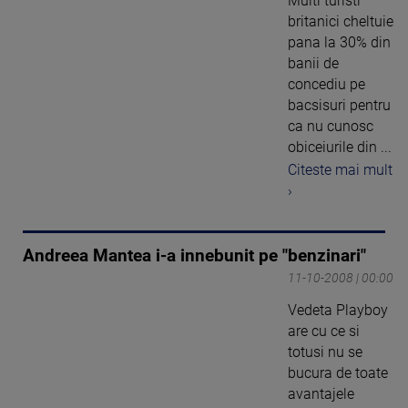
Multi turisti
britanici cheltuie
pana la 30% din
banii de
concediu pe
bacsisuri pentru
ca nu cunosc
obiceiurile din ...
Citeste mai mult
›
Andreea Mantea i-a innebunit pe "benzinari"
11-10-2008 | 00:00
Vedeta Playboy
are cu ce si
totusi nu se
bucura de toate
avantajele