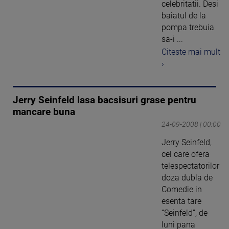
celebritatii. Desi
baiatul de la
pompa trebuia
sa-i ...
Citeste mai mult
›
Jerry Seinfeld lasa bacsisuri grase pentru
mancare buna
24-09-2008 | 00:00
Jerry Seinfeld,
cel care ofera
telespectatorilor
doza dubla de
Comedie in
esenta tare
“Seinfeld”, de
luni pana