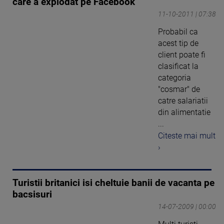
care a explodat pe Facebook
11-10-2011 | 07:38
Probabil ca
acest tip de
client poate fi
clasificat la
categoria
"cosmar" de
catre salariatii
din alimentatie
...
Citeste mai mult
›
Turistii britanici isi cheltuie banii de vacanta pe
bacsisuri
14-07-2009 | 00:00