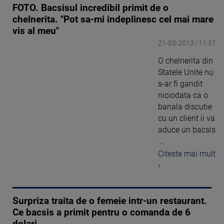
FOTO. Bacsisul incredibil primit de o
chelnerita. "Pot sa-mi indeplinesc cel mai mare
vis al meu"
21-05-2013 | 11:51
O chelnerita din
Statele Unite nu
s-ar fi gandit
niciodata ca o
banala discutie
cu un client ii va
aduce un bacsis
...
Citeste mai mult
›
Surpriza traita de o femeie intr-un restaurant.
Ce bacsis a primit pentru o comanda de 6
dolari