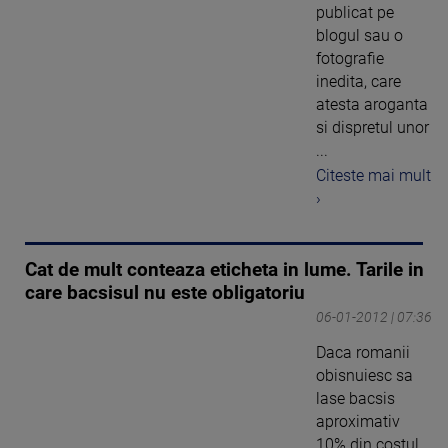
publicat pe
blogul sau o
fotografie
inedita, care
atesta aroganta
si dispretul unor
...
Citeste mai mult
›
Cat de mult conteaza eticheta in lume. Tarile in
care bacsisul nu este obligatoriu
06-01-2012 | 07:36
Daca romanii
obisnuiesc sa
lase bacsis
aproximativ
10% din costul