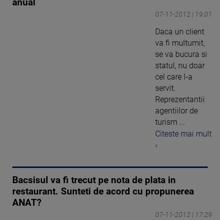
anual
07-11-2012 | 19:01
Daca un client
va fi multumit,
se va bucura si
statul, nu doar
cel care l-a
servit.
Reprezentantii
agentiilor de
turism ...
Citeste mai mult
›
Bacsisul va fi trecut pe nota de plata in
restaurant. Sunteti de acord cu propunerea
ANAT?
07-11-2012 | 17:29