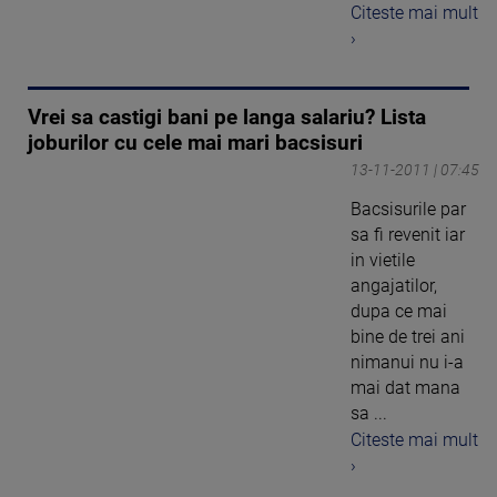
Citeste mai mult
›
Vrei sa castigi bani pe langa salariu? Lista
joburilor cu cele mai mari bacsisuri
13-11-2011 | 07:45
Bacsisurile par
sa fi revenit iar
in vietile
angajatilor,
dupa ce mai
bine de trei ani
nimanui nu i-a
mai dat mana
sa ...
Citeste mai mult
›