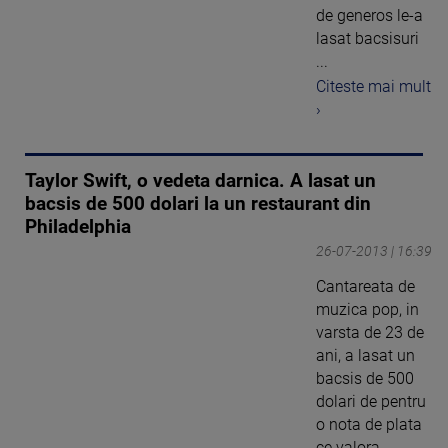
de generos le-a
lasat bacsisuri
...
Citeste mai mult
›
Taylor Swift, o vedeta darnica. A lasat un
bacsis de 500 dolari la un restaurant din
Philadelphia
26-07-2013 | 16:39
Cantareata de
muzica pop, in
varsta de 23 de
ani, a lasat un
bacsis de 500
dolari de pentru
o nota de plata
ce valora ...