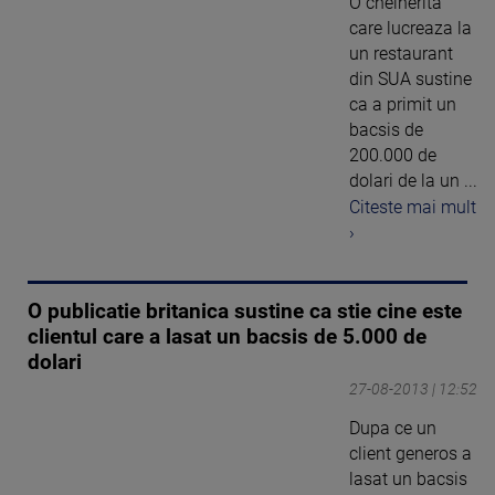
O chelnerita
care lucreaza la
un restaurant
din SUA sustine
ca a primit un
bacsis de
200.000 de
dolari de la un ...
Citeste mai mult
›
O publicatie britanica sustine ca stie cine este
clientul care a lasat un bacsis de 5.000 de
dolari
27-08-2013 | 12:52
Dupa ce un
client generos a
lasat un bacsis