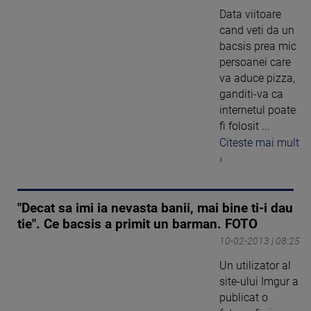
Data viitoare
cand veti da un
bacsis prea mic
persoanei care
va aduce pizza,
ganditi-va ca
internetul poate
fi folosit ...
Citeste mai mult
›
"Decat sa imi ia nevasta banii, mai bine ti-i dau
tie". Ce bacsis a primit un barman. FOTO
10-02-2013 | 08:25
Un utilizator al
site-ului Imgur a
publicat o