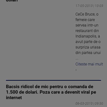
17-05-2013 | 13:03
CeCe Bruce, o
femeie care
servea intr-un
restaurant din
Indianapolis, a
avut parte de o
surpriza uriasa
din partea unui
...
Citeste mai mult
›
Bacsis ridicol de mic pentru o comanda de
1.500 de dolari. Poza care a devenit viral pe
internet
06-03-2013 | 09:50