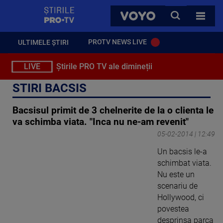
StirilePROTV
CAUTA
VOYO
TOATE 
PROTV NEWS LIVE
ULTIMELE ȘTIRI
LIVE
Știrile PRO TV ale dimineții
STIRI BACSIS
Bacsisul primit de 3 chelnerite de la o clienta le
va schimba viata. "Inca nu ne-am revenit"
05-02-2014 | 12:49
Un bacsis le-a
schimbat viata.
Nu este un
scenariu de
Hollywood, ci
povestea
desprinsa parca