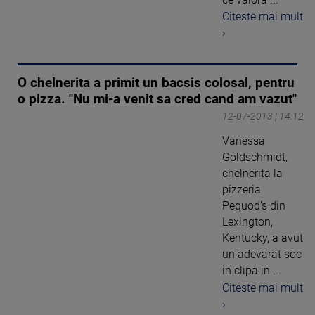
Citeste mai mult
›
O chelnerita a primit un bacsis colosal, pentru
o pizza. "Nu mi-a venit sa cred cand am vazut"
12-07-2013 | 14:12
Vanessa
Goldschmidt,
chelnerita la
pizzeria
Pequod’s din
Lexington,
Kentucky, a avut
un adevarat soc
in clipa in ...
Citeste mai mult
›