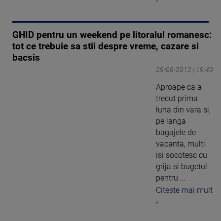
GHID pentru un weekend pe litoralul romanesc:
tot ce trebuie sa stii despre vreme, cazare si
bacsis
29-06-2012 | 19:40
Aproape ca a
trecut prima
luna din vara si,
pe langa
bagajele de
vacanta, multi
isi socotesc cu
grija si bugetul
pentru ...
Citeste mai mult
›