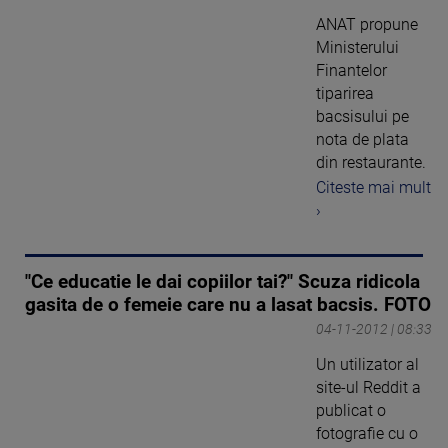
ANAT propune
Ministerului
Finantelor
tiparirea
bacsisului pe
nota de plata
din restaurante.
Citeste mai mult
›
"Ce educatie le dai copiilor tai?" Scuza ridicola
gasita de o femeie care nu a lasat bacsis. FOTO
04-11-2012 | 08:33
Un utilizator al
site-ul Reddit a
publicat o
fotografie cu o