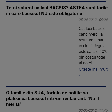
Te-ai saturat sa lasi BACSIS? ASTEA sunt tarile
in care bacsisul NU este obligatoriu:
05-06-2012 | 09:06
Cat lasi bacsis
cand mergi la
restaurant sau
in club? Regula
este sa lasi 10%
din costul total
al notei.
Citeste mai mult
›
O familie din SUA, fortata de politie sa
plateasca bacsisul intr-un restaurant. "Nu il
merita"
03-05-2012 | 11:46