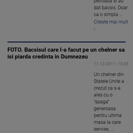
perioada si au
dat bacsis. Doar
ca o simpla ...
Citeste mai mult
›
FOTO. Bacsisul care l-a facut pe un chelner sa
isi piarda credinta in Dumnezeu
11-12-2011 | 15:35
Un chelner din
Statele Unite a
crezut ca s-a
ales cu o
"spaga"
generoasa
pentru ultima
masa la care
servise, ...