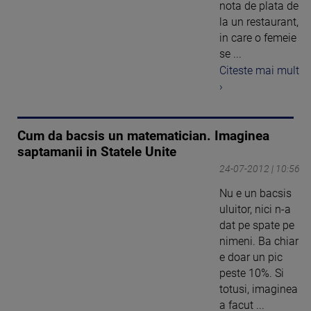
nota de plata de
la un restaurant,
in care o femeie
se ...
Citeste mai mult
›
Cum da bacsis un matematician. Imaginea
saptamanii in Statele Unite
24-07-2012 | 10:56
Nu e un bacsis
uluitor, nici n-a
dat pe spate pe
nimeni. Ba chiar
e doar un pic
peste 10%. Si
totusi, imaginea
a facut ...