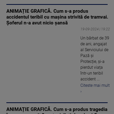
ANIMAȚIE GRAFICĂ. Cum s-a produs
accidentul teribil cu mașina strivită de tramvai.
Șoferul n-a avut nicio șansă
19-09-2024 | 19:22
Un bărbat de 39
de ani, angajat
al Serviciului de
Pază și
Protecție, și-a
pierdut viața
într-un teribil
accident ...
Citeste mai mult
›
ANIMAȚIE GRAFICĂ. Cum s-a produs tragedia