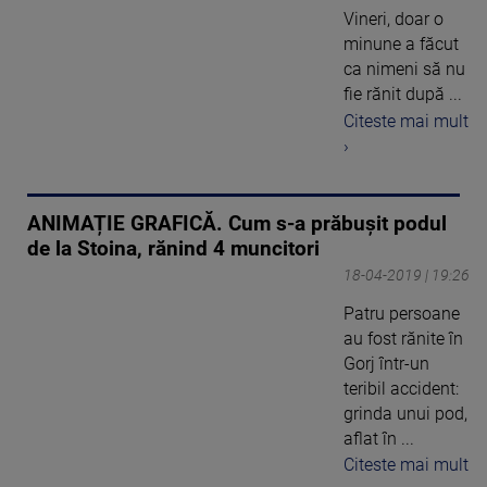
Vineri, doar o
minune a făcut
ca nimeni să nu
fie rănit după ...
Citeste mai mult
›
ANIMAȚIE GRAFICĂ. Cum s-a prăbușit podul
de la Stoina, rănind 4 muncitori
18-04-2019 | 19:26
Patru persoane
au fost rănite în
Gorj într-un
teribil accident:
grinda unui pod,
aflat în ...
Citeste mai mult