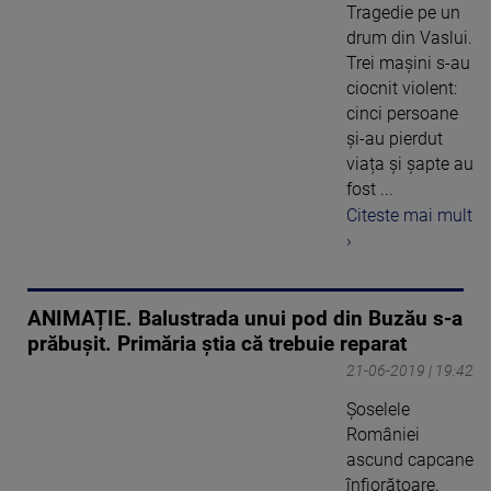
Tragedie pe un
drum din Vaslui.
Trei mașini s-au
ciocnit violent:
cinci persoane
și-au pierdut
viața și șapte au
fost ...
Citeste mai mult
›
ANIMAȚIE. Balustrada unui pod din Buzău s-a
prăbușit. Primăria știa că trebuie reparat
21-06-2019 | 19:42
Şoselele
României
ascund capcane
înfiorătoare.