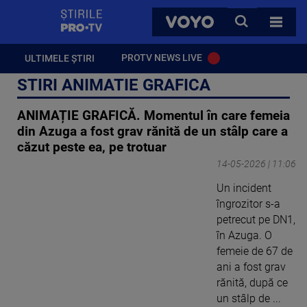
StirilePROTV
CAUTA
VOYO
TOATE 
PROTV NEWS LIVE
ULTIMELE ȘTIRI
STIRI ANIMATIE GRAFICA
ANIMAȚIE GRAFICĂ. Momentul în care femeia
din Azuga a fost grav rănită de un stâlp care a
căzut peste ea, pe trotuar
14-05-2026 | 11:06
Un incident
îngrozitor s-a
petrecut pe DN1,
în Azuga. O
femeie de 67 de
ani a fost grav
rănită, după ce
un stâlp de ...