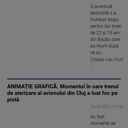
O aventură
teribilistă s-a
încheiat tragic
pentru doi tineri
de 22 și 15 ani
din Bacău care
au murit după
ce au ...
Citeste mai mult
›
ANIMAȚIE GRAFICĂ. Momentul în care trenul
de aterizare al avionului din Cluj a luat foc pe
pistă
16-10-2021 | 17:52
Au fost
momente de