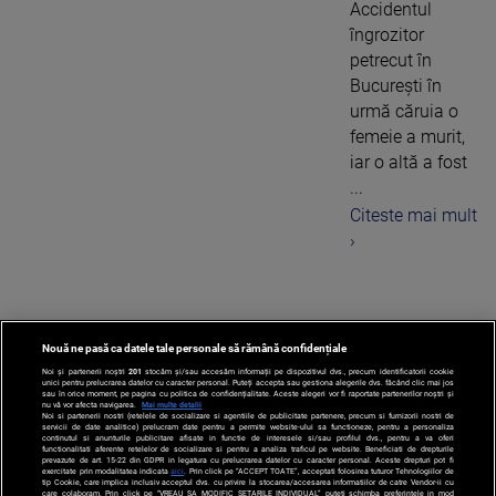
Accidentul
îngrozitor
petrecut în
București în
urmă căruia o
femeie a murit,
iar o altă a fost
...
Citeste mai mult
›
Nouă ne pasă ca datele tale personale să rămână confidențiale
1
Noi și partenerii noștri
201
stocăm și/sau accesăm informații pe dispozitivul dvs., precum identificatorii cookie
unici pentru prelucrarea datelor cu caracter personal. Puteți accepta sau gestiona alegerile dvs. făcând clic mai jos
sau în orice moment, pe pagina cu politica de confidențialitate. Aceste alegeri vor fi raportate partenerilor noștri și
nu vă vor afecta navigarea.
Mai multe detalii
Noi si partenerii nostri (retelele de socializare si agentiile de publicitate partenere, precum si furnizorii nostri de
servicii de date analitice) prelucram date pentru a permite website-ului sa functioneze, pentru a personaliza
continutul si anunturile publicitare afisate in functie de interesele si/sau profilul dvs., pentru a va oferi
functionalitati aferente retelelor de socializare si pentru a analiza traficul pe website. Beneficiati de drepturile
prevazute de art. 15-22 din GDPR in legatura cu prelucrarea datelor cu caracter personal. Aceste drepturi pot fi
exercitate prin modalitatea indicata
aici
. Prin click pe “ACCEPT TOATE”, acceptati folosirea tuturor Tehnologiilor de
tip Cookie, care implica inclusiv acceptul dvs. cu privire la stocarea/accesarea informatiilor de catre Vendor-ii cu
care colaboram. Prin click pe “VREAU SA MODIFIC SETARILE INDIVIDUAL” puteti schimba preferintele in mod