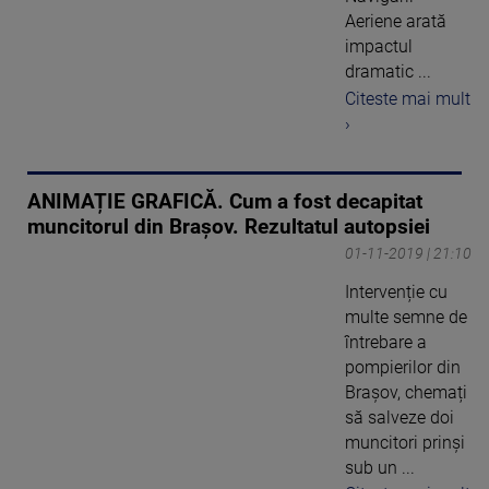
Aeriene arată
impactul
dramatic ...
Citeste mai mult
›
ANIMAȚIE GRAFICĂ. Cum a fost decapitat
muncitorul din Brașov. Rezultatul autopsiei
01-11-2019 | 21:10
Intervenție cu
multe semne de
întrebare a
pompierilor din
Brașov, chemați
să salveze doi
muncitori prinși
sub un ...