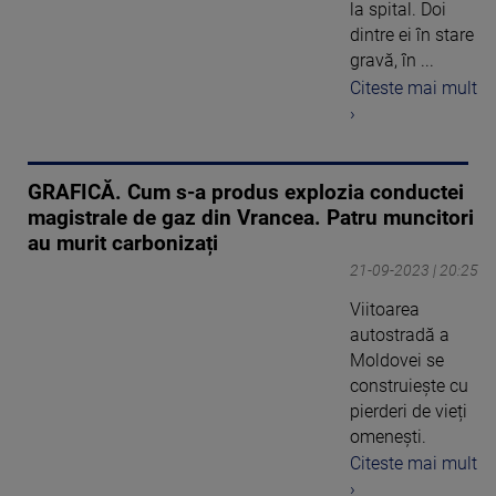
la spital. Doi
dintre ei în stare
gravă, în ...
Citeste mai mult
›
GRAFICĂ. Cum s-a produs explozia conductei
magistrale de gaz din Vrancea. Patru muncitori
au murit carbonizați
21-09-2023 | 20:25
Viitoarea
autostradă a
Moldovei se
construiește cu
pierderi de vieți
omenești.
Citeste mai mult
›