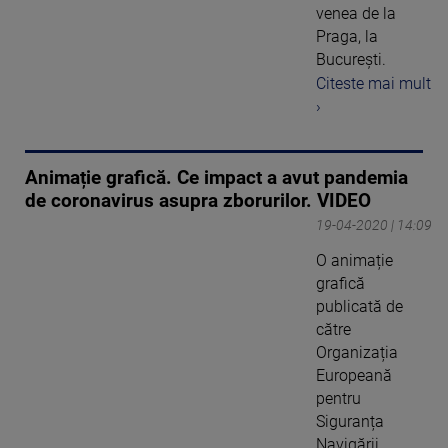
venea de la
Praga, la
București.
Citeste mai mult
›
Animație grafică. Ce impact a avut pandemia
de coronavirus asupra zborurilor. VIDEO
19-04-2020 | 14:09
O animație
grafică
publicată de
către
Organizația
Europeană
pentru
Siguranța
Navigării