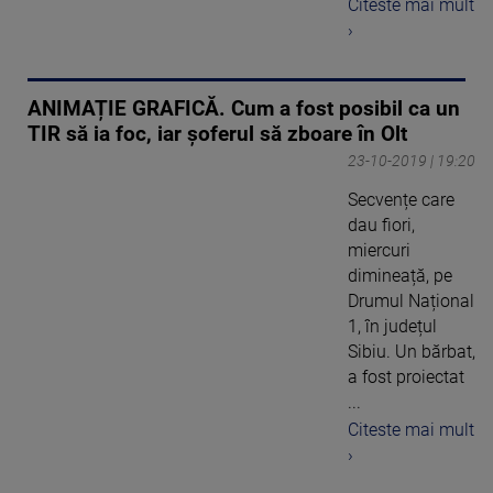
Citeste mai mult
›
ANIMAȚIE GRAFICĂ. Cum a fost posibil ca un
TIR să ia foc, iar şoferul să zboare în Olt
23-10-2019 | 19:20
Secvențe care
dau fiori,
miercuri
dimineață, pe
Drumul Național
1, în județul
Sibiu. Un bărbat,
a fost proiectat
...
Citeste mai mult
›