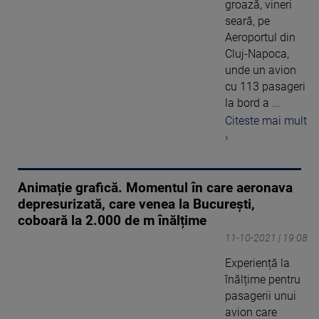
groază, vineri
seară, pe
Aeroportul din
Cluj-Napoca,
unde un avion
cu 113 pasageri
la bord a ...
Citeste mai mult
›
Animație grafică. Momentul în care aeronava
depresurizată, care venea la București,
coboară la 2.000 de m înălțime
11-10-2021 | 19:08
Experiență la
înălțime pentru
pasagerii unui
avion care