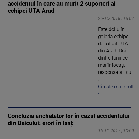
accidentul în care au murit 2 suporteri ai
echipei UTA Arad
26-10-2018 | 18:07
Este doliu în
galeria echipei
de fotbal UTA
din Arad. Doi
dintre fanii cei
mai înfocaţi,
responsabili cu
...
Citeste mai mult
›
Concluzia anchetatorilor în cazul accidentului
din Baicului: erori în lanț
16-11-2017 | 19:00