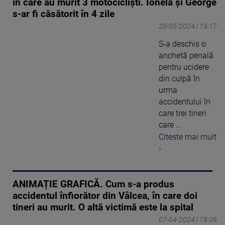
în care au murit 3 motocicliști. Ionela și George
s-ar fi căsătorit în 4 zile
20-05-2024 | 19:17
S-a deschis o
anchetă penală
pentru ucidere
din culpă în
urma
accidentului în
care trei tineri
care ...
Citeste mai mult
›
ANIMAȚIE GRAFICĂ. Cum s-a produs
accidentul înfiorător din Vâlcea, în care doi
tineri au murit. O altă victimă este la spital
07-04-2024 | 19:09