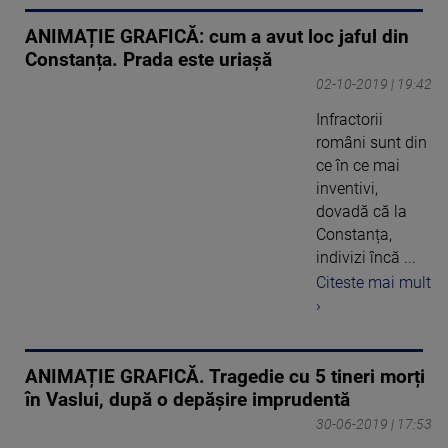
ANIMAȚIE GRAFICĂ: cum a avut loc jaful din
Constanța. Prada este uriaşă
02-10-2019 | 19:42
Infractorii
români sunt din
ce în ce mai
inventivi,
dovadă că la
Constanța,
indivizi încă ...
Citeste mai mult
›
ANIMAȚIE GRAFICĂ. Tragedie cu 5 tineri morți
în Vaslui, după o depășire imprudentă
30-06-2019 | 17:53