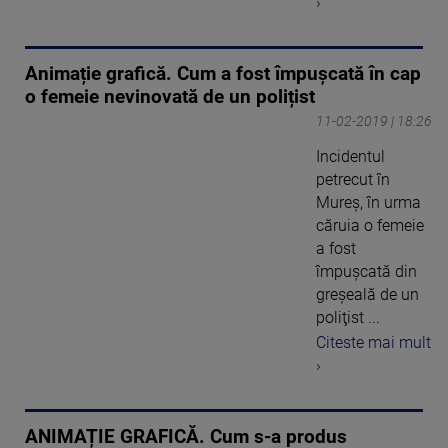
›
Animație grafică. Cum a fost împușcată în cap
o femeie nevinovată de un polițist
11-02-2019 | 18:26
Incidentul
petrecut în
Mureş, în urma
căruia o femeie
a fost
împuşcată din
greşeală de un
poliţist ...
Citeste mai mult
›
ANIMAȚIE GRAFICĂ. Cum s-a produs