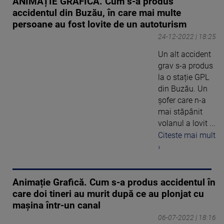
ANIMAȚIE GRAFICĂ. Cum s-a produs
accidentul din Buzău, în care mai multe
persoane au fost lovite de un autoturism
24-12-2022 | 18:25
Un alt accident
grav s-a produs
la o stație GPL
din Buzău. Un
șofer care n-a
mai stăpânit
volanul a lovit ...
Citeste mai mult
›
Animație Grafică. Cum s-a produs accidentul în
care doi tineri au murit după ce au plonjat cu
mașina într-un canal
06-07-2022 | 18:16