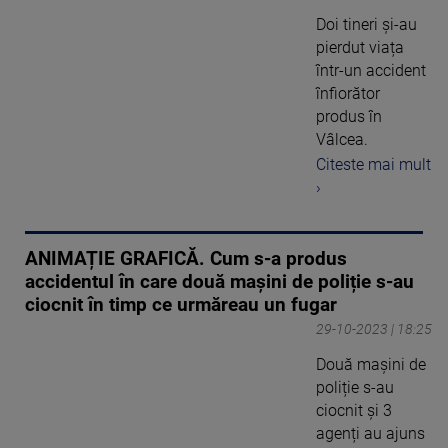
Doi tineri și-au
pierdut viața
într-un accident
înfiorător
produs în
Vâlcea.
Citeste mai mult
›
ANIMAȚIE GRAFICĂ. Cum s-a produs
accidentul în care două mașini de poliție s-au
ciocnit în timp ce urmăreau un fugar
29-10-2023 | 18:25
Două mașini de
poliție s-au
ciocnit și 3
agenți au ajuns