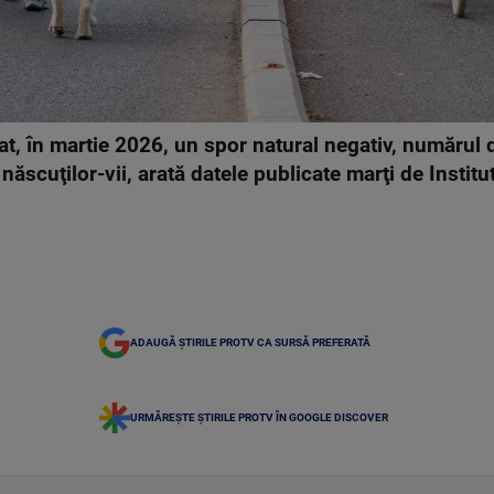
at, în martie 2026, un spor natural negativ, numărul
născuţilor-vii, arată datele publicate marţi de Institu
ADAUGĂ ȘTIRILE PROTV CA SURSĂ PREFERATĂ
URMĂREȘTE ȘTIRILE PROTV ÎN GOOGLE DISCOVER