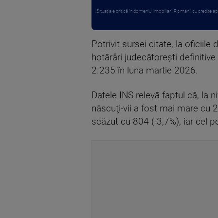
„Situația e critică în domeniul imobiliar”. Românii cu credite apr
Potrivit sursei citate, la oficiil
hotărâri judecătoreşti definitive
2.235 în luna martie 2026.
Datele INS relevă faptul că, la 
născuţi-vii a fost mai mare cu 
scăzut cu 804 (-3,7%), iar cel 