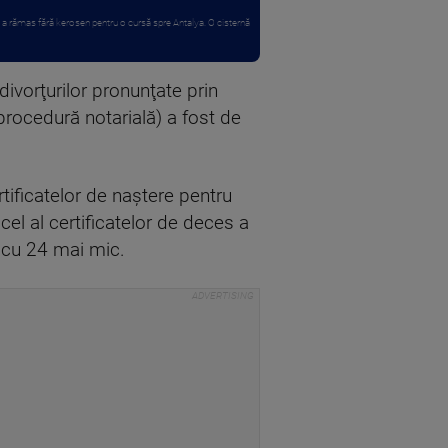
 a rămas fără kerosen pentru o cursă spre Antalya. O cisternă
 divorţurilor pronunţate prin
 procedură notarială) a fost de
tificatelor de naştere pentru
el al certificatelor de deces a
t cu 24 mai mic.