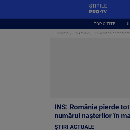
StirilePROTV
TOP CITITE
U
Stirileprotv
Știri Actuale
INS: România pierde tot ma
INS: România pierde tot
numărul nașterilor în ma
ȘTIRI ACTUALE