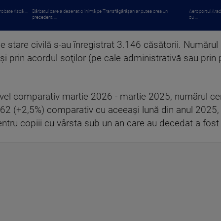
obate riscă ...
Bărbatul care a desenat o inimă pe Transfăgărășan ar putea crea un
Aeroportul Arad
precedent. ...
cu ...
e de stare civilă s-au înregistrat 3.146 căsătorii. Numărul
 şi prin acordul soţilor (pe cale administrativă sau prin
nivel comparativ martie 2026 - martie 2025, numărul cer
262 (+2,5%) comparativ cu aceeaşi lună din anul 2025, c
pentru copiii cu vârsta sub un an care au decedat a fos