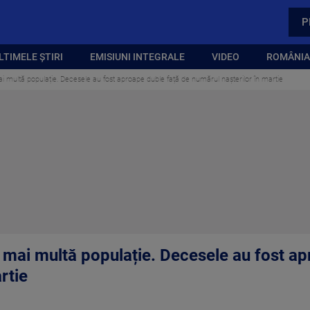
P
LTIMELE ȘTIRI
EMISIUNI INTEGRALE
VIDEO
ROMÂNIA,
i multă populație. Decesele au fost aproape duble față de numărul nașterilor în martie
 mai multă populație. Decesele au fost ap
rtie