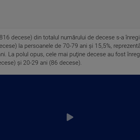
.816 decese) din totalul numărului de decese s-a înregi
decese) la persoanele de 70-79 ani şi 15,5%, reprezent
ni. La polul opus, cele mai puţine decese au fost înregi
ecese) şi 20-29 ani (86 decese).