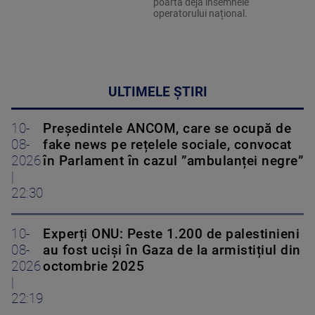
poartă deja însemnele
operatorului național.
ULTIMELE ȘTIRI
10-
Președintele ANCOM, care se ocupă de
08-
fake news pe rețelele sociale, convocat
2026
în Parlament în cazul ”ambulanței negre”
|
22:30
10-
Experți ONU: Peste 1.200 de palestinieni
08-
au fost uciși în Gaza de la armistițiul din
2026
octombrie 2025
|
22:19