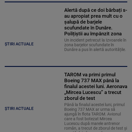
Alertă după ce doi bărbați s-
au apropiat prea mult cu o
șalupă de barjele
scufundate în Dunăre.
Polițiștii au împânzit zona
Un incident petrecut la Izvoarele în
ȘTIRI ACTUALE
zona barjelor scufundate în
Dunăre a pus în alertă autoritățile.
TAROM va primi primul
Boeing 737 MAX până la
finalul acestei luni. Aeronava
„Mircea Lucescu” a trecut
zborul de test
Până la finalul acestei luni, primul
ȘTIRI ACTUALE
Boeing 737 MAX ar urma să
ajungă în flota TAROM. Avionul
care a fost botezat Mircea
Lucescu după marele antrenor
român, a trecut de zborul de test și