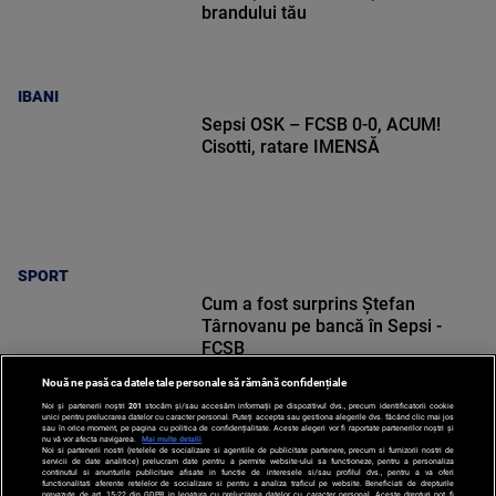
brandului tău
IBANI
Sepsi OSK – FCSB 0-0, ACUM!
Cisotti, ratare IMENSĂ
SPORT
Cum a fost surprins Ștefan
Târnovanu pe bancă în Sepsi -
FCSB
Nouă ne pasă ca datele tale personale să rămână confidențiale
Noi și partenerii noștri
201
stocăm și/sau accesăm informații pe dispozitivul dvs., precum identificatorii cookie
unici pentru prelucrarea datelor cu caracter personal. Puteți accepta sau gestiona alegerile dvs. făcând clic mai jos
sau în orice moment, pe pagina cu politica de confidențialitate. Aceste alegeri vor fi raportate partenerilor noștri și
nu vă vor afecta navigarea.
Mai multe detalii
Noi si partenerii nostri (retelele de socializare si agentiile de publicitate partenere, precum si furnizorii nostri de
SPORT
servicii de date analitice) prelucram date pentru a permite website-ului sa functioneze, pentru a personaliza
continutul si anunturile publicitare afisate in functie de interesele si/sau profilul dvs., pentru a va oferi
functionalitati aferente retelelor de socializare si pentru a analiza traficul pe website. Beneficiati de drepturile
prevazute de art. 15-22 din GDPR in legatura cu prelucrarea datelor cu caracter personal. Aceste drepturi pot fi