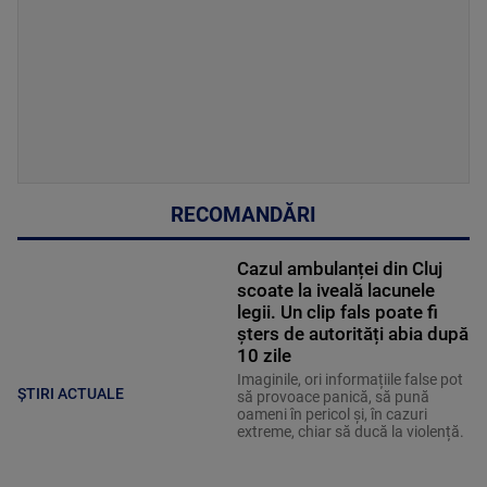
RECOMANDĂRI
Cazul ambulanței din Cluj
scoate la iveală lacunele
legii. Un clip fals poate fi
șters de autorități abia după
10 zile
Imaginile, ori informațiile false pot
ȘTIRI ACTUALE
să provoace panică, să pună
oameni în pericol și, în cazuri
extreme, chiar să ducă la violență.