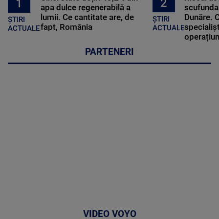
2
1
apa dulce regenerabilă a
scufundar
lumii. Ce cantitate are, de
Dunăre. C
ȘTIRI
ȘTIRI
fapt, România
specialișt
ACTUALE
ACTUALE
operațiun
PARTENERI
VIDEO VOYO