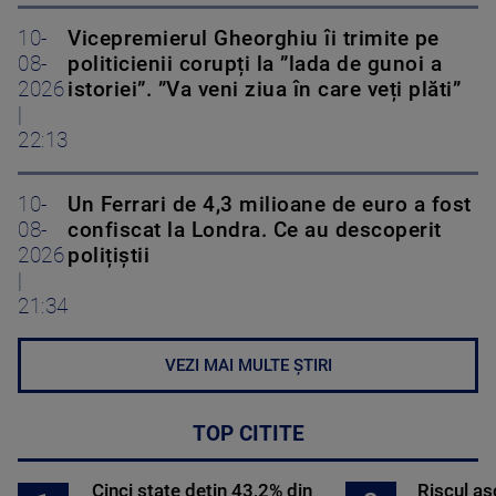
10-
Vicepremierul Gheorghiu îi trimite pe
08-
politicienii corupți la ”lada de gunoi a
2026
istoriei”. ”Va veni ziua în care veți plăti”
|
22:13
10-
Un Ferrari de 4,3 milioane de euro a fost
08-
confiscat la Londra. Ce au descoperit
2026
polițiștii
|
21:34
VEZI MAI MULTE ȘTIRI
TOP CITITE
Cinci state dețin 43,2% din
Riscul a