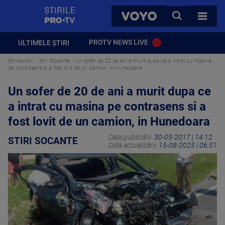
StirilePROTV
CAUTA
VOYO
TOATE 
PROTV NEWS LIVE
ULTIMELE ȘTIRI
Stirileprotv
Stiri Socante
Un sofer de 20 de ani a murit dupa ce a intrat cu masina
pe contrasens si a fost lovit de un camion, in Hunedoara
Un sofer de 20 de ani a murit dupa ce
a intrat cu masina pe contrasens si a
fost lovit de un camion, in Hunedoara
Data publicării:
30-05-2017 | 14:12
STIRI SOCANTE
Data actualizării:
15-08-2025 | 06:51