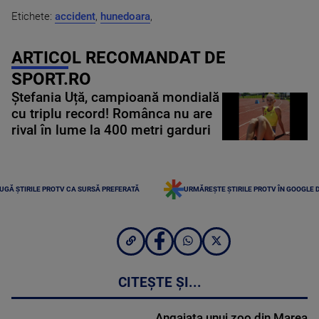
Etichete:
accident
,
hunedoara
,
ARTICOL RECOMANDAT DE
SPORT.RO
Ștefania Uță, campioană mondială
cu triplu record! Românca nu are
rival în lume la 400 metri garduri
UGĂ ȘTIRILE PROTV CA SURSĂ PREFERATĂ
URMĂREȘTE ȘTIRILE PROTV ÎN GOOGLE 
CITEȘTE ȘI...
Angajata unui zoo din Marea