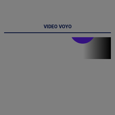
VIDEO VOYO
Doctor de
bine
Doctor de
Grijă | Ediția
16 |
Telemedicina