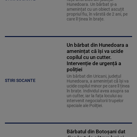
Hunedoara. Un bărbat și-a
amenințat cu un obiect ascuțit
propriul fiu, în vârstă de 2 ani, pe
care îl ținea în brațe.
Un bărbat din Hunedoara a
amenințat că își va ucide
copilul cu un cutter.
Intervenție de urgență a
poliției
Un bărbat din Uricani, județul
STIRI SOCANTE
Hunedoara, a amenințat că își va
ucide copilul minor pe care îl ținea
în brațe. Individul avea asupra sa
un cutter, iar la fața locului au
intervenit negociatorii trupelor
speciale ale Poliției.
Bărbatul din Botoșani dat