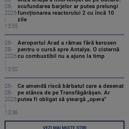
08-
scufundarea barjelor ar putea prelungi
2026
funcționarea reactorului 2 cu încă 10
|
zile
13:55
06-
Aeroportul Arad a rămas fără kerosen
08-
pentru o cursă spre Antalya. O cisternă
2026
cu combustibil nu a ajuns la timp
|
13:50
06-
Ce amendă riscă bărbatul care a desenat
08-
pe stânca de pe Transfăgărășan. Ar
2026
putea fi obligat să șteargă „opera”
|
13:36
VEZI MAI MULTE ȘTIRI