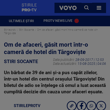
StirilePROTV
CAUTA
VOYO
TOATE 
PROTV NEWS LIVE
ULTIMELE ȘTIRI
Stirileprotv
Stiri Socante
Om de afaceri, găsit mort într-o cameră de hotel din
Târgoviște
Om de afaceri, găsit mort într-o
cameră de hotel din Târgoviște
Data publicării:
28-09-2017 | 12:53
STIRI SOCANTE
Data actualizării:
15-08-2025 | 04:06
Un bărbat de 39 de ani şi-a pus capăt zilelor,
într-un hotel din centrul oraşului Târgovişte! Din
biletul de adio se înţelege că omul a luat această
cumplită decizie din cauza unor afaceri eşuate.
STIRILEPROTV