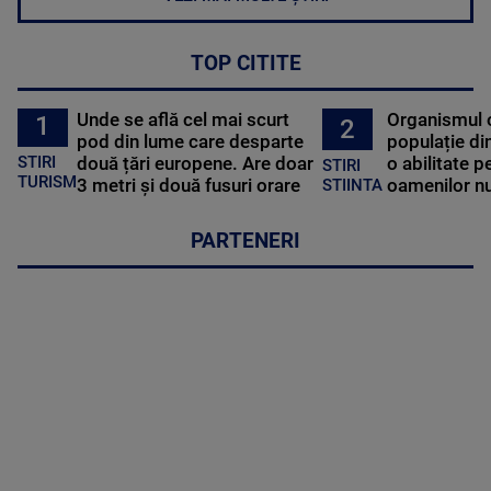
TOP CITITE
Unde se află cel mai scurt
Organismul 
1
2
pod din lume care desparte
populație di
STIRI
două țări europene. Are doar
o abilitate p
STIRI
TURISM
3 metri și două fusuri orare
oamenilor nu
STIINTA
PARTENERI