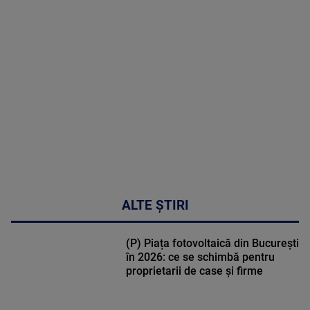
in
cardiologie
MAI
MULTE
DETALII
34:04
ALTE ȘTIRI
(P) Piața fotovoltaică din București
în 2026: ce se schimbă pentru
proprietarii de case și firme