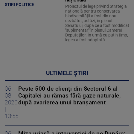
STIRI POLITICE
Proiectul de lege privind Strategia
naţională pentru conservarea
biodiversităţii a fost din nou
dezbătut, astăzi, în plenul
Senatului, după ce a fost modificat
"suplimentar" în plenul Camerei
Deputaţilor. În urmă cu puțin timp,
legea a fost adoptată.
ULTIMELE ȘTIRI
06-
Peste 500 de clienți din Sectorul 6 al
08-
Capitalei au rămas fără gaze naturale,
2026
după avarierea unui branșament
|
13:55
06-
Miza uriașă a intervenției de pe Dunăre: