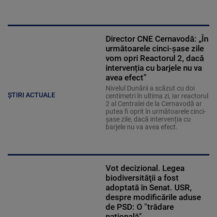
Director CNE Cernavodă: „În
următoarele cinci-șase zile
vom opri Reactorul 2, dacă
intervenția cu barjele nu va
avea efect”
Nivelul Dunării a scăzut cu doi
ȘTIRI ACTUALE
centimetri în ultima zi, iar reactorul
2 al Centralei de la Cernavodă ar
putea fi oprit în următoarele cinci-
șase zile, dacă intervenția cu
barjele nu va avea efect.
Vot decizional. Legea
biodiversităţii a fost
adoptată în Senat. USR,
despre modificările aduse
de PSD: O "trădare
națională"