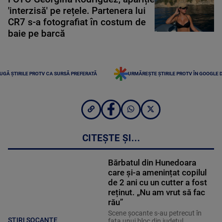
'interzisă' pe rețele. Partenera lui
CR7 s-a fotografiat în costum de
baie pe barcă
UGĂ ȘTIRILE PROTV CA SURSĂ PREFERATĂ
URMĂREȘTE ȘTIRILE PROTV ÎN GOOGLE 
CITEȘTE ȘI...
Bărbatul din Hunedoara
care și-a amenințat copilul
de 2 ani cu un cutter a fost
reținut. „Nu am vrut să fac
rău”
Scene șocante s-au petrecut în
STIRI SOCANTE
fața unui bloc din județul