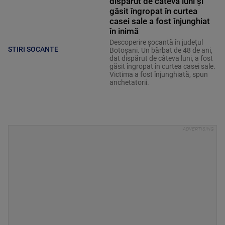
dispărut de câteva luni și
găsit îngropat în curtea
casei sale a fost înjunghiat
în inimă
Descoperire șocantă în județul
STIRI SOCANTE
Botoșani. Un bărbat de 48 de ani,
dat dispărut de câteva luni, a fost
găsit îngropat în curtea casei sale.
Victima a fost înjunghiată, spun
anchetatorii.