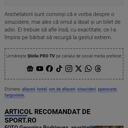
Anchetatorii sunt convinşi că e vorba despre o
sinucidere, mai ales că omul a lăsat şi un bilet de
adio. Ei trebuie să afle însă, cu exactitate, ce l-a
împins pe bărbat să recurgă la gestul extrem.
Urmărește
Știrile PRO TV
pe canalul de social media preferat:
Etichete:
afaceri
,
hotel
,
om de afaceri
,
sinucideri
,
spanzurat
,
targoviste
,
ARTICOL RECOMANDAT DE
SPORT.RO
FOTO Georgina Rodriguez, apariție