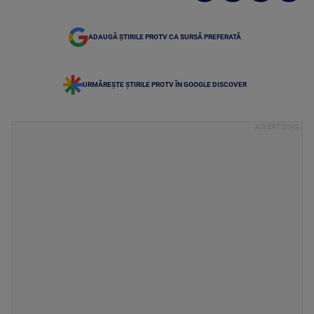
ADAUGĂ ȘTIRILE PROTV CA SURSĂ PREFERATĂ
URMĂREȘTE ȘTIRILE PROTV ÎN GOOGLE DISCOVER