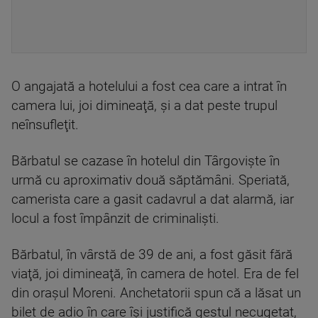
O angajată a hotelului a fost cea care a intrat în
camera lui, joi dimineaţă, şi a dat peste trupul
neînsufleţit.
Bărbatul se cazase în hotelul din Târgovişte în
urmă cu aproximativ două săptămâni. Speriată,
camerista care a gasit cadavrul a dat alarmă, iar
locul a fost împânzit de criminalişti.
Bărbatul, în vârstă de 39 de ani, a fost găsit fără
viaţă, joi dimineaţă, în camera de hotel. Era de fel
din oraşul Moreni. Anchetatorii spun că a lăsat un
bilet de adio în care îşi justifică gestul necugetat,