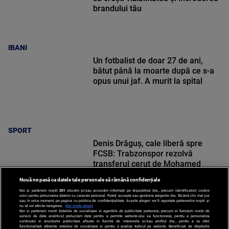
brandului tău
IBANI
Un fotbalist de doar 27 de ani,
bătut până la moarte după ce s-a
opus unui jaf. A murit la spital
SPORT
Denis Drăguș, cale liberă spre
FCSB: Trabzonspor rezolvă
transferul cerut de Mohamed
Salah
Nouă ne pasă ca datele tale personale să rămână confidențiale
Noi și partenerii noștri
201
stocăm și/sau accesăm informații pe dispozitivul dvs., precum identificatorii cookie
unici pentru prelucrarea datelor cu caracter personal. Puteți accepta sau gestiona alegerile dvs. făcând clic mai jos
sau în orice moment, pe pagina cu politica de confidențialitate. Aceste alegeri vor fi raportate partenerilor noștri și
nu vă vor afecta navigarea.
Mai multe detalii
Noi si partenerii nostri (retelele de socializare si agentiile de publicitate partenere, precum si furnizorii nostri de
SPORT
servicii de date analitice) prelucram date pentru a permite website-ului sa functioneze, pentru a personaliza
continutul si anunturile publicitare afisate in functie de interesele si/sau profilul dvs., pentru a va oferi
functionalitati aferente retelelor de socializare si pentru a analiza traficul pe website. Beneficiati de drepturile