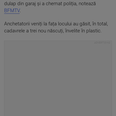
dulap din garaj și a chemat poliția, notează
BFMTV
.
Anchetatorii veniți la fața locului au găsit, în total,
cadavrele a trei nou născuți, învelite în plastic.