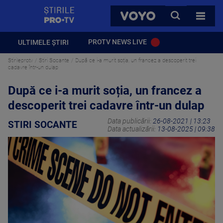
StirilePROTV
CAUTA
VOYO
TOATE 
PROTV NEWS LIVE
ULTIMELE ȘTIRI
Stirileprotv
Stiri Socante
După ce i-a murit soția, un francez a descoperit trei
cadavre într-un dulap
După ce i-a murit soția, un francez a
descoperit trei cadavre într-un dulap
Data publicării:
26-08-2021 | 13:23
STIRI SOCANTE
Data actualizării:
13-08-2025 | 09:38