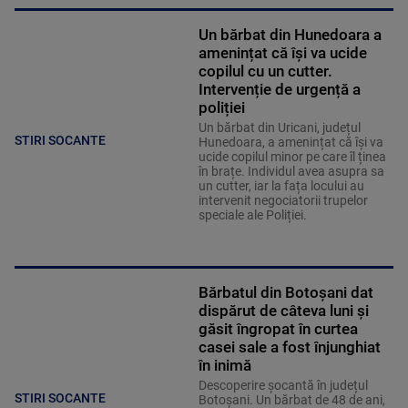
Un bărbat din Hunedoara a
amenințat că își va ucide
copilul cu un cutter.
Intervenție de urgență a
poliției
Un bărbat din Uricani, județul
STIRI SOCANTE
Hunedoara, a amenințat că își va
ucide copilul minor pe care îl ținea
în brațe. Individul avea asupra sa
un cutter, iar la fața locului au
intervenit negociatorii trupelor
speciale ale Poliției.
Bărbatul din Botoșani dat
dispărut de câteva luni și
găsit îngropat în curtea
casei sale a fost înjunghiat
în inimă
Descoperire șocantă în județul
STIRI SOCANTE
Botoșani. Un bărbat de 48 de ani,