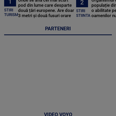
Unde se află cel mai scurt
Organismul 
1
2
pod din lume care desparte
populație di
STIRI
două țări europene. Are doar
o abilitate p
STIRI
TURISM
3 metri și două fusuri orare
oamenilor nu
STIINTA
PARTENERI
VIDEO VOYO