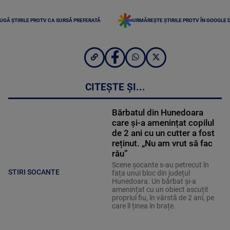
UGĂ ȘTIRILE PROTV CA SURSĂ PREFERATĂ
URMĂREȘTE ȘTIRILE PROTV ÎN GOOGLE 
CITEȘTE ȘI...
Bărbatul din Hunedoara
care și-a amenințat copilul
de 2 ani cu un cutter a fost
reținut. „Nu am vrut să fac
rău”
Scene șocante s-au petrecut în
STIRI SOCANTE
fața unui bloc din județul
Hunedoara. Un bărbat și-a
amenințat cu un obiect ascuțit
propriul fiu, în vârstă de 2 ani, pe
care îl ținea în brațe.