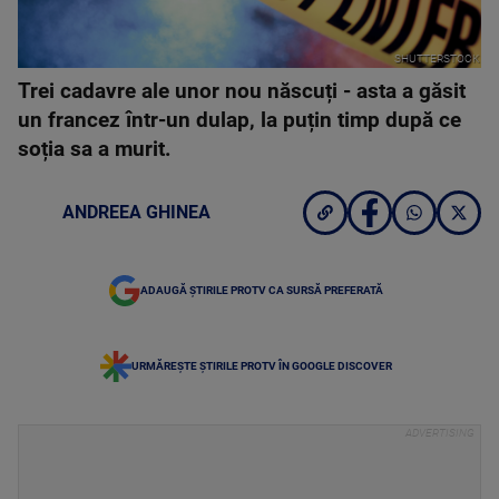
SHUTTERSTOCK
Trei cadavre ale unor nou născuți - asta a găsit
un francez într-un dulap, la puțin timp după ce
soția sa a murit.
ANDREEA GHINEA
ADAUGĂ ȘTIRILE PROTV CA SURSĂ PREFERATĂ
URMĂREȘTE ȘTIRILE PROTV ÎN GOOGLE DISCOVER