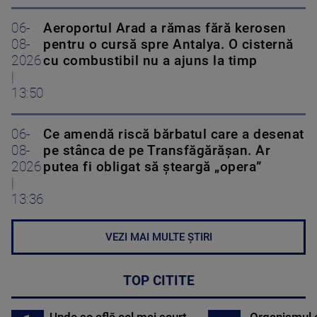
06-
Aeroportul Arad a rămas fără kerosen
08-
pentru o cursă spre Antalya. O cisternă
2026
cu combustibil nu a ajuns la timp
|
13:50
06-
Ce amendă riscă bărbatul care a desenat
08-
pe stânca de pe Transfăgărășan. Ar
2026
putea fi obligat să șteargă „opera”
|
13:36
VEZI MAI MULTE ȘTIRI
TOP CITITE