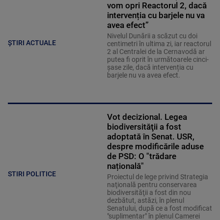
vom opri Reactorul 2, dacă
intervenția cu barjele nu va
avea efect”
Nivelul Dunării a scăzut cu doi
ȘTIRI ACTUALE
centimetri în ultima zi, iar reactorul
2 al Centralei de la Cernavodă ar
putea fi oprit în următoarele cinci-
șase zile, dacă intervenția cu
barjele nu va avea efect.
Vot decizional. Legea
biodiversităţii a fost
adoptată în Senat. USR,
despre modificările aduse
de PSD: O "trădare
națională"
STIRI POLITICE
Proiectul de lege privind Strategia
naţională pentru conservarea
biodiversităţii a fost din nou
dezbătut, astăzi, în plenul
Senatului, după ce a fost modificat
"suplimentar" în plenul Camerei