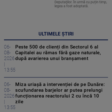
Deputaţilor. În urmă cu puțin timp,
legea a fost adoptată.
ULTIMELE ȘTIRI
06-
Peste 500 de clienți din Sectorul 6 al
08-
Capitalei au rămas fără gaze naturale,
2026
după avarierea unui branșament
|
13:55
06-
Miza uriașă a intervenției de pe Dunăre:
08-
scufundarea barjelor ar putea prelungi
2026
funcționarea reactorului 2 cu încă 10
|
zile
13:55