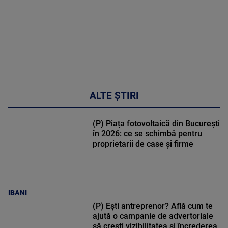
MULTE
DETALII
34:04
ALTE ȘTIRI
(P) Piața fotovoltaică din București
în 2026: ce se schimbă pentru
proprietarii de case și firme
IBANI
(P) Ești antreprenor? Află cum te
ajută o campanie de advertoriale
să crești vizibilitatea și încrederea