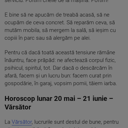
serviciu. Poftim cheile de la mașină. Poftim!”
E bine să ne apucăm de treabă acasă, să ne
ocupăm de ceva concret. Să reparăm ceva, să
mutăm mobila, să mergem la sală, să ieșim cu
copiii în parc sau să alergăm pe alei.
Pentru că dacă toată această tensiune rămâne
înăuntru, face prăpăd: ne afectează corpul fizic,
psihicul, spiritul, tot. Dar dacă o descărcăm în
afară, facem și un lucru bun: facem curat prin
gospodărie, în garaj, vopsim pomii, tăiem iarba.
Horoscop lunar 20 mai – 21 iunie –
Vărsător
La
Vărsător
, lucrurile sunt destul de bune, pentru