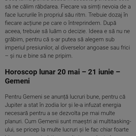
să ne călim răbdarea. Fiecare va simți nevoia de a
face lucrurile în propriul său ritm. Trebuie dozaj în
fiecare acțiune pe care o întreprindem. După
aceea, trebuie să luăm o decizie. Ideea e să nu ne
grăbim, pentru că s-ar putea să alegem sub
imperiul presiunilor, al diverselor angoase sau frici
– și nu e bine să ne pripim.
Horoscop lunar 20 mai – 21 iunie –
Gemeni
Pentru Gemeni se anunță lucruri bune, pentru că
Jupiter a stat în zodia lor și le-a infuzat energia
necesară pentru a se dezvolta pe mai multe
planuri. Cum Gemenii sunt maeștri ai multitasking-
ului, se pricep la multe lucruri și le fac chiar foarte