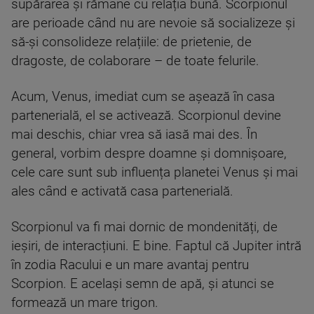
supărarea și rămâne cu relația bună. Scorpionul
are perioade când nu are nevoie să socializeze și
să-și consolideze relațiile: de prietenie, de
dragoste, de colaborare – de toate felurile.
Acum, Venus, imediat cum se așează în casa
partenerială, el se activează. Scorpionul devine
mai deschis, chiar vrea să iasă mai des. În
general, vorbim despre doamne și domnișoare,
cele care sunt sub influența planetei Venus și mai
ales când e activată casa partenerială.
Scorpionul va fi mai dornic de mondenități, de
ieșiri, de interacțiuni. E bine. Faptul că Jupiter intră
în zodia Racului e un mare avantaj pentru
Scorpion. E același semn de apă, și atunci se
formează un mare trigon.