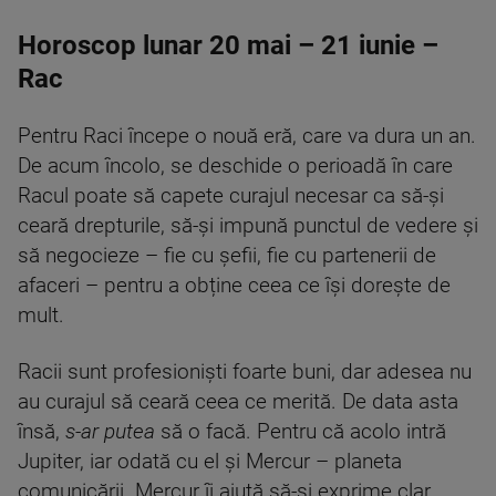
Horoscop lunar 20 mai – 21 iunie –
Rac
Pentru Raci începe o nouă eră, care va dura un an.
De acum încolo, se deschide o perioadă în care
Racul poate să capete curajul necesar ca să-și
ceară drepturile, să-și impună punctul de vedere și
să negocieze – fie cu șefii, fie cu partenerii de
afaceri – pentru a obține ceea ce își dorește de
mult.
Racii sunt profesioniști foarte buni, dar adesea nu
au curajul să ceară ceea ce merită. De data asta
însă,
s-ar putea
să o facă. Pentru că acolo intră
Jupiter, iar odată cu el și Mercur – planeta
comunicării. Mercur îi ajută să-și exprime clar