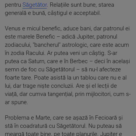
pentru
Săgetător
. Relațiile sunt bune, starea
generală e bună, câștigul e acceptabil.
Venus e micul benefic, aduce bani, dar patronul ei
este marele Benefic – adică Jupiter, patronul
zodiacului, "bancherul" astrologic, care este acum
în zodia Racului. Ar putea veni un câștig. S-ar
putea ca Saturn, care e în Berbec – deci în același
semn de foc cu Săgetătorul – să nu-l afecteze
foarte tare. Poate asistă la un tablou care nu e al
lui, dar trage niște concluzii. Are și el lecții de
viață, dar cumva tangențial, prin mijlocitori, cum s-
ar spune.
Problema e Marte, care se așază în Fecioară și
stă în coadratură cu Săgetătorul. Nu puteau să
meargă toate bine, pe toate planurile. Jupiter e