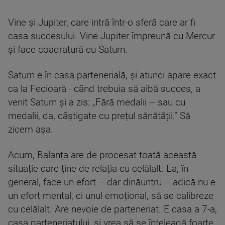
Vine și Jupiter, care intră într-o sferă care ar fi
casa succesului. Vine Jupiter împreună cu Mercur
și face coadratură cu Saturn.
Saturn e în casa partenerială, și atunci apare exact
ca la Fecioară - când trebuia să aibă succes, a
venit Saturn și a zis: „Fără medalii – sau cu
medalii, da, câștigate cu prețul sănătății.” Să
zicem așa.
Acum, Balanța are de procesat toată această
situație care ține de relația cu celălalt. Ea, în
general, face un efort – dar dinăuntru – adică nu e
un efort mental, ci unul emoțional, să se calibreze
cu celălalt. Are nevoie de parteneriat. E casa a 7-a,
casa parteneriatului, și vrea să se înțeleagă foarte