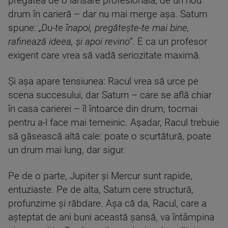
pregătea de o lansare profesională, de un nou
drum în carieră – dar nu mai merge așa. Saturn
spune:
„Du-te înapoi, pregătește-te mai bine,
rafinează ideea, și apoi revino”
. E ca un profesor
exigent care vrea să vadă seriozitate maximă.
Și așa apare tensiunea: Racul vrea să urce pe
scena succesului, dar Saturn – care se află chiar
în casa carierei – îl întoarce din drum, tocmai
pentru a-l face mai temeinic. Așadar, Racul trebuie
să găsească altă cale: poate o scurtătură, poate
un drum mai lung, dar sigur.
Pe de o parte, Jupiter și Mercur sunt rapide,
entuziaste. Pe de alta, Saturn cere structură,
profunzime și răbdare. Așa că da, Racul, care a
așteptat de ani buni această șansă, va întâmpina