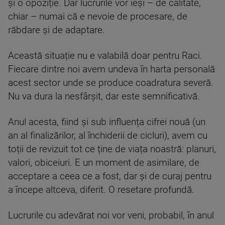
și o opoziție. Dar lucrurile vor ieși – de calitate,
chiar – numai că e nevoie de procesare, de
răbdare și de adaptare.
Această situație nu e valabilă doar pentru Raci.
Fiecare dintre noi avem undeva în harta personală
acest sector unde se produce coadratura severă.
Nu va dura la nesfârșit, dar este semnificativă.
Anul acesta, fiind și sub influența cifrei nouă (un
an al finalizărilor, al închiderii de cicluri), avem cu
toții de revizuit tot ce ține de viața noastră: planuri,
valori, obiceiuri. E un moment de asimilare, de
acceptare a ceea ce a fost, dar și de curaj pentru
a începe altceva, diferit. O resetare profundă.
Lucrurile cu adevărat noi vor veni, probabil, în anul