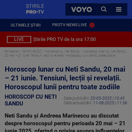
StirilePROTV
CAUTA
VOYO
TOATE 
PROTV NEWS LIVE
ULTIMELE ȘTIRI
LIVE
Știrile PRO TV de la ora 17:00
Stirileprotv
SHOW-BUZZ
Horoscop cu Neti Sandu
Horoscop lunar cu Neti Sandu,
20 mai – 21 iunie. Tensiuni, lecții și revelații. Horoscopul lunii pentru toate zodiile
Horoscop lunar cu Neti Sandu, 20 mai
– 21 iunie. Tensiuni, lecții și revelații.
Horoscopul lunii pentru toate zodiile
HOROSCOP CU NETI
Data publicării:
20-05-2025 | 10:43
SANDU
Data actualizării:
11-08-2025 | 11:56
Neti Sandu și Andreea Marinescu au discutat
despre horoscopul pentru perioada 20 mai – 21
iunie 2025, oferind o privire asupra influențelor