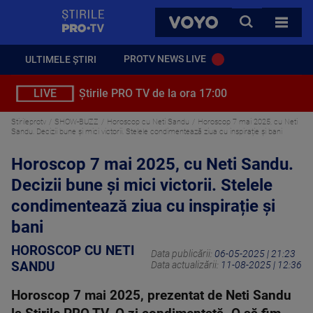
StirilePROTV
CAUTA
VOYO
TOATE 
PROTV NEWS LIVE
ULTIMELE ȘTIRI
LIVE
Știrile PRO TV de la ora 17:00
Stirileprotv
SHOW-BUZZ
Horoscop cu Neti Sandu
Horoscop 7 mai 2025, cu Neti
Sandu. Decizii bune și mici victorii. Stelele condimentează ziua cu inspirație și bani
Horoscop 7 mai 2025, cu Neti Sandu.
Decizii bune și mici victorii. Stelele
condimentează ziua cu inspirație și
bani
HOROSCOP CU NETI
Data publicării:
06-05-2025 | 21:23
SANDU
Data actualizării:
11-08-2025 | 12:36
Horoscop 7 mai 2025, prezentat de Neti Sandu