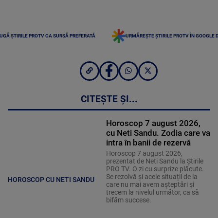
UGĂ ȘTIRILE PROTV CA SURSĂ PREFERATĂ
URMĂREȘTE ȘTIRILE PROTV ÎN GOOGLE 
CITEȘTE ȘI...
Horoscop 7 august 2026,
cu Neti Sandu. Zodia care va
intra în banii de rezervă
Horoscop 7 august 2026,
prezentat de Neti Sandu la Știrile
PRO TV. O zi cu surprize plăcute.
Se rezolvă și acele situații de la
HOROSCOP CU NETI SANDU
care nu mai avem așteptări și
trecem la nivelul următor, ca să
bifăm succese.