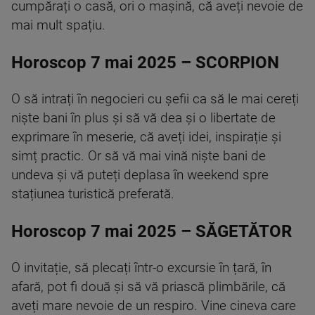
cumpărați o casă, ori o mașină, că aveți nevoie de
mai mult spațiu.
Horoscop 7 mai 2025 – SCORPION
O să intrați în negocieri cu șefii ca să le mai cereți
niște bani în plus și să vă dea și o libertate de
exprimare în meserie, că aveți idei, inspirație și
simț practic. Or să vă mai vină niște bani de
undeva și vă puteți deplasa în weekend spre
stațiunea turistică preferată.
Horoscop 7 mai 2025 – SĂGETĂTOR
O invitație, să plecați într-o excursie în țară, în
afară, pot fi două și să vă priască plimbările, că
aveți mare nevoie de un respiro. Vine cineva care