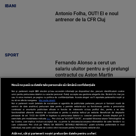
IBANI
Antonio Folha, OUT! El e noul
antrenor de la CFR Cluj
SPORT
Fernando Alonso a cerut un
salariu uluitor pentru a-și prelungi
contractul cu Aston Martin
Nouă ne pasă ca datele tale personale să rămână confidențiale
Noi și partenerii noștri
201
stocăm și/sau accesăm informații pe dispozitivul dvs., precum identificatorii cookie
unici pentru prelucrarea datelor cu caracter personal. Puteți accepta sau gestiona alegerile dvs. făcând clic mai jos
sau în orice moment, pe pagina cu politica de confidențialitate. Aceste alegeri vor fi raportate partenerilor noștri și
nu vă vor afecta navigarea.
Mai multe detalii
SPORT
Noi si partenerii nostri (retelele de socializare si agentiile de publicitate partenere, precum si furnizorii nostri de
servicii de date analitice) prelucram date pentru a permite website-ului sa functioneze, pentru a personaliza
continutul si anunturile publicitare afisate in functie de interesele si/sau profilul dvs., pentru a va oferi
functionalitati aferente retelelor de socializare si pentru a analiza traficul pe website. Beneficiati de drepturile
prevazute de art. 15-22 din GDPR in legatura cu prelucrarea datelor cu caracter personal. Aceste drepturi pot fi
exercitate prin modalitatea indicata
aici
. Prin click pe “ACCEPT TOATE”, acceptati folosirea tuturor Tehnologiilor de
tip Cookie, care implica inclusiv acceptul dvs. cu privire la stocarea/accesarea informatiilor de catre Vendor-ii cu
care colaboram. Prin click pe “VREAU SA MODIFIC SETARILE INDIVIDUAL” puteti schimba preferintele in mod
individual, mai putin cele legate de cookie strict necesare pentru functionarea website-ului.
Atât noi, cât și partenerii noștri prelucrăm datele pentru a oferi: