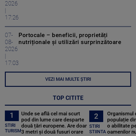
2026
|
17:26
07-
Portocale – beneficii, proprietăți
08-
nutriționale și utilizări surprinzătoare
2026
|
17:03
VEZI MAI MULTE ȘTIRI
TOP CITITE
Unde se află cel mai scurt
Organismul 
1
2
pod din lume care desparte
populație di
STIRI
două țări europene. Are doar
o abilitate p
STIRI
TURISM
3 metri și două fusuri orare
oamenilor nu
STIINTA