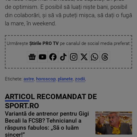
de optimism. E posibil să luați niște bani, posibil
din colaborări, și să vă puteți mișca, să dați o fugă
la mare, în weekend.
Urmărește
Știrile PRO TV
pe canalul de social media preferat:
Etichete:
astre
,
horoscop
,
planete
,
zodii
,
ARTICOL RECOMANDAT DE
SPORT.RO
Variantă de antrenor pentru Gigi
Becali la FCSB? Tehnicianul a
răspuns fabulos: „Să o luăm
sincer!”