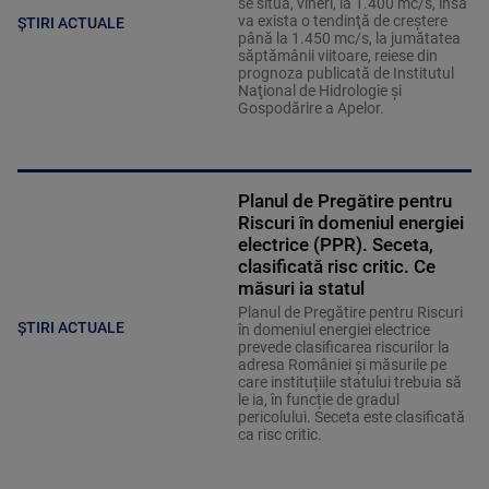
se situa, vineri, la 1.400 mc/s, însă
va exista o tendinţă de creştere
ȘTIRI ACTUALE
până la 1.450 mc/s, la jumătatea
săptămânii viitoare, reiese din
prognoza publicată de Institutul
Naţional de Hidrologie şi
Gospodărire a Apelor.
Planul de Pregătire pentru
Riscuri în domeniul energiei
electrice (PPR). Seceta,
clasificată risc critic. Ce
măsuri ia statul
Planul de Pregătire pentru Riscuri
ȘTIRI ACTUALE
în domeniul energiei electrice
prevede clasificarea riscurilor la
adresa României și măsurile pe
care instituțiile statului trebuia să
le ia, în funcție de gradul
pericolului. Seceta este clasificată
ca risc critic.