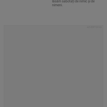
lăsăm sabotați de nimic și de
nimeni.