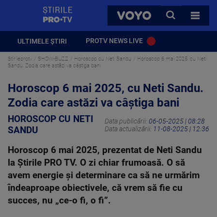
StirilePROTV
CAUTA
VOYO
TOATE 
PROTV NEWS LIVE
ULTIMELE ȘTIRI
Stirileprotv
SHOW-BUZZ
Horoscop cu Neti Sandu
Horoscop 6 mai 2025, cu Neti
Sandu. Zodia care astăzi va câștiga bani
Horoscop 6 mai 2025, cu Neti Sandu.
Zodia care astăzi va câștiga bani
HOROSCOP CU NETI
Data publicării:
06-05-2025 | 08:28
SANDU
Data actualizării:
11-08-2025 | 12:36
Horoscop 6 mai 2025, prezentat de Neti Sandu
la Știrile PRO TV. O zi chiar frumoasă. O să
avem energie și determinare ca să ne urmărim
îndeaproape obiectivele, că vrem să fie cu
succes, nu „ce-o fi, o fi”.