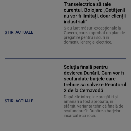
Transelectrica să taie
curentul. Bolojan: „Cetățenii
nu vor fi limitați, doar clienții
industriali”
S-au luat măsuri excepționale la
ȘTIRI ACTUALE
Guvern, care a aprobat un plan de
pregătire pentru riscuri în
domeniul energiei electrice.
Soluția finală pentru
devierea Dunării. Cum vor fi
scufundate barjele care
trebuie să salveze Reactorul
2 de la Cernavodă
După zile întregi de pregătiri și
ȘTIRI ACTUALE
amânări a fost aprobată, în
sfârșit, varianta tehnică finală de
scufundare în Dunăre a barjelor
încărcate cu rocă.