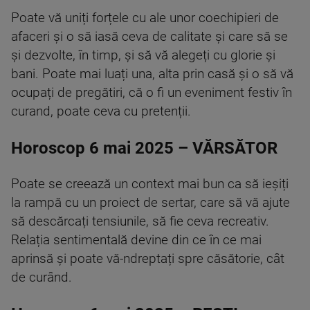
Poate vă uniți forțele cu ale unor coechipieri de
afaceri și o să iasă ceva de calitate și care să se
și dezvolte, în timp, și să vă alegeți cu glorie și
bani. Poate mai luați una, alta prin casă și o să vă
ocupați de pregătiri, că o fi un eveniment festiv în
curand, poate ceva cu pretenții.
Horoscop 6 mai 2025 – VĂRSĂTOR
Poate se creează un context mai bun ca să ieșiți
la rampă cu un proiect de sertar, care să vă ajute
să descărcați tensiunile, să fie ceva recreativ.
Relația sentimentală devine din ce în ce mai
aprinsă și poate vă-ndreptați spre căsătorie, cât
de curând.