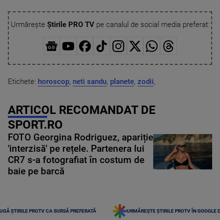
Urmărește
Știrile PRO TV
pe canalul de social media preferat:
Etichete:
horoscop
,
neti sandu
,
planete
,
zodii
,
ARTICOL RECOMANDAT DE
SPORT.RO
FOTO Georgina Rodriguez, apariție
'interzisă' pe rețele. Partenera lui
CR7 s-a fotografiat în costum de
baie pe barcă
UGĂ ȘTIRILE PROTV CA SURSĂ PREFERATĂ
URMĂREȘTE ȘTIRILE PROTV ÎN GOOGLE 