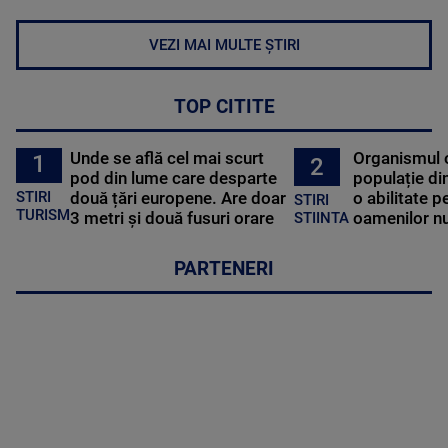
VEZI MAI MULTE ȘTIRI
TOP CITITE
Unde se află cel mai scurt
Organismul 
1
2
pod din lume care desparte
populație di
STIRI
două țări europene. Are doar
o abilitate p
STIRI
TURISM
3 metri și două fusuri orare
oamenilor nu
STIINTA
PARTENERI