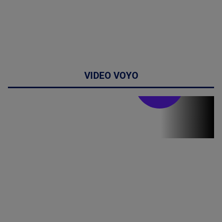
VIDEO VOYO
Stirile PRO TV
Stirile PRO
TV # 19.00 -
06 August