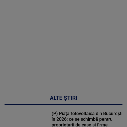
2026
MAI
MULTE
DETALII
47:43
ALTE ȘTIRI
(P) Piața fotovoltaică din București
în 2026: ce se schimbă pentru
proprietarii de case și firme