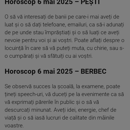
Horoscop 6 mai 2025 – PEȘTI
O să vă interesați de banii pe care-i mai aveți de
luat și o să dați telefoane, emailuri, ca să-i adunați
de pe unde stau împrăștiați și o să luați ce aveți
nevoie pentru voi și ai voștri. Poate aflați despre o
locuință în care să vă puteți muta, cu chirie, sau s-
o cumpărați și vă sfătuiți cu ai voștri.
Horoscop 6 mai 2025 – BERBEC
Se observă succes la școală, la examene, poate
țineți speech-uri, vă duceți pe la evenimente ca să
vă exprimați părerile în public și o să vă
descurcați minunat. Aveți idei, energie, chef de
viață și o să iasă lucruri de calitate din mâinile
voastre.