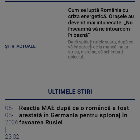
Cum se luptă România cu
criza energetică. Orașele au
devenit mai întunecate. „Nu
înseamnă să ne întoarcem
în beznă”
Dacă spălați rufele seara, după ce
ȘTIRI ACTUALE
vă întoarceți de la muncă, nu ar
strica, o vreme, să schimbați
obiceiul.
ULTIMELE ȘTIRI
06-
Reacția MAE după ce o româncă a fost
08-
arestată în Germania pentru spionaj în
2026
favoarea Rusiei
|
23:02