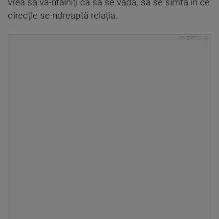
vrea să vă-ntâlniți ca să se vadă, să se simtă în ce
direcție se-ndreaptă relația.