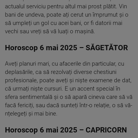
actualul serviciu pentru altul mai prost plătit. Vin
bani de undeva, poate ați cerut un împrumut și o
să umpleți un gol cu acei bani, or fi datorii mai
vechi sau vreți să vă luați o mașină.
Horoscop 6 mai 2025 – SĂGETĂTOR
Aveți planuri mari, cu afacerile din particular, cu
deplasările, ca să rezolvați diverse chestiuni
profesionale, poate aveți și niște examene de dat,
că urmați niște cursuri. E un accent special în
sfera sentimentală și o să apară cineva care să vă
facă fericiți, sau dacă sunteți într-o relație, o să vă-
nțelegeți și mai bine.
Horoscop 6 mai 2025 – CAPRICORN