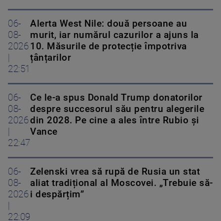
06-
Alerta West Nile: două persoane au
08-
murit, iar numărul cazurilor a ajuns la
2026
10. Măsurile de protecție împotriva
|
țânțarilor
22:51
06-
Ce le-a spus Donald Trump donatorilor
08-
despre succesorul său pentru alegerile
2026
din 2028. Pe cine a ales între Rubio și
|
Vance
22:47
06-
Zelenski vrea să rupă de Rusia un stat
08-
aliat tradițional al Moscovei. „Trebuie să-
2026
i despărțim”
|
22:09