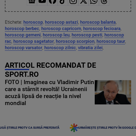
Etichete:
horoscop
,
horoscop astazi
,
horoscop balanta
,
horoscop berbec
,
horoscop capricorn
,
horoscop fecioara
,
horoscop gemeni
,
horoscop leu
,
horoscop pesti
,
horoscop
rac
,
horoscop sagetator
,
horoscop scorpion
,
horoscop taur
,
horoscop varsator
,
horoscop zilnic
,
vibratia zilei
,
ARTICOL RECOMANDAT DE
SPORT.RO
FOTO | Imaginea cu Vladimir Putin
care a stârnit revoltă! Ucrainenii
acuză lipsă de reacție la nivel
mondial
UGĂ ȘTIRILE PROTV CA SURSĂ PREFERATĂ
URMĂREȘTE ȘTIRILE PROTV ÎN GOOGLE 