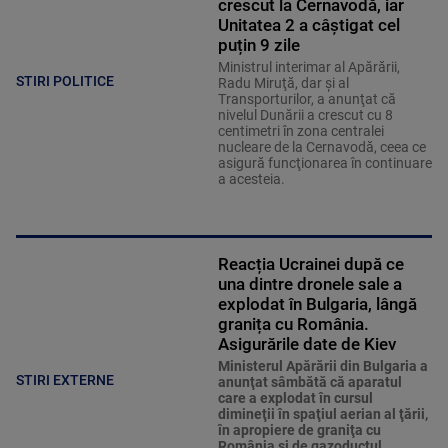
crescut la Cernavodă, iar
Unitatea 2 a câștigat cel
puțin 9 zile
Ministrul interimar al Apărării,
STIRI POLITICE
Radu Miruţă, dar şi al
Transporturilor, a anunţat că
nivelul Dunării a crescut cu 8
centimetri în zona centralei
nucleare de la Cernavodă, ceea ce
asigură funcţionarea în continuare
a acesteia.
Reacția Ucrainei după ce
una dintre dronele sale a
explodat în Bulgaria, lângă
granița cu România.
Asigurările date de Kiev
Ministerul Apărării din Bulgaria a
STIRI EXTERNE
anunţat sâmbătă că aparatul
care a explodat în cursul
dimineţii în spaţiul aerian al ţării,
în apropiere de graniţa cu
România şi de gazoductul