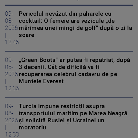
09-
Pericolul nevăzut din paharele cu
08-
cocktail: O femeie are vezicule „de
2026
mărimea unei mingi de golf” după o zi la
|
soare
12:46
09-
„Green Boots” ar putea fi repatriat, după
08-
3 decenii. Cât de dificilă va fi
2026
recuperarea celebrul cadavru de pe
|
Muntele Everest
12:36
09-
Turcia impune restricții asupra
08-
transportului maritim pe Marea Neagră
2026
și solicită Rusiei și Ucrainei un
|
moratoriu
12:33