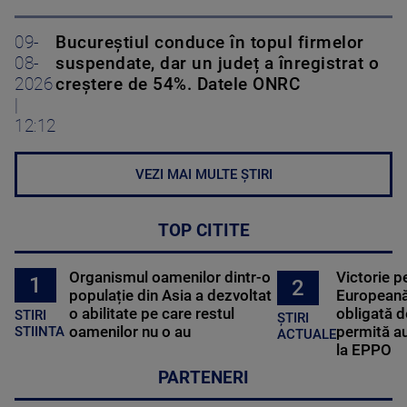
09-
Bucureștiul conduce în topul firmelor
08-
suspendate, dar un județ a înregistrat o
2026
creștere de 54%. Datele ONRC
|
12:12
VEZI MAI MULTE ȘTIRI
TOP CITITE
Organismul oamenilor dintr-o
Victorie p
1
2
populație din Asia a dezvoltat
Europeană
o abilitate pe care restul
obligată d
STIRI
ȘTIRI
oamenilor nu o au
permită au
STIINTA
ACTUALE
la EPPO
PARTENERI