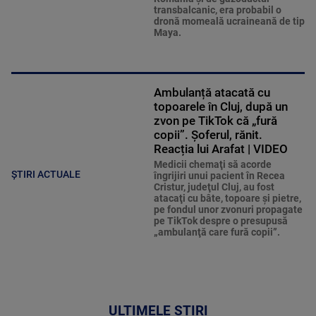
transbalcanic, era probabil o
dronă momeală ucraineană de tip
Maya.
Ambulanță atacată cu
topoarele în Cluj, după un
zvon pe TikTok că „fură
copii”. Șoferul, rănit.
Reacția lui Arafat | VIDEO
Medicii chemaţi să acorde
ȘTIRI ACTUALE
îngrijiri unui pacient în Recea
Cristur, judeţul Cluj, au fost
atacaţi cu bâte, topoare şi pietre,
pe fondul unor zvonuri propagate
pe TikTok despre o presupusă
„ambulanţă care fură copii”.
ULTIMELE ȘTIRI