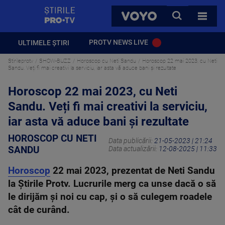
StirilePROTV
CAUTA
VOYO
TOATE 
PROTV NEWS LIVE
ULTIMELE ȘTIRI
Stirileprotv
SHOW-BUZZ
Horoscop cu Neti Sandu
Horoscop 22 mai 2023, cu Neti
Sandu. Veți fi mai creativi la serviciu, iar asta vă aduce bani și rezultate
Horoscop 22 mai 2023, cu Neti
Sandu. Veți fi mai creativi la serviciu,
iar asta vă aduce bani și rezultate
HOROSCOP CU NETI
Data publicării:
21-05-2023 | 21:24
SANDU
Data actualizării:
12-08-2025 | 11:33
Horoscop
22 mai 2023, prezentat de Neti Sandu
la Știrile Protv. Lucrurile merg ca unse dacă o să
le dirijăm şi noi cu cap, şi o să culegem roadele
cât de curând.