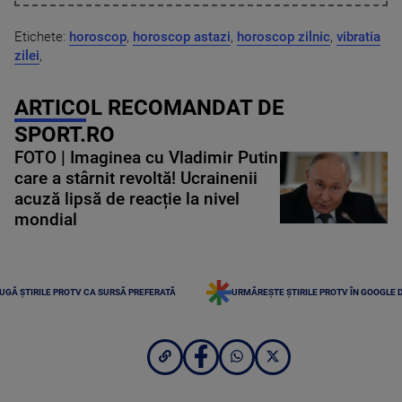
Etichete:
horoscop
,
horoscop astazi
,
horoscop zilnic
,
vibratia
zilei
,
ARTICOL RECOMANDAT DE
SPORT.RO
FOTO | Imaginea cu Vladimir Putin
care a stârnit revoltă! Ucrainenii
acuză lipsă de reacție la nivel
mondial
UGĂ ȘTIRILE PROTV CA SURSĂ PREFERATĂ
URMĂREȘTE ȘTIRILE PROTV ÎN GOOGLE 