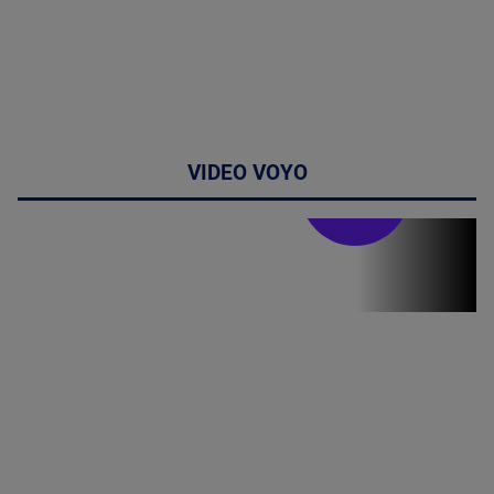
VIDEO VOYO
Stirile PRO TV
Stirile PRO
TV # 07.00 -
09 August