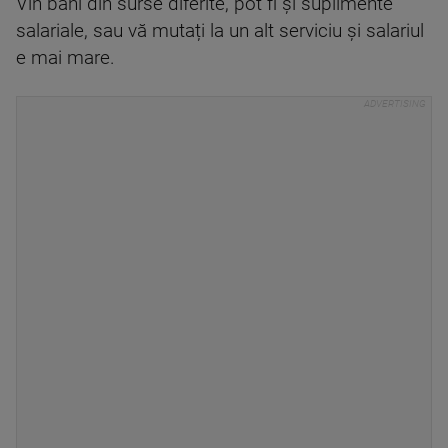
Vin bani din surse diferite, pot fi și suplimente
salariale, sau vă mutați la un alt serviciu și salariul
e mai mare.