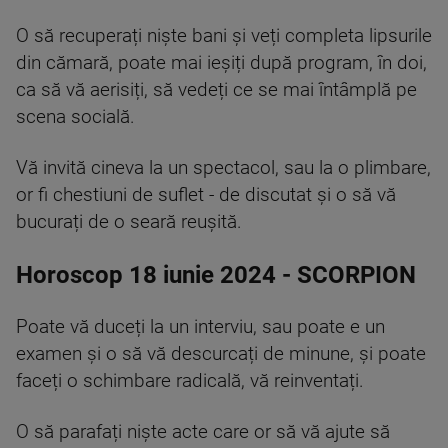
O să recuperați niște bani și veți completa lipsurile
din cămară, poate mai ieșiți după program, în doi,
ca să vă aerisiți, să vedeți ce se mai întâmplă pe
scena socială.
Vă invită cineva la un spectacol, sau la o plimbare,
or fi chestiuni de suflet - de discutat și o să vă
bucurați de o seară reușită.
Horoscop 18 iunie 2024 - SCORPION
Poate vă duceți la un interviu, sau poate e un
examen și o să vă descurcați de minune, și poate
faceți o schimbare radicală, vă reinventați.
O să parafați niște acte care or să vă ajute să