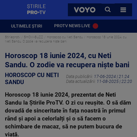
StirilePROTV
CAUTA
VOYO
TOATE 
PROTV NEWS LIVE
ULTIMELE ȘTIRI
Stirileprotv
SHOW-BUZZ
Horoscop cu Neti Sandu
Horoscop 18 iunie 2024, cu
Neti Sandu. O zodie va recupera niște bani
Horoscop 18 iunie 2024, cu Neti
Sandu. O zodie va recupera niște bani
HOROSCOP CU NETI
Data publicării:
17-06-2024 | 21:24
SANDU
Data actualizării:
11-08-2025 | 22:20
Horoscop 18 iunie 2024, prezentat de Neti
Sandu la Știrile ProTV. O zi cu reușite. O să dăm
dovadă de sinceritate în fața noastră în primul
rând și apoi a celorlalți și o să facem o
schimbare de macaz, să ne putem bucura de
viață.