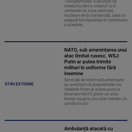
Transporturilor, a anunţat că
nivelul Dunării a crescut cu 8
centimetri în zona centralei
nucleare de la Cernavodă, ceea ce
asigură funcţionarea în continuare
a acesteia.
NATO, sub amenințarea unui
atac limitat rusesc. WSJ:
Putin ar putea trimite
militari în uniforme fără
însemne
Serviciile de informații americane
STIRI EXTERNE
au avertizat că președintele rus
Vladimir Putin ar putea pune la
încercare NATO printr-un atac
limitat asupra unui stat membru în
următorii ani.
Ambulanță atacată cu