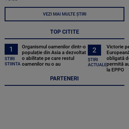
VEZI MAI MULTE ȘTIRI
TOP CITITE
Organismul oamenilor dintr-o
Victorie p
1
2
populație din Asia a dezvoltat
Europeană
o abilitate pe care restul
obligată d
STIRI
ȘTIRI
oamenilor nu o au
permită au
STIINTA
ACTUALE
la EPPO
PARTENERI