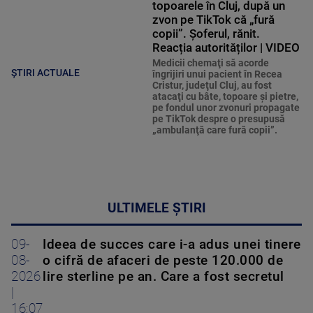
topoarele în Cluj, după un
zvon pe TikTok că „fură
copii”. Șoferul, rănit.
Reacția autorităților | VIDEO
Medicii chemaţi să acorde
ȘTIRI ACTUALE
îngrijiri unui pacient în Recea
Cristur, judeţul Cluj, au fost
atacaţi cu bâte, topoare şi pietre,
pe fondul unor zvonuri propagate
pe TikTok despre o presupusă
„ambulanţă care fură copii”.
ULTIMELE ȘTIRI
09-
Ideea de succes care i-a adus unei tinere
08-
o cifră de afaceri de peste 120.000 de
2026
lire sterline pe an. Care a fost secretul
|
16:07