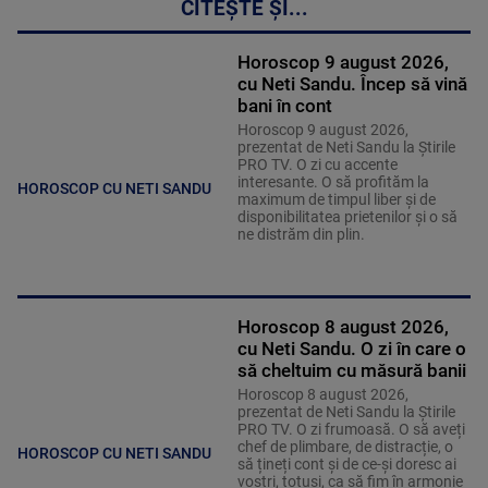
CITEȘTE ȘI...
Horoscop 9 august 2026,
cu Neti Sandu. Încep să vină
bani în cont
Horoscop 9 august 2026,
prezentat de Neti Sandu la Știrile
PRO TV. O zi cu accente
interesante. O să profităm la
HOROSCOP CU NETI SANDU
maximum de timpul liber și de
disponibilitatea prietenilor și o să
ne distrăm din plin.
Horoscop 8 august 2026,
cu Neti Sandu. O zi în care o
să cheltuim cu măsură banii
Horoscop 8 august 2026,
prezentat de Neti Sandu la Știrile
PRO TV. O zi frumoasă. O să aveți
chef de plimbare, de distracție, o
HOROSCOP CU NETI SANDU
să țineți cont și de ce-și doresc ai
voștri, totuși, ca să fim în armonie