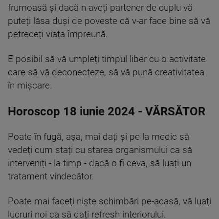
frumoasă și dacă n-aveți partener de cuplu vă
puteți lăsa duși de poveste că v-ar face bine să vă
petreceți viața împreună.
E posibil să vă umpleți timpul liber cu o activitate
care să vă deconecteze, să vă pună creativitatea
în mișcare.
Horoscop 18 iunie 2024 - VĂRSĂTOR
Poate în fugă, așa, mai dați și pe la medic să
vedeți cum stați cu starea organismului ca să
interveniți - la timp - dacă o fi ceva, să luați un
tratament vindecător.
Poate mai faceți niște schimbări pe-acasă, vă luați
lucruri noi ca să dați refresh interiorului.