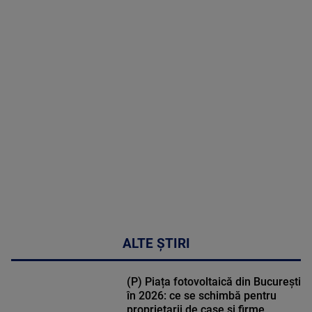
2026
MAI
MULTE
DETALII
02:33:45
ALTE ȘTIRI
(P) Piața fotovoltaică din București
în 2026: ce se schimbă pentru
proprietarii de case și firme