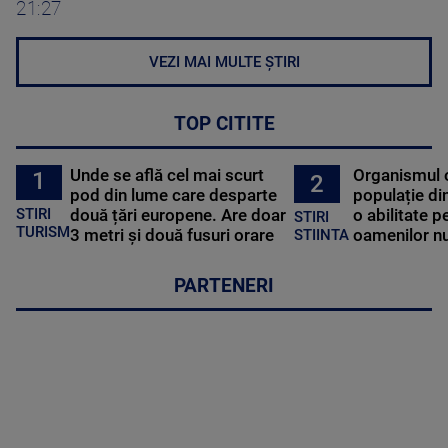
21:27
VEZI MAI MULTE ȘTIRI
TOP CITITE
Unde se află cel mai scurt
Organismul 
1
2
pod din lume care desparte
populație di
STIRI
două țări europene. Are doar
o abilitate p
STIRI
TURISM
3 metri și două fusuri orare
oamenilor nu
STIINTA
PARTENERI