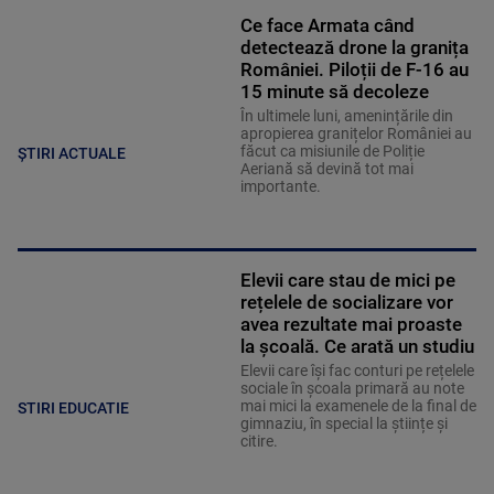
Ce face Armata când
detectează drone la granița
României. Piloții de F-16 au
15 minute să decoleze
În ultimele luni, amenințările din
apropierea granițelor României au
făcut ca misiunile de Poliție
ȘTIRI ACTUALE
Aeriană să devină tot mai
importante.
Elevii care stau de mici pe
rețelele de socializare vor
avea rezultate mai proaste
la școală. Ce arată un studiu
Elevii care îşi fac conturi pe rețelele
sociale în școala primară au note
mai mici la examenele de la final de
STIRI EDUCATIE
gimnaziu, în special la științe și
citire.