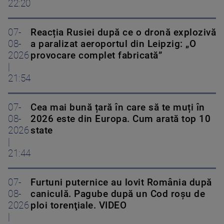
22:20
07-
Reacția Rusiei după ce o dronă explozivă
08-
a paralizat aeroportul din Leipzig: „O
2026
provocare complet fabricată”
|
21:54
07-
Cea mai bună țară în care să te muți în
08-
2026 este din Europa. Cum arată top 10
2026
state
|
21:44
07-
Furtuni puternice au lovit România după
08-
caniculă. Pagube după un Cod roşu de
2026
ploi torenţiale. VIDEO
|