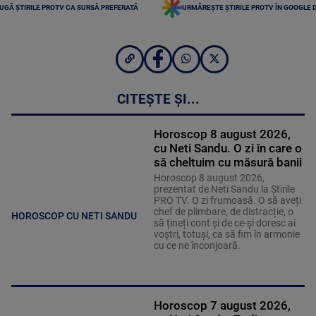
UGĂ ȘTIRILE PROTV CA SURSĂ PREFERATĂ
URMĂREȘTE ȘTIRILE PROTV ÎN GOOGLE 
CITEȘTE ȘI...
Horoscop 8 august 2026,
cu Neti Sandu. O zi în care o
să cheltuim cu măsură banii
Horoscop 8 august 2026,
prezentat de Neti Sandu la Știrile
PRO TV. O zi frumoasă. O să aveți
chef de plimbare, de distracție, o
HOROSCOP CU NETI SANDU
să țineți cont și de ce-și doresc ai
voștri, totuși, ca să fim în armonie
cu ce ne înconjoară.
Horoscop 7 august 2026,