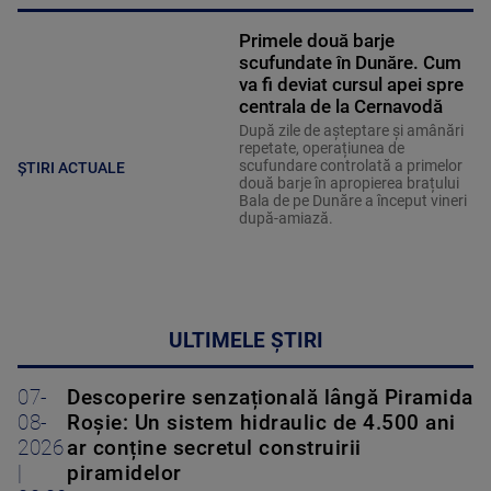
Primele două barje
scufundate în Dunăre. Cum
va fi deviat cursul apei spre
centrala de la Cernavodă
După zile de așteptare și amânări
repetate, operațiunea de
scufundare controlată a primelor
ȘTIRI ACTUALE
două barje în apropierea brațului
Bala de pe Dunăre a început vineri
după-amiază.
ULTIMELE ȘTIRI
07-
Descoperire senzațională lângă Piramida
08-
Roșie: Un sistem hidraulic de 4.500 ani
2026
ar conține secretul construirii
|
piramidelor