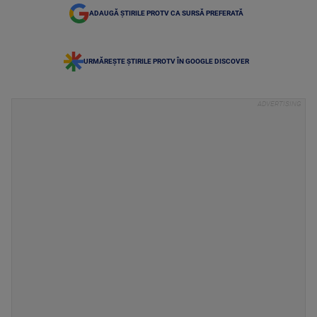
ADAUGĂ ȘTIRILE PROTV CA SURSĂ PREFERATĂ
URMĂREȘTE ȘTIRILE PROTV ÎN GOOGLE DISCOVER