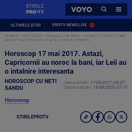
StirilePROTV
CAUTA
VOYO
TOATE 
PROTV NEWS LIVE
ULTIMELE ȘTIRI
Stirileprotv
SHOW-BUZZ
Horoscop cu Neti Sandu
Horoscop 17 mai 2017. Astazi,
Capricornii au noroc la bani, iar Leii au o intalnire interesanta
Horoscop 17 mai 2017. Astazi,
Capricornii au noroc la bani, iar Leii au
o intalnire interesanta
HOROSCOP CU NETI
Data publicării:
17-05-2017 | 09:57
SANDU
Data actualizării:
15-08-2025 | 07:10
Horoscop
STIRILEPROTV