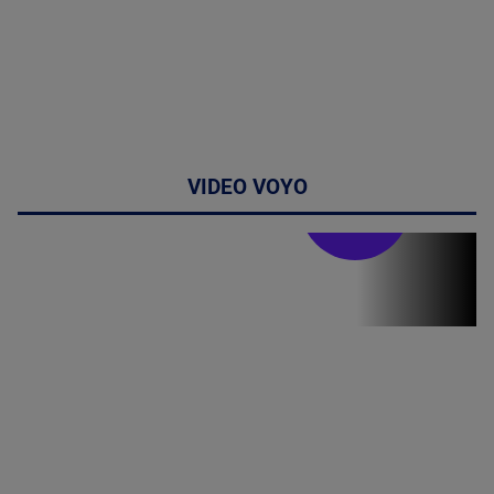
VIDEO VOYO
Stirile PRO TV
Stirile PRO
TV # 19.00 -
07 August