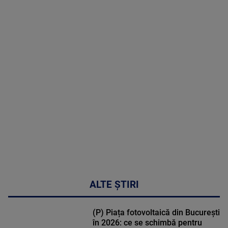
2026
MAI
MULTE
DETALII
48:24
ALTE ȘTIRI
(P) Piața fotovoltaică din București
în 2026: ce se schimbă pentru