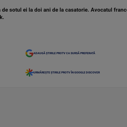
e sotul ei la doi ani de la casatorie. Avocatul franc
k.
ADAUGĂ ȘTIRILE PROTV CA SURSĂ PREFERATĂ
URMĂREȘTE ȘTIRILE PROTV ÎN GOOGLE DISCOVER