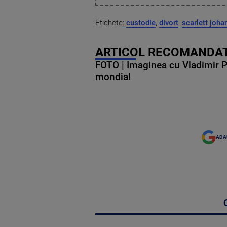
Etichete:
custodie
,
divort
,
scarlett joh
ARTICOL RECOMANDAT
FOTO | Imaginea cu Vladimir Put
mondial
ADA