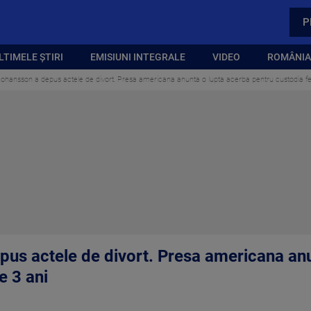
P
LTIMELE ȘTIRI
EMISIUNI INTEGRALE
VIDEO
ROMÂNIA,
Johansson a depus actele de divort. Presa americana anunta o lupta acerba pentru custodia fet
pus actele de divort. Presa americana an
e 3 ani