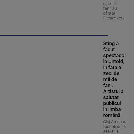
sale, iar
fanii au
cântat
fiecare vers.
Sting a
făcut
spectacol
la Untold,
în fața a
zeci de
mii de
fani.
Artistul a
salutat
publicul
în limba
română
Cluj Arena a
fost plină joi
seară, la