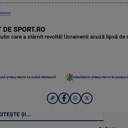
ansson
,
 DE SPORT.RO
in care a stârnit revoltă! Ucrainenii acuză lipsă de r
UGĂ ȘTIRILE PROTV CA SURSĂ PREFERATĂ
URMĂREȘTE ȘTIRILE PROTV ÎN GOOGLE 
CITEȘTE ȘI...