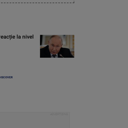
eacție la nivel
DISCOVER