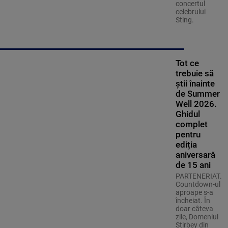
concertul
celebrului
Sting.
Tot ce
trebuie să
știi înainte
de Summer
Well 2026.
Ghidul
complet
pentru
ediția
aniversară
de 15 ani
PARTENERIAT.
Countdown-ul
aproape s-a
încheiat. În
doar câteva
zile, Domeniul
Știrbey din