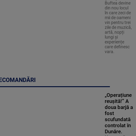
Buftea devine
din nou locul
în care zeci de
mii de oameni
vin pentru trei
zile de muzică,
artă, nopți
lungi și
experiențe
care definesc
vara.
ECOMANDĂRI
„Operațiune
reușită!” A
doua barjă a
fost
scufundată
controlat în
Dunăre.