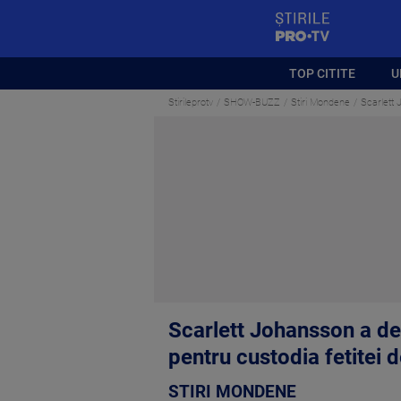
StirilePROTV
TOP CITITE
U
Stirileprotv
SHOW-BUZZ
Stiri Mondene
Scarlett 
Scarlett Johansson a de
pentru custodia fetitei d
STIRI MONDENE