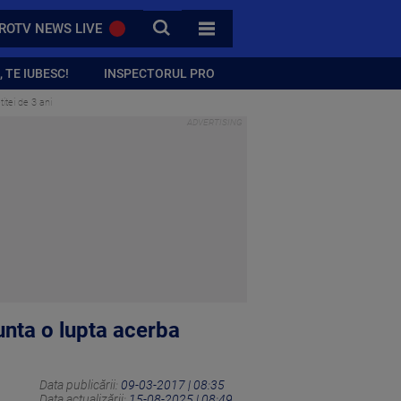
CAUTA
ROTV NEWS LIVE
TOATE CATEGORIILE
 TE IUBESC!
INSPECTORUL PRO
itei de 3 ani
unta o lupta acerba
Data publicării:
09-03-2017 | 08:35
Data actualizării:
15-08-2025 | 08:49