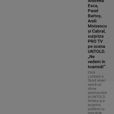
Andreea
Esca,
Pavel
Bartoș,
Andi
Moisescu
și Cabral,
surpriza
PRO TV
pe scena
UNTOLD.
„Ne
vedem în
toamnă!”
Zara
Larsson a
făcut vineri
seară un
show
spectaculos
la UNTOLD.
Artista și-a
surprins
publicul cu
mișcările