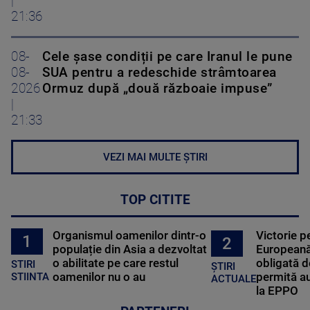
|
21:36
08-
Cele șase condiții pe care Iranul le pune
08-
SUA pentru a redeschide strâmtoarea
2026
Ormuz după „două războaie impuse”
|
21:33
VEZI MAI MULTE ȘTIRI
TOP CITITE
Organismul oamenilor dintr-o
Victorie p
1
2
populație din Asia a dezvoltat
Europeană
o abilitate pe care restul
obligată d
STIRI
ȘTIRI
oamenilor nu o au
permită au
STIINTA
ACTUALE
la EPPO