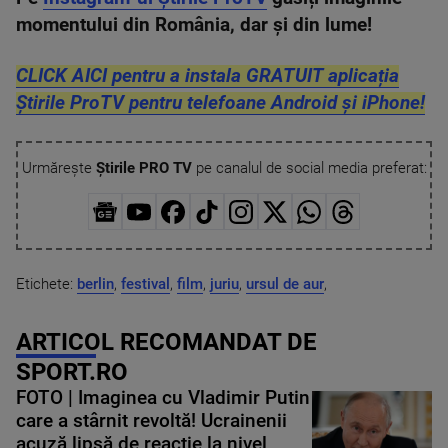
momentului din România, dar și din lume!
CLICK AICI pentru a instala GRATUIT aplicația
Știrile ProTV pentru telefoane Android și iPhone!
Urmărește
Știrile PRO TV
pe canalul de social media preferat:
Etichete:
berlin
,
festival
,
film
,
juriu
,
ursul de aur
,
ARTICOL RECOMANDAT DE
SPORT.RO
FOTO | Imaginea cu Vladimir Putin
care a stârnit revoltă! Ucrainenii
acuză lipsă de reacție la nivel