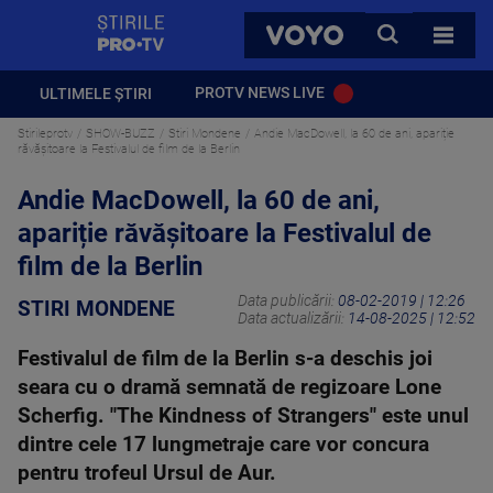
StirilePROTV
CAUTA
VOYO
TOATE 
PROTV NEWS LIVE
ULTIMELE ȘTIRI
Stirileprotv
SHOW-BUZZ
Stiri Mondene
Andie MacDowell, la 60 de ani, apariție
răvăşitoare la Festivalul de film de la Berlin
Andie MacDowell, la 60 de ani,
apariție răvăşitoare la Festivalul de
film de la Berlin
Data publicării:
08-02-2019 | 12:26
STIRI MONDENE
Data actualizării:
14-08-2025 | 12:52
Festivalul de film de la Berlin s-a deschis joi
seara cu o dramă semnată de regizoare Lone
Scherfig. "The Kindness of Strangers" este unul
dintre cele 17 lungmetraje care vor concura
pentru trofeul Ursul de Aur.