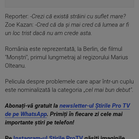
Reporter: -
Crezi că există străini cu suflet mare?
Zoe Kazan: -
Cred că da şi mai cred că lumea ar fi
un loc trist dacă nu am crede asta.
România este reprezentată, la Berlin, de filmul
"Monștri", primul lungmetraj al regizorului Marius
Olteanu.
Pelicula despre problemele care apar într-un cuplu
este nominalizată la categoria „
cel mai bun debut"
.
Abonați-vă gratuit la
newsletter-ul Știrile Pro TV
de pe WhatsApp
. Primiți în fiecare zi cele mai
importante știri pe telefon!
Pe
Instagram-ul Știrile ProTV
găsiți imaginile