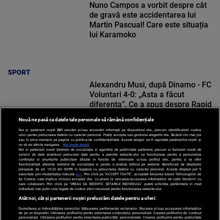
Nuno Campos a vorbit despre cât
de gravă este accidentarea lui
Martin Pascual! Care este situația
lui Karamoko
SPORT
Alexandru Musi, după Dinamo - FC
Voluntari 4-0: „Asta a făcut
diferența”. Ce a spus despre Rapid
Nouă ne pasă ca datele tale personale să rămână confidențiale
Noi și partenerii noștri
201
stocăm și/sau accesăm informații pe dispozitivul dvs., precum identificatorii cookie
unici pentru prelucrarea datelor cu caracter personal. Puteți accepta sau gestiona alegerile dvs. făcând clic mai jos
sau în orice moment, pe pagina cu politica de confidențialitate. Aceste alegeri vor fi raportate partenerilor noștri și
nu vă vor afecta navigarea.
Mai multe detalii
Noi si partenerii nostri (retelele de socializare si agentiile de publicitate partenere, precum si furnizorii nostri de
SPORT
servicii de date analitice) prelucram date pentru a permite website-ului sa functioneze, pentru a personaliza
continutul si anunturile publicitare afisate in functie de interesele si/sau profilul dvs., pentru a va oferi
functionalitati aferente retelelor de socializare si pentru a analiza traficul pe website. Beneficiati de drepturile
prevazute de art. 15-22 din GDPR in legatura cu prelucrarea datelor cu caracter personal. Aceste drepturi pot fi
exercitate prin modalitatea indicata
aici
. Prin click pe “ACCEPT TOATE”, acceptati folosirea tuturor Tehnologiilor de
tip Cookie, care implica inclusiv acceptul dvs. cu privire la stocarea/accesarea informatiilor de catre Vendor-ii cu
care colaboram. Prin click pe “VREAU SA MODIFIC SETARILE INDIVIDUAL” puteti schimba preferintele in mod
individual, mai putin cele legate de cookie strict necesare pentru functionarea website-ului.
Atât noi, cât și partenerii noștri prelucrăm datele pentru a oferi:
Dezvoltarea și îmbunătățirea serviciilor. Măsurarea performanței reclamelor. Stocarea și/sau accesarea informațiilor
de pe un dispozitiv. Utilizarea profilurilor pentru selectarea conținutului personalizat. Crearea profilurilor de conținut
personalizat. Utilizarea profilurilor pentru selectarea publicității personalizate. Crearea profilurilor pentru publicitate