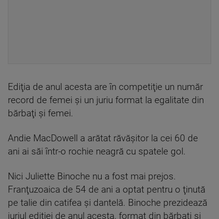
Ediţia de anul acesta are în competiţie un număr
record de femei şi un juriu format la egalitate din
bărbaţi şi femei.
Andie MacDowell a arătat răvăşitor la cei 60 de
ani ai săi într-o rochie neagră cu spatele gol.
Nici Juliette Binoche nu a fost mai prejos.
Franţuzoaica de 54 de ani a optat pentru o ţinută
pe talie din catifea şi dantelă. Binoche prezidează
juriul ediţiei de anul acesta, format din bărbaţi şi