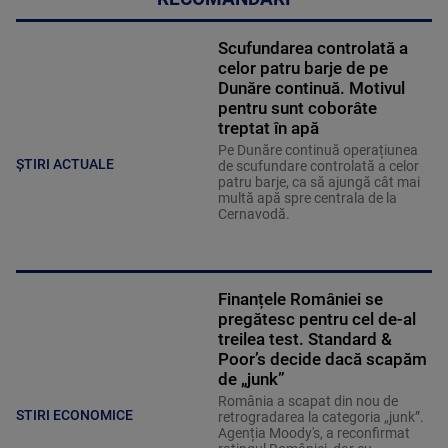
Scufundarea controlată a
celor patru barje de pe
Dunăre continuă. Motivul
pentru sunt coborâte
treptat în apă
Pe Dunăre continuă operațiunea
ȘTIRI ACTUALE
de scufundare controlată a celor
patru barje, ca să ajungă cât mai
multă apă spre centrala de la
Cernavodă.
Finanțele României se
pregătesc pentru cel de-al
treilea test. Standard &
Poor’s decide dacă scapăm
de „junk”
România a scapat din nou de
STIRI ECONOMICE
retrogradarea la categoria „junk”.
Agenția Moody's, a reconfirmat