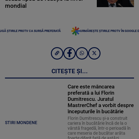
mondial
UGĂ ȘTIRILE PROTV CA SURSĂ PREFERATĂ
URMĂREȘTE ȘTIRILE PROTV ÎN GOOGLE 
CITEȘTE ȘI...
Care este mâncarea
preferată a lui Florin
Dumitrescu. Juratul
MastrerChef a vorbit despre
începuturile în bucătărie
Florin Dumitrescu și-a construit
STIRI MONDENE
cariera în bucătărie încă de la o
vârstă fragedă, într-o perioadă în
care meseria de bucătar arăta
foarte diferit față de astăzi.