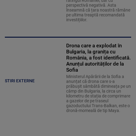
ratingul României, dar cu
perspectivă negativă. Asta
înseamnă că țara noastră rămâne
pe ultima treaptă recomandată
investițiilor.
Drona care a explodat în
Bulgaria, la granița cu
România, a fost identificată.
Anunțul autorităților de la
Sofia
Ministerul Apărării de la Sofia a
STIRI EXTERNE
anunțat că drona care s-a
prăbușit sâmbătă dimineața pe un
câmp din Bulgaria, la circa un
kilometru de stația de comprimare
a gazelor de pe traseul
gazoductului Trans-Balkan, este o
dronă-momeală de tip Maya.