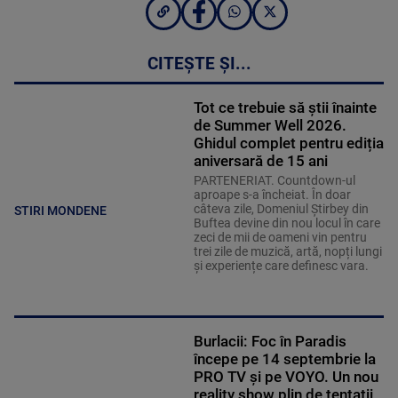
CITEȘTE ȘI...
Tot ce trebuie să știi înainte
de Summer Well 2026.
Ghidul complet pentru ediția
aniversară de 15 ani
PARTENERIAT. Countdown-ul
aproape s-a încheiat. În doar
câteva zile, Domeniul Știrbey din
STIRI MONDENE
Buftea devine din nou locul în care
zeci de mii de oameni vin pentru
trei zile de muzică, artă, nopți lungi
și experiențe care definesc vara.
Burlacii: Foc în Paradis
începe pe 14 septembrie la
PRO TV și pe VOYO. Un nou
reality show plin de tentații