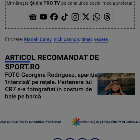
Urmărește
Știrile PRO TV
pe canalul de social media preferat:
Etichete:
Mariah Carey
,
nick cannon
,
tineri
,
vedete
,
ARTICOL RECOMANDAT DE
SPORT.RO
FOTO Georgina Rodriguez, apariție
'interzisă' pe rețele. Partenera lui
CR7 s-a fotografiat în costum de
baie pe barcă
UGĂ ȘTIRILE PROTV CA SURSĂ PREFERATĂ
URMĂREȘTE ȘTIRILE PROTV ÎN GOOGLE 