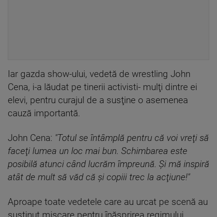
Iar gazda show-ului, vedetă de wrestling John
Cena, i-a lăudat pe tinerii activisti- mulţi dintre ei
elevi, pentru curajul de a susţine o asemenea
cauză importantă.
John Cena:
"Totul se întâmplă pentru că voi vreţi să
faceţi lumea un loc mai bun. Schimbarea este
posibilă atunci când lucrăm împreună. Şi mă inspiră
atât de mult să văd că şi copiii trec la acţiune!"
Aproape toate vedetele care au urcat pe scenă au
susţinut mişcare pentru înăsprirea regimului