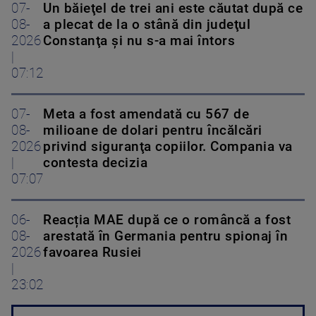
07-
Un băieţel de trei ani este căutat după ce
08-
a plecat de la o stână din judeţul
2026
Constanţa şi nu s-a mai întors
|
07:12
07-
Meta a fost amendată cu 567 de
08-
milioane de dolari pentru încălcări
2026
privind siguranţa copiilor. Compania va
|
contesta decizia
07:07
06-
Reacția MAE după ce o româncă a fost
08-
arestată în Germania pentru spionaj în
2026
favoarea Rusiei
|
23:02