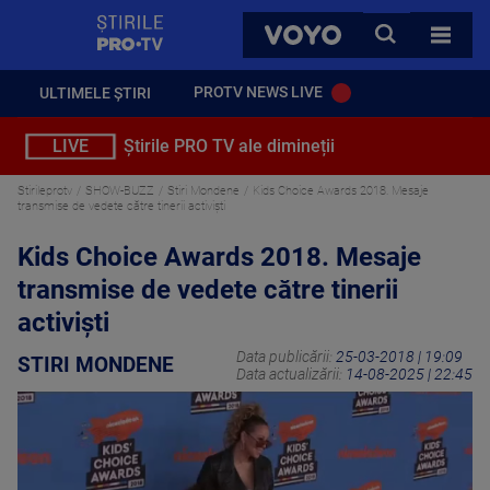
StirilePROTV
CAUTA
VOYO
TOATE 
PROTV NEWS LIVE
ULTIMELE ȘTIRI
LIVE
Știrile PRO TV ale dimineții
Stirileprotv
SHOW-BUZZ
Stiri Mondene
Kids Choice Awards 2018. Mesaje
transmise de vedete către tinerii activiști
Kids Choice Awards 2018. Mesaje
transmise de vedete către tinerii
activiști
Data publicării:
25-03-2018 | 19:09
STIRI MONDENE
Data actualizării:
14-08-2025 | 22:45