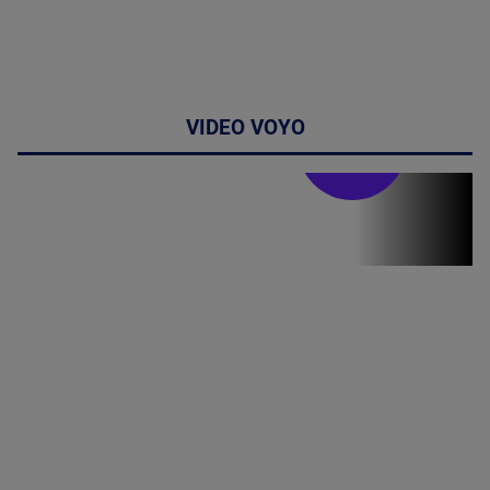
VIDEO VOYO
Stirile PRO TV
Stirile PRO
TV # 19.00 -
06 August
2026