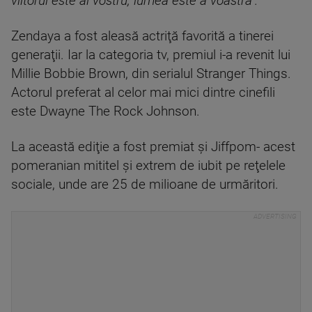
viitorul este al vostru, lumea este a voastră".
Zendaya a fost aleasă actriţă favorită a tinerei
generaţii. Iar la categoria tv, premiul i-a revenit lui
Millie Bobbie Brown, din serialul Stranger Things.
Actorul preferat al celor mai mici dintre cinefili
este Dwayne The Rock Johnson.
La această ediţie a fost premiat şi Jiffpom- acest
pomeranian mititel şi extrem de iubit pe reţelele
sociale, unde are 25 de milioane de urmăritori.