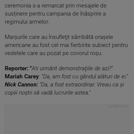
ceremonia s-a remarcat prin mesajele de
susținere pentru campania de înăsprire a
regimului armelor.
Marşurile care au însufleţit sâmbătă oraşele
americane au fost cel mai fierbinte subiect pentru
vedetele care au pozat pe covorul roşu.
Reporter: "
Ati urmărit demonstraţiile de azi?"
Mariah Carey
: "
Da, am fost cu gândul alături de ei."
Nick Cannon:
"Da, a fost extraordinar. Vreau ca şi
copiii noştri să vadă lucrurile astea."