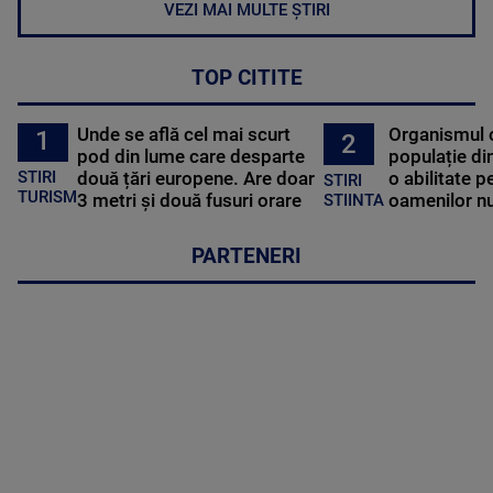
VEZI MAI MULTE ȘTIRI
TOP CITITE
Unde se află cel mai scurt
Organismul 
1
2
pod din lume care desparte
populație di
STIRI
două țări europene. Are doar
o abilitate p
STIRI
TURISM
3 metri și două fusuri orare
oamenilor nu
STIINTA
PARTENERI