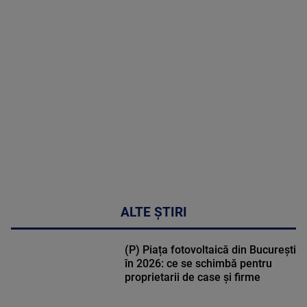
MAI
MULTE
DETALII
47:43
ALTE ȘTIRI
(P) Piața fotovoltaică din București
în 2026: ce se schimbă pentru
proprietarii de case și firme