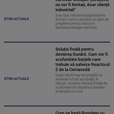
nu vor fi limitați, doar clienții
industriali”
S-au luat măsuri excepționale la
ȘTIRI ACTUALE
Guvern, care a aprobat un plan de
pregătire pentru riscuri în
domeniul energiei electrice.
Soluția finală pentru
devierea Dunării. Cum vor fi
scufundate barjele care
trebuie să salveze Reactorul
2 de la Cernavodă
După zile întregi de pregătiri și
ȘTIRI ACTUALE
amânări a fost aprobată, în
sfârșit, varianta tehnică finală de
scufundare în Dunăre a barjelor
încărcate cu rocă.
Cum se luptă România cu