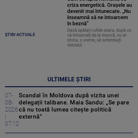
criza energetică. Orașele au
devenit mai întunecate. „Nu
înseamnă să ne întoarcem
în beznă”
Dacă spălați rufele seara, după ce
ȘTIRI ACTUALE
vă întoarceți de la muncă, nu ar
strica, o vreme, să schimbați
obiceiul.
ULTIMELE ȘTIRI
07-
Scandal în Moldova după vizita unei
08-
delegații talibane. Maia Sandu: „Se pare
2026
că nu toată lumea citește politică
|
externă”
07:12